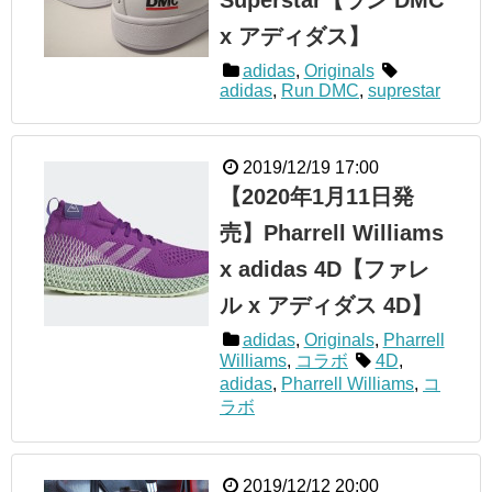
Superstar【ラン DMC
x アディダス】
adidas
,
Originals
adidas
,
Run DMC
,
suprestar
2019/12/19 17:00
【2020年1月11日発
売】Pharrell Williams
x adidas 4D【ファレ
ル x アディダス 4D】
adidas
,
Originals
,
Pharrell
Williams
,
コラボ
4D
,
adidas
,
Pharrell Williams
,
コ
ラボ
2019/12/12 20:00