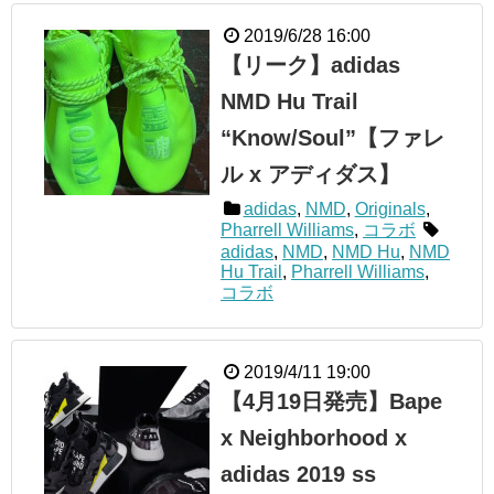
2019/6/28 16:00
【リーク】adidas
NMD Hu Trail
“Know/Soul”【ファレ
ル x アディダス】
adidas
,
NMD
,
Originals
,
Pharrell Williams
,
コラボ
adidas
,
NMD
,
NMD Hu
,
NMD
Hu Trail
,
Pharrell Williams
,
コラボ
2019/4/11 19:00
【4月19日発売】Bape
x Neighborhood x
adidas 2019 ss