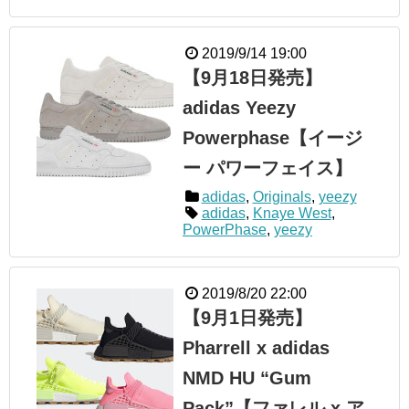
2019/9/14 19:00
【9月18日発売】
adidas Yeezy
Powerphase【イージ
ー パワーフェイス】
adidas
,
Originals
,
yeezy
adidas
,
Knaye West
,
PowerPhase
,
yeezy
2019/8/20 22:00
【9月1日発売】
Pharrell x adidas
NMD HU “Gum
Pack”【ファレル x ア