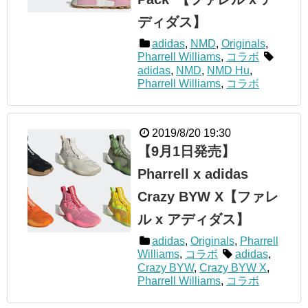
ディダス】
adidas
,
NMD
,
Originals
,
Pharrell Williams
,
コラボ
adidas
,
NMD
,
NMD Hu
,
Pharrell Williams
,
コラボ
2019/8/20 19:30
【9月1日発売】
Pharrell x adidas
Crazy BYW X【ファレ
ル x アディダス】
adidas
,
Originals
,
Pharrell
Williams
,
コラボ
adidas
,
Crazy BYW
,
Crazy BYW X
,
Pharrell Williams
,
コラボ