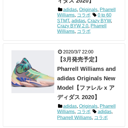
ィダス 2020】
adidas
,
Originals
,
Pharrell
Williams
,
コラボ
0 to 60
STMT
,
adidas
,
Crazy BYW
,
Crazy BYW 2.0
,
Pharrell
Williams
,
コラボ
2020/3/7 22:00
【3月発売予定】
Pharrell Williams and
adidas Originals New
Model【ファレル x ア
ディダス 2020】
adidas
,
Originals
,
Pharrell
Williams
,
コラボ
adidas
,
Pharrell Williams
,
コラボ