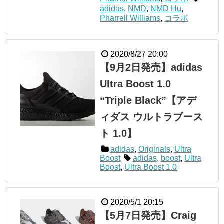
adidas
,
NMD
,
NMD Hu
,
Pharrell Williams
,
コラボ
2020/8/27 20:00
【9月2日発売】adidas
Ultra Boost 1.0
“Triple Black”【アデ
ィダス ウルトラブース
ト 1.0】
adidas
,
Originals
,
Ultra
Boost
adidas
,
boost
,
Ultra
Boost
,
Ultra Boost 1.0
2020/5/1 20:15
【5月7日発売】Craig