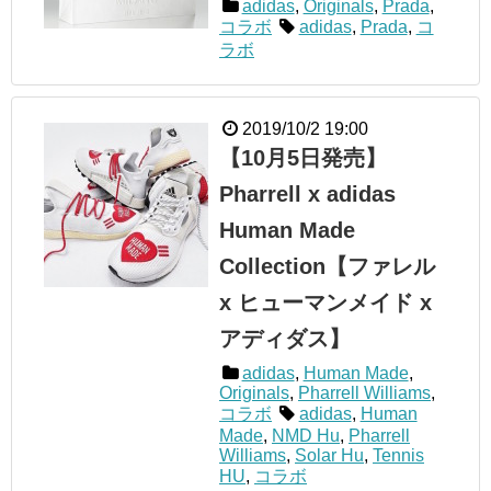
adidas
,
Originals
,
Prada
,
コラボ
adidas
,
Prada
,
コ
ラボ
2019/10/2 19:00
【10月5日発売】
Pharrell x adidas
Human Made
Collection【ファレル
x ヒューマンメイド x
アディダス】
adidas
,
Human Made
,
Originals
,
Pharrell Williams
,
コラボ
adidas
,
Human
Made
,
NMD Hu
,
Pharrell
Williams
,
Solar Hu
,
Tennis
HU
,
コラボ