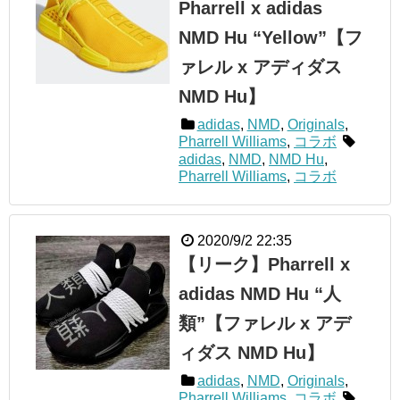
Pharrell x adidas
NMD Hu “Yellow”【フ
ァレル x アディダス
NMD Hu】
adidas
,
NMD
,
Originals
,
Pharrell Williams
,
コラボ
adidas
,
NMD
,
NMD Hu
,
Pharrell Williams
,
コラボ
2020/9/2 22:35
【リーク】Pharrell x
adidas NMD Hu “人
類”【ファレル x アデ
ィダス NMD Hu】
adidas
,
NMD
,
Originals
,
Pharrell Williams
,
コラボ