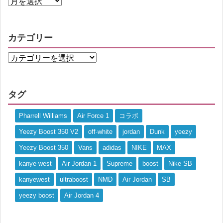
カテゴリー
タグ
Pharrell Williams
Air Force 1
コラボ
Yeezy Boost 350 V2
off-white
jordan
Dunk
yeezy
Yeezy Boost 350
Vans
adidas
NIKE
MAX
kanye west
Air Jordan 1
Supreme
boost
Nike SB
kanyewest
ultraboost
NMD
Air Jordan
SB
yeezy boost
Air Jordan 4