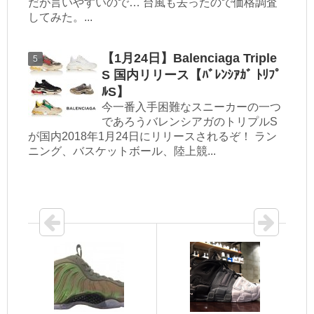
だが言いやすいので… 台風も去ったので価格調査
してみた。...
【1月24日】Balenciaga Triple
S 国内リリース【ﾊﾞﾚﾝｼｱｶﾞ ﾄﾘﾌﾟ
ﾙS】
今一番入手困難なスニーカーの一つ
であろうバレンシアガのトリプルS
が国内2018年1月24日にリリースされるぞ！ ラン
ニング、バスケットボール、陸上競...