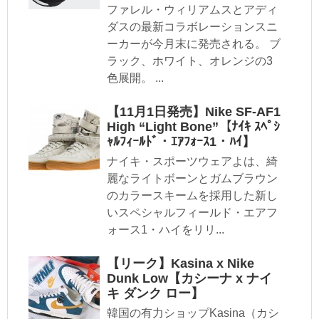
ファレル・ウィリアムスとアディ
ダスの最新コラボレーションスニ
ーカーが今月末に発売される。 ブ
ラック、ホワイト、オレンジの3
色展開。 ...
【11月1日発売】Nike SF-AF1
High “Light Bone”【ﾅｲｷ ｽﾍﾟｼ
ｬﾙﾌｨｰﾙﾄﾞ・ｴｱﾌｫｰｽ1・ﾊｲ】
ナイキ・スポーツウェアよは、綺
麗なライトボーンとガムブラウン
のカラースキームを採用した新し
いスペシャルフィールド・エアフ
ォース1・ハイをリリ...
【リーク】Kasina x Nike
Dunk Low【カシーナ x ナイ
キ ダンク ロー】
韓国の有力ショップKasina（カシ