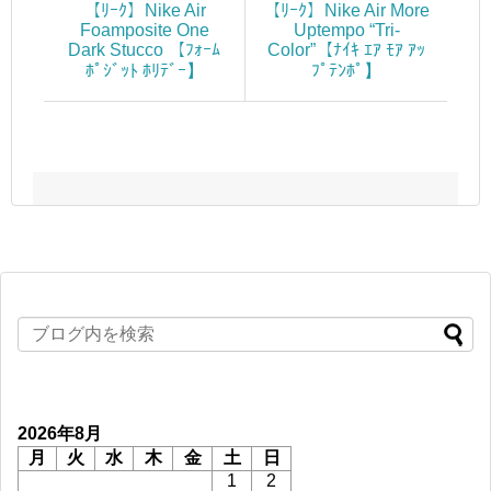
【ﾘｰｸ】Nike Air
【ﾘｰｸ】Nike Air More
Foamposite One
Uptempo “Tri-
Dark Stucco 【ﾌｫｰﾑ
Color”【ﾅｲｷ ｴｱ ﾓｱ ｱｯ
ﾎﾟｼﾞｯﾄ ﾎﾘﾃﾞｰ】
ﾌﾟﾃﾝﾎﾟ】
2026年8月
月
火
水
木
金
土
日
1
2