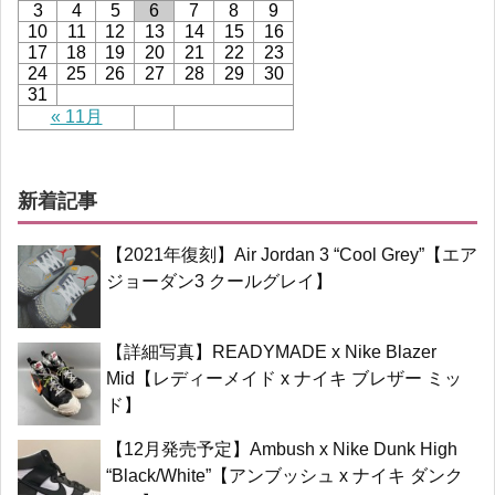
3
4
5
6
7
8
9
10
11
12
13
14
15
16
17
18
19
20
21
22
23
24
25
26
27
28
29
30
31
« 11月
新着記事
【2021年復刻】Air Jordan 3 “Cool Grey”【エア
ジョーダン3 クールグレイ】
【詳細写真】READYMADE x Nike Blazer
Mid【レディーメイド x ナイキ ブレザー ミッ
ド】
【12月発売予定】Ambush x Nike Dunk High
“Black/White”【アンブッシュ x ナイキ ダンク