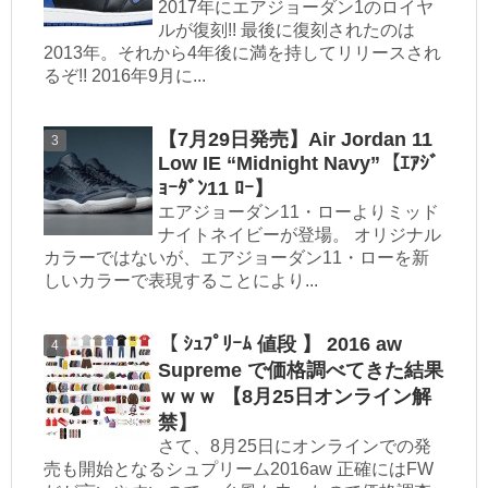
2017年にエアジョーダン1のロイヤ
ルが復刻!! 最後に復刻されたのは
2013年。それから4年後に満を持してリリースされ
るぞ!! 2016年9月に...
【7月29日発売】Air Jordan 11
Low IE “Midnight Navy”【ｴｱｼﾞ
ｮｰﾀﾞﾝ11 ﾛｰ】
エアジョーダン11・ローよりミッド
ナイトネイビーが登場。 オリジナル
カラーではないが、エアジョーダン11・ローを新
しいカラーで表現することにより...
【 ｼｭﾌﾟﾘｰﾑ 値段 】 2016 aw
Supreme で価格調べてきた結果
ｗｗｗ 【8月25日オンライン解
禁】
さて、8月25日にオンラインでの発
売も開始となるシュプリーム2016aw 正確にはFW