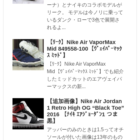
ーナ）とナイキのコラボモデルが
リーク。 モデルは今ノリに乗って
いるダンク・ローで3色で展開さ
れるよ...
【ﾘｰｸ】Nike Air VaporMax
Mid 849558-100【ｳﾞｪｲﾊﾟｰﾏｯｸ
ｽ ﾐｯﾄﾞ】
【ﾘｰｸ】Nike Air VaporMax
Mid【ｳﾞｪｲﾊﾟｰﾏｯｸｽ ﾐｯﾄﾞ】でも紹介
したミッドカットのエアヴェイパ
ーマックスの新...
【追加画像】Nike Air Jordan
1 Retro High OG “Black Toe”
2016 【ﾅｲｷ ｴｱｼﾞｮｰﾀﾞﾝ1 つま
黒】
アッパーのみのときは1.5ってオチ
ソールが付いた画像は13年のもの