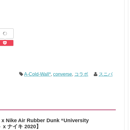
A-Cold-Wall*
,
converse
,
コラボ
スニバ
Nike Air Rubber Dunk “University
x ナイキ 2020】