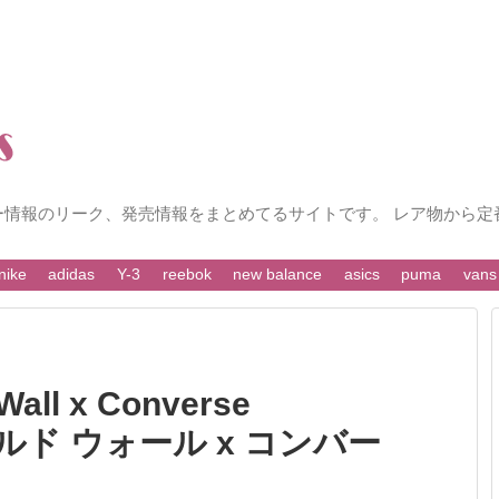
ー情報のリーク、発売情報をまとめてるサイトです。 レア物から定
nike
adidas
Y-3
reebok
new balance
asics
puma
vans
ll x Converse
コールド ウォール x コンバー