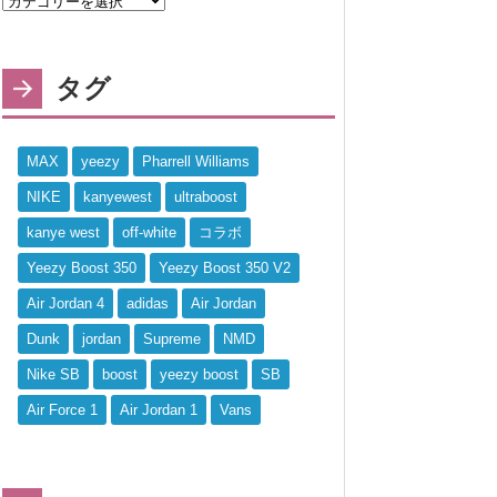
タグ
MAX
yeezy
Pharrell Williams
NIKE
kanyewest
ultraboost
kanye west
off-white
コラボ
Yeezy Boost 350
Yeezy Boost 350 V2
Air Jordan 4
adidas
Air Jordan
Dunk
jordan
Supreme
NMD
Nike SB
boost
yeezy boost
SB
Air Force 1
Air Jordan 1
Vans