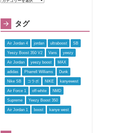
タグ
Air Jordan 4
jordan
ultraboost
SB
Yeezy Boost 350 V2
Vans
yeezy
Air Jordan
yeezy boost
MAX
adidas
Pharrell Williams
Dunk
Nike SB
コラボ
NIKE
kanyewest
Air Force 1
off-white
NMD
Supreme
Yeezy Boost 350
Air Jordan 1
boost
kanye west