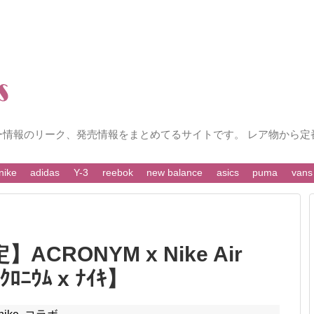
ー情報のリーク、発売情報をまとめてるサイトです。 レア物から定
nike
adidas
Y-3
reebok
new balance
asics
puma
vans
ACRONYM x Nike Air
ｸﾛﾆｳﾑ x ﾅｲｷ】