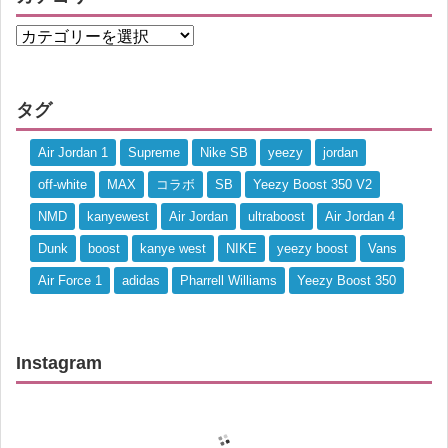
タグ
Air Jordan 1
Supreme
Nike SB
yeezy
jordan
off-white
MAX
コラボ
SB
Yeezy Boost 350 V2
NMD
kanyewest
Air Jordan
ultraboost
Air Jordan 4
Dunk
boost
kanye west
NIKE
yeezy boost
Vans
Air Force 1
adidas
Pharrell Williams
Yeezy Boost 350
Instagram