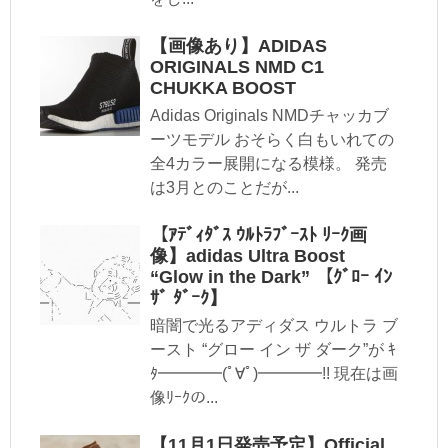
【画像あり】ADIDAS
ORIGINALS NMD C1
CHUKKA BOOST
Adidas Originals NMDチャッカブ
ーツモデル おそらく白もいれての
全4カラー展開になる模様。 発売
は3月とのことだが...
【ｱﾃﾞｨﾀﾞｽ ｳﾙﾄﾗﾌﾞｰｽﾄ ﾘｰｸ画
像】adidas Ultra Boost
“Glow in the Dark” 【ｸﾞﾛｰ ｲﾝ
ｻﾞ ﾀﾞｰｸ】
暗闇で光るアディダス ウルトラ ブ
ースト “グロー イン ザ ダーク”が ｷ
ﾀ━━━━(ﾟ∀ﾟ)━━━━!! 現在は画
像ﾘｰｸの...
【11月1日発売予定】Official