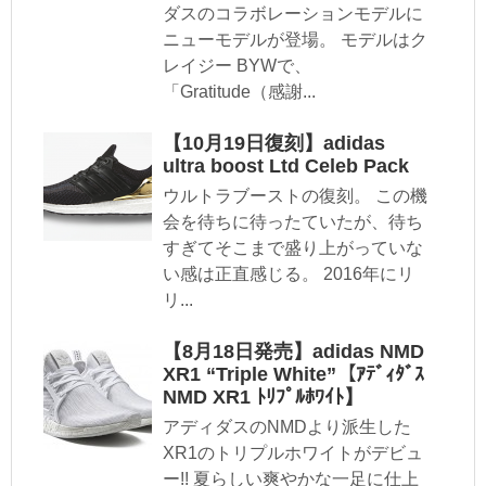
ダスのコラボレーションモデルに
ニューモデルが登場。 モデルはク
レイジー BYWで、
「Gratitude（感謝...
【10月19日復刻】adidas
ultra boost Ltd Celeb Pack
ウルトラブーストの復刻。 この機
会を待ちに待ったていたが、待ち
すぎてそこまで盛り上がっていな
い感は正直感じる。 2016年にリ
リ...
【8月18日発売】adidas NMD
XR1 “Triple White”【ｱﾃﾞｨﾀﾞｽ
NMD XR1 ﾄﾘﾌﾟﾙﾎﾜｲﾄ】
アディダスのNMDより派生した
XR1のトリプルホワイトがデビュ
ー!! 夏らしい爽やかな一足に仕上