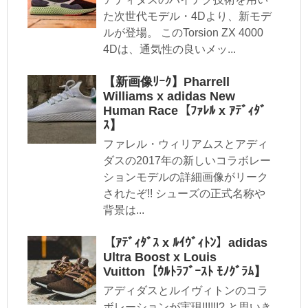
た次世代モデル・4Dより、新モデ
ルが登場。 このTorsion ZX 4000
4Dは、通気性の良いメッ...
【新画像ﾘｰｸ】Pharrell
Williams x adidas New
Human Race【ﾌｧﾚﾙ x ｱﾃﾞｨﾀﾞ
ｽ】
ファレル・ウィリアムスとアディ
ダスの2017年の新しいコラボレー
ションモデルの詳細画像がリーク
されたぞ!! シューズの正式名称や
背景は...
【ｱﾃﾞｨﾀﾞｽ x ﾙｲｳﾞｨﾄﾝ】adidas
Ultra Boost x Louis
Vuitton【ｳﾙﾄﾗﾌﾞｰｽﾄ ﾓﾉｸﾞﾗﾑ】
アディダスとルイヴィトンのコラ
ボレーションが実現!!!!!!? と思いき