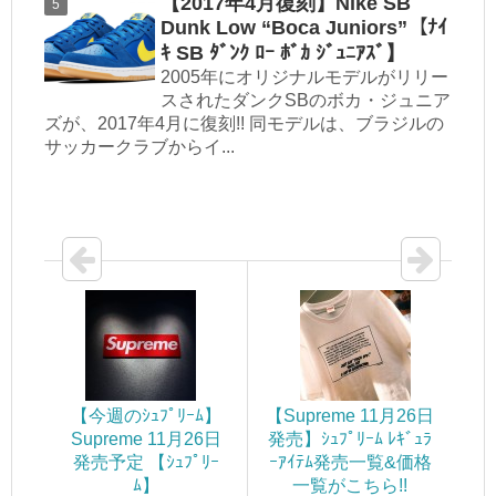
【2017年4月復刻】Nike SB
Dunk Low “Boca Juniors”【ﾅｲ
ｷ SB ﾀﾞﾝｸ ﾛｰ ﾎﾞｶ ｼﾞｭﾆｱｽﾞ】
2005年にオリジナルモデルがリリー
スされたダンクSBのボカ・ジュニア
ズが、2017年4月に復刻!! 同モデルは、ブラジルの
サッカークラブからイ...
【今週のｼｭﾌﾟﾘｰﾑ】
【Supreme 11月26日
Supreme 11月26日
発売】ｼｭﾌﾟﾘｰﾑ ﾚｷﾞｭﾗ
発売予定 【ｼｭﾌﾟﾘｰ
ｰｱｲﾃﾑ発売一覧&価格
ﾑ】
一覧がこちら!!