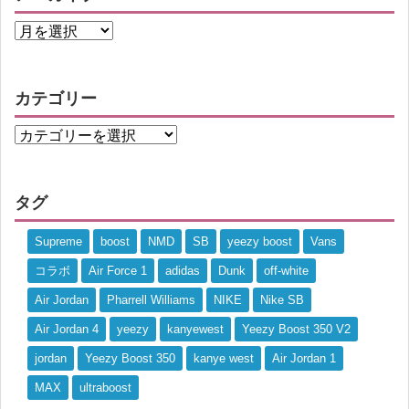
カテゴリー
タグ
Supreme
boost
NMD
SB
yeezy boost
Vans
コラボ
Air Force 1
adidas
Dunk
off-white
Air Jordan
Pharrell Williams
NIKE
Nike SB
Air Jordan 4
yeezy
kanyewest
Yeezy Boost 350 V2
jordan
Yeezy Boost 350
kanye west
Air Jordan 1
MAX
ultraboost