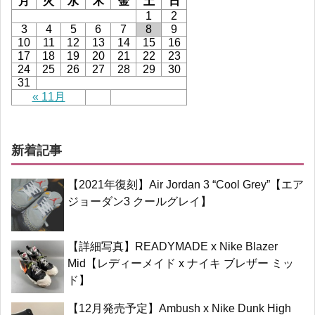
月
火
水
木
金
土
日
1
2
3
4
5
6
7
8
9
10
11
12
13
14
15
16
17
18
19
20
21
22
23
24
25
26
27
28
29
30
31
« 11月
新着記事
【2021年復刻】Air Jordan 3 “Cool Grey”【エア
ジョーダン3 クールグレイ】
【詳細写真】READYMADE x Nike Blazer
Mid【レディーメイド x ナイキ ブレザー ミッ
ド】
【12月発売予定】Ambush x Nike Dunk High