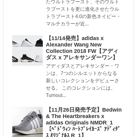
たウルトラブースト、そのウルト
ラブーストを更に進化させたウル
トラブースト4.0の新色ネイビー・
マルチカラーが近...
【11/14発売】adidas x
Alexander Wang New
Collection 2018 FW【アディ
ダス x アレキサンダーワン】
アディダスとアレキサンダー・ワ
ンは、7つのシルエットからなる
新しいコレクションをデビューさ
せる。 このコレクションには、
Turnout...
【11月26日発売予定】Bedwin
& The Heartbreakers x
adidas Originals NMDR_1
【ﾍﾞﾄﾞｳｨﾝ ﾊｰﾄﾌﾞﾚｲｶｰｽﾞ ｱﾃﾞｨﾀﾞ
ｽ ｵﾘｼﾞﾅﾙｽ R_1】