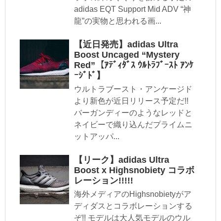
adidas EQT Support Mid ADV “神
龍”の実物と思われる画...
【近日発売】adidas Ultra
Boost Uncaged “Mystery
Red”【ｱﾃﾞｨﾀﾞｽ ｳﾙﾄﾗﾌﾞｰｽﾄ ｱﾝｹ
ｰｼﾞﾄﾞ】
ウルトラブースト・アンケージド
より新色が近日リリース予定だ!!
バーガンディーのようなレッドと
ネイビーで織り込んだプライムニ
ットアッパ...
【リーク】adidas Ultra
Boost x Highsnobiety コラボ
レーション!!!!!
海外メディアのHighsnobietyがア
ディダスとコラボレーションする
ぞ!! モデルは大人気モデルのウル