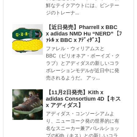
鮮なテイクアウトには、ビンテー
ジのトレーナ...
【近日発売】Pharrell x BBC
x adidas NMD Hu “NERD”【ﾌ
ｧﾚﾙ x BBC x ｱﾃﾞｨﾀﾞｽ】
ファレル・ウィリアムスと
BBC（ビリオネア・ボーイズ・ク
ラブ）とアディダスの新しいコラ
ボレーションモデルが近日中に発
売されるようだ。 アッ...
【11月2日発売】Kith x
adidas Consortium 4D【キス
x アディダス】
アディダス・コンソーシアムよ
り、ニューヨーク発の世界的に有
名なスニーカー兼アパレルショッ
プのKith（キス）との新しいコラ