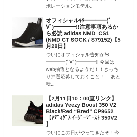
ボレーションモデル...
オフィシャルｷﾀ━━━━(ﾟ
∀ﾟ)━━━━!!注意事項あるか
ら必読 adidas NMD_CS1
(NMD CT SOCK / S79152)【5
月28日】
ついにオフィシャル告知がｷﾀ
━━━━(ﾟ∀ﾟ)━━━━!! 今回は
web抽選となるようだ！！きっち
り抽選応募しておくこと！！ あと
転...
【2月11日10：00直リンク】
adidas Yeezy Boost 350 V2
Black/Red “Bred” CP9652
【ｱﾃﾞｨﾀﾞｽ ｲｰｼﾞｰﾌﾞｰｽﾄ 350V2
】
ついにこの日がやってきたぞ！今