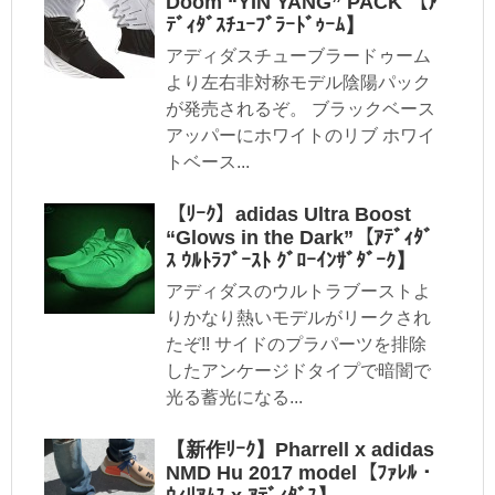
Doom “YIN YANG” PACK 【ｱ
ﾃﾞｨﾀﾞｽﾁｭｰﾌﾞﾗｰﾄﾞｩｰﾑ】
アディダスチューブラードゥーム
より左右非対称モデル陰陽パック
が発売されるぞ。 ブラックベース
アッパーにホワイトのリブ ホワイ
トベース...
【ﾘｰｸ】adidas Ultra Boost
“Glows in the Dark”【ｱﾃﾞｨﾀﾞ
ｽ ｳﾙﾄﾗﾌﾞｰｽﾄ ｸﾞﾛｰｲﾝｻﾞﾀﾞｰｸ】
アディダスのウルトラブーストよ
りかなり熱いモデルがリークされ
たぞ!! サイドのプラパーツを排除
したアンケージドタイプで暗闇で
光る蓄光になる...
【新作ﾘｰｸ】Pharrell x adidas
NMD Hu 2017 model【ﾌｧﾚﾙ・