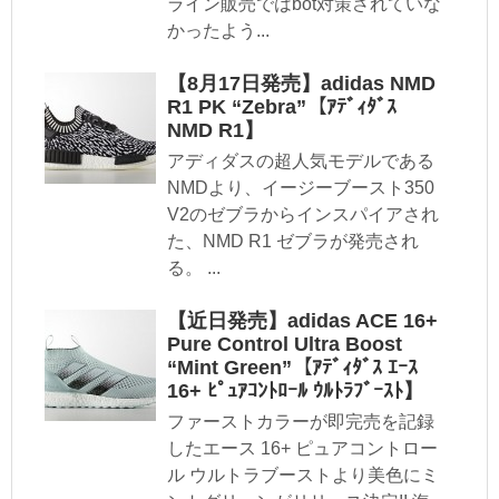
ライン販売ではbot対策されていな
かったよう...
【8月17日発売】adidas NMD
R1 PK “Zebra”【ｱﾃﾞｨﾀﾞｽ
NMD R1】
アディダスの超人気モデルである
NMDより、イージーブースト350
V2のゼブラからインスパイアされ
た、NMD R1 ゼブラが発売され
る。 ...
【近日発売】adidas ACE 16+
Pure Control Ultra Boost
“Mint Green”【ｱﾃﾞｨﾀﾞｽ ｴｰｽ
16+ ﾋﾟｭｱｺﾝﾄﾛｰﾙ ｳﾙﾄﾗﾌﾞｰｽﾄ】
ファーストカラーが即完売を記録
したエース 16+ ピュアコントロー
ル ウルトラブーストより美色にミ