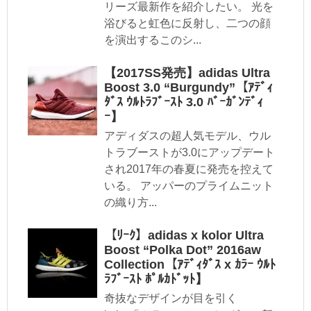
リーズ最新作を紹介したい。 光を
浴びると虹色に反射し、二つの顔
を演出するこのシ...
【2017SS発売】adidas Ultra
Boost 3.0 “Burgundy”【ｱﾃﾞｨ
ﾀﾞｽ ｳﾙﾄﾗﾌﾞｰｽﾄ 3.0 ﾊﾞｰｶﾞﾝﾃﾞｨ
ｰ】
アディダスの超人気モデル、ウル
トラブーストが3.0にアップデート
され2017年の春夏に発売を控えて
いる。 アッパーのプライムニット
の織り方...
【ﾘｰｸ】adidas x kolor Ultra
Boost “Polka Dot” 2016aw
Collection【ｱﾃﾞｨﾀﾞｽ x ｶﾗｰ ｳﾙﾄ
ﾗﾌﾞｰｽﾄ ﾎﾟﾙｶﾄﾞｯﾄ】
奇抜なデザインが目を引く