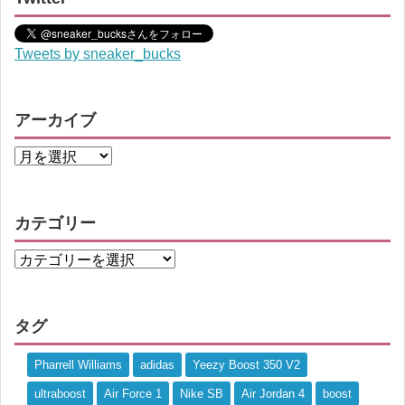
Tweets by sneaker_bucks
アーカイブ
カテゴリー
タグ
Pharrell Williams
adidas
Yeezy Boost 350 V2
ultraboost
Air Force 1
Nike SB
Air Jordan 4
boost