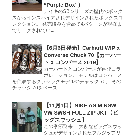
“Purple Box”）
ナイキのSBシリーズの歴代のボック
スからインスパイアされデザインされたボックスコ
レクション。 発売済みを含めて4パターンが現在ま
でリークされてい...
【6月6日発売】Carhartt WIP x
Converse Chuck 70【カーハー
ト x コンバース 2019】
カーハートとコンバースが再びコラ
ボレーション。 モデルはコンバース
を代表するクラシックモデルのチャック 70。 その
チャック 70をベース...
【11月1日】NIKE AS M NSW
VW SWSH FULL ZIP JKT【ビ
ッグスウッシュ】
この季節到来！ 大きなビッグスウッ
シュがデザインされたフルジップリ