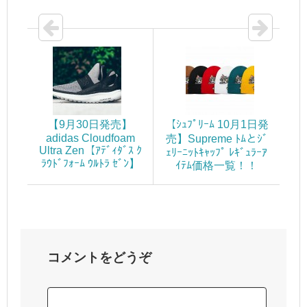
【9月30日発売】
【ｼｭﾌﾟﾘｰﾑ 10月1日発
adidas Cloudfoam
売】Supreme ﾄﾑとｼﾞ
Ultra Zen【ｱﾃﾞｨﾀﾞｽ ｸ
ｪﾘｰﾆｯﾄｷｬｯﾌﾟ ﾚｷﾞｭﾗｰｱ
ﾗｳﾄﾞﾌｫｰﾑ ｳﾙﾄﾗ ｾﾞﾝ】
ｲﾃﾑ価格一覧！！
コメントをどうぞ