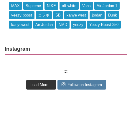
MAX
Supreme
NIKE
off-white
Vans
Air Jordan 1
yeezy boost
コラボ
SB
kanye west
jordan
Dunk
kanyewest
Air Jordan
NMD
yeezy
Yeezy Boost 350
Instagram
Load More...
Follow on Instagram