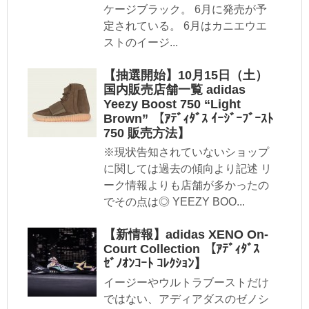
ケージブラック。 6月に発売が予
定されている。 6月はカニエウエ
ストのイージ...
【抽選開始】10月15日（土）
国内販売店舗一覧 adidas
Yeezy Boost 750 “Light
Brown” 【ｱﾃﾞｨﾀﾞｽ ｲｰｼﾞｰﾌﾞｰｽﾄ
750 販売方法】
※現状告知されていないショップ
に関しては過去の傾向より記述 リ
ーク情報よりも店舗が多かったの
でその点は◎ YEEZY BOO...
【新情報】adidas XENO On-
Court Collection 【ｱﾃﾞｨﾀﾞｽ
ｾﾞﾉｵﾝｺｰﾄ ｺﾚｸｼｮﾝ】
イージーやウルトラブーストだけ
ではない、アディアダスのゼノシ