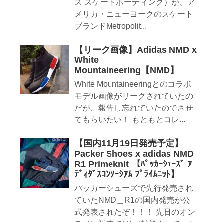
ス スケートボーディング）が、ア
メリカ・ニューヨークのスケート
ブランドMetropolit...
【リーク画像】Adidas NMD x
White
Mountaineering【NMD】
White Mountaineeringとのコラボ
モデル画像がリークされていたの
だが、報告し忘れていたのでさせ
てもらいたい！ もともとコレ...
【国内11月19日発売予定】
Packer Shoes x adidas NMD
R1 Primeknit 【ﾊﾟｯｶｰｼｭｰｽﾞ ｱ
ﾃﾞｨﾀﾞｽｺﾝｿｰｼｱﾑ ﾌﾟﾗｲﾑﾆｯﾄ】
パッカーシューズで先行発売され
ていたNMD＿R1の国内発売が公
式発表されたぞ！！！ 先日のオン