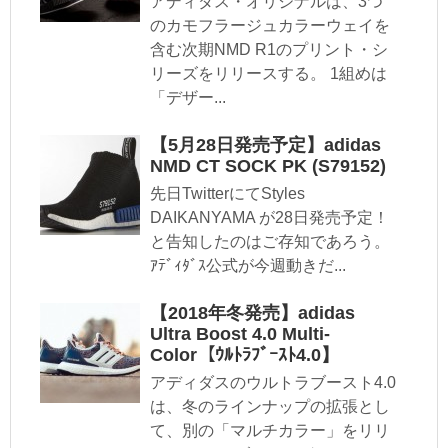
アディダス・オリジナルは、3つ
のカモフラージュカラーウェイを
含む次期NMD R1のプリント・シ
リーズをリリースする。 1組めは
「デザー...
【5月28日発売予定】adidas
NMD CT SOCK PK (S79152)
先日TwitterにてStyles
DAIKANYAMA が28日発売予定！
と告知したのはご存知であろう。
ｱﾃﾞｨﾀﾞｽ公式が今週動きだ...
【2018年冬発売】adidas
Ultra Boost 4.0 Multi-
Color【ｳﾙﾄﾗﾌﾞｰｽﾄ4.0】
アディダスのウルトラブースト4.0
は、冬のラインナップの拡張とし
て、別の「マルチカラー」をリリ