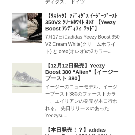
ディダス。 ドイツ...
【ﾘｽﾄｯｸ】ｱﾃﾞｨﾀﾞｽ ｲｰｼﾞｰﾌﾞｰｽﾄ
350V2 ｸﾘｰﾑﾎﾜｲﾄ ｵﾚｵ 【Yeezy
Boost ｱﾝﾃﾞｨﾌｨｰﾃｯﾄﾞ】
7月17日にadidas Yeezy Boost 350
V2 Cream White(クリームホワイ
ト) と oreo(オレオ)の2カラー...
【12月12日発売】Yeezy
Boost 380 “Alien”【イージー
ブースト 380】
イージーのニューモデル、イージ
ーブースト380のファーストカラ
ー、エイリアンの発売が本日行わ
れる。 先日リリースのあった
Yeezysu...
【本日発売！？】adidas