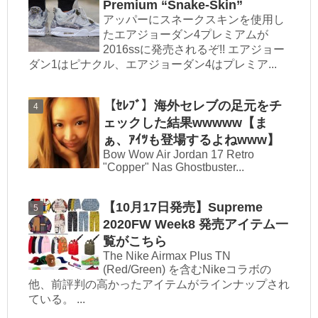
Premium “Snake-Skin”
アッパーにスネークスキンを使用し
たエアジョーダン4プレミアムが
2016ssに発売されるぞ!! エアジョー
ダン1はピナクル、エアジョーダン4はプレミア...
【ｾﾚﾌﾞ】海外セレブの足元をチ
ェックした結果wwwww【ま
ぁ、ｱｲﾂも登場するよねwww】
Bow Wow Air Jordan 17 Retro
"Copper" Nas Ghostbuster...
【10月17日発売】Supreme
2020FW Week8 発売アイテム一
覧がこちら
The Nike Airmax Plus TN
(Red/Green) を含むNikeコラボの
他、前評判の高かったアイテムがラインナップされ
ている。 ...