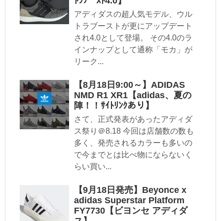
ﾄﾗﾌﾞｰｽﾄ4.0】
アディダスの超人気モデル、ウル
トラブーストが更にアップデート
され4.0として登場。 その4.0のラ
インナップとして通称「モカ」が
リーク...
【8月18日9:00～】ADIDAS
NMD R1 XR1【adidas、夏の
陣！！ｻｲﾄﾘﾝｸあり】
さて、正式発表があったアディダ
ス祭り＠8.18 今回は店舗数の数も
多く、発売されるカラーも多いの
で今までとは比べ物にならないく
らい買い...
【9月18日発売】Beyonce x
adidas Superstar Platform
FY7730【ビヨンセ アディダ