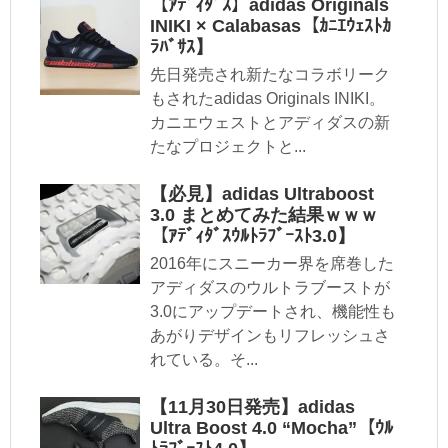
【ｱﾃﾞｨﾀﾞｽ】adidas Originals
INIKI × Calabasas【ｶﾆｴｳｪｽﾄｶ
ﾗﾊﾞｻｽ】
先日発売され新たなコラボリーク
もされたadidas Originals INIKI。
カニエウェストとアディダスの新
たなプロジェクトと...
【必見】adidas Ultraboost
3.0 まとめてみた結果ｗｗｗ
【ｱﾃﾞｨﾀﾞｽｳﾙﾄﾗﾌﾞｰｽﾄ3.0】
2016年にスニーカー界を席巻した
アディダスのウルトラブーストが
3.0にアップデートされ、機能性も
あがりデザインもリフレッシュさ
れている。そ...
【11月30日発売】adidas
Ultra Boost 4.0 “Mocha”【ｳﾙ