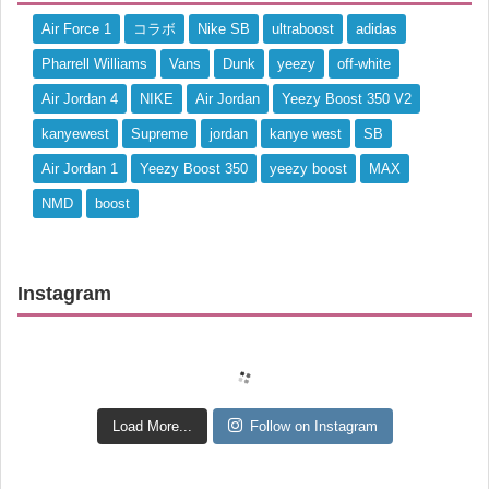
Air Force 1
コラボ
Nike SB
ultraboost
adidas
Pharrell Williams
Vans
Dunk
yeezy
off-white
Air Jordan 4
NIKE
Air Jordan
Yeezy Boost 350 V2
kanyewest
Supreme
jordan
kanye west
SB
Air Jordan 1
Yeezy Boost 350
yeezy boost
MAX
NMD
boost
Instagram
Load More...
Follow on Instagram