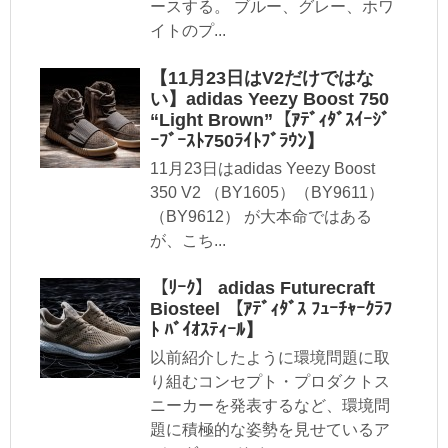
ースする。 ブルー、グレー、ホワ
イトのプ...
【11月23日はV2だけではな
い】adidas Yeezy Boost 750
“Light Brown”【ｱﾃﾞｨﾀﾞｽｲｰｼﾞ
ｰﾌﾞｰｽﾄ750ﾗｲﾄﾌﾞﾗｳﾝ】
11月23日はadidas Yeezy Boost
350 V2 （BY1605）（BY9611）
（BY9612） が大本命ではある
が、こち...
【ﾘｰｸ】 adidas Futurecraft
Biosteel 【ｱﾃﾞｨﾀﾞｽ ﾌｭｰﾁｬｰｸﾗﾌ
ﾄ ﾊﾞｲｵｽﾃｨｰﾙ】
以前紹介したように環境問題に取
り組むコンセプト・プロダクトス
ニーカーを発表するなど、環境問
題に積極的な姿勢を見せているア