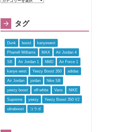
タグ
Dunk
boost
kanyewest
Pharrell Williams
MAX
Air Jordan 4
SB
Air Jordan 1
NMD
Air Force 1
kanye west
Yeezy Boost 350
adidas
Air Jordan
jordan
Nike SB
yeezy boost
off-white
Vans
NIKE
Supreme
yeezy
Yeezy Boost 350 V2
ultraboost
コラボ