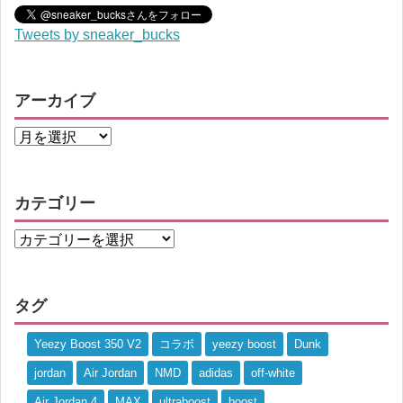
Tweets by sneaker_bucks
アーカイブ
カテゴリー
タグ
Yeezy Boost 350 V2
コラボ
yeezy boost
Dunk
jordan
Air Jordan
NMD
adidas
off-white
Air Jordan 4
MAX
ultraboost
boost