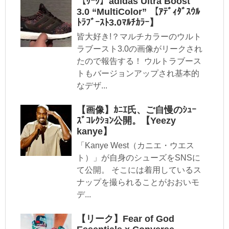
【ﾘｰｸ】adidas Ultra Boost
3.0 “MultiColor” 【ｱﾃﾞｨﾀﾞｽｳﾙ
ﾄﾗﾌﾞｰｽﾄ3.0ﾏﾙﾁｶﾗｰ】
皆大好き!？マルチカラーのウルト
ラブースト3.0の画像がリークされ
たので報告する！ ウルトラブース
トもバージョンアップされ基本的
なデザ...
【画像】ｶﾆｴ氏、ご自慢のｼｭｰ
ｽﾞｺﾚｸｼｮﾝ公開。【Yeezy
kanye】
「Kanye West（カニエ・ウエス
ト）」が自身のシューズをSNSに
て公開。 そこには着用しているス
ナップを撮られることがおおいモ
デ...
【リーク】Fear of God