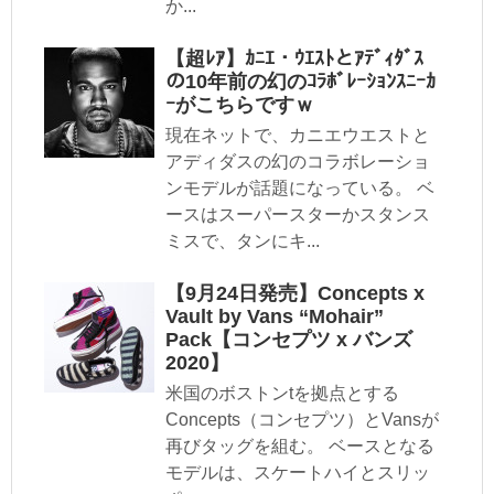
か...
【超ﾚｱ】ｶﾆｴ・ｳｴｽﾄとｱﾃﾞｨﾀﾞｽ
の10年前の幻のｺﾗﾎﾞﾚｰｼｮﾝｽﾆｰｶ
ｰがこちらですｗ
現在ネットで、カニエウエストと
アディダスの幻のコラボレーショ
ンモデルが話題になっている。 ベ
ースはスーパースターかスタンス
ミスで、タンにキ...
【9月24日発売】Concepts x
Vault by Vans “Mohair”
Pack【コンセプツ x バンズ
2020】
米国のボストンtを拠点とする
Concepts（コンセプツ）とVansが
再びタッグを組む。 ベースとなる
モデルは、スケートハイとスリッ