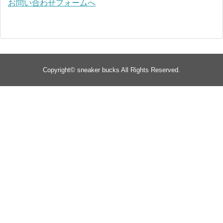
お問い合わせフォームへ
Copyright©
sneaker bucks
All Rights Reserved.
TOP
about
yeezy
Supreme
jordan
jordan 1