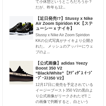
て小休憩というところだろうか？
だが、昨年も12...
【近日発売!?】Stussy x Nike
Air Zoom Spiridon KK【ステ
ューシー x ナイキ】
Stussy x Nike Air Zoom Spiridon
KKの公式写真がナイキより公開さ
れた。 メッシュのアッパーにウェ
ブのよ...
【公式画像】adidas Yeezy
Boost 350 V2
“Black/White”【ｱﾃﾞｨﾀﾞｽ ｲｰｼﾞ
ｰﾌﾞｰｽﾄ350 V2】
12月17日に発売を予定されている
イージーブースト350 V2の黒白よ
り公式画像がリークされたぞ!! こ
の画像で判断すると、白という