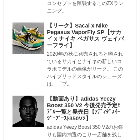
コンセプトを踏襲するこのZXラン
ニング...
【リーク】Sacai x Nike
Pegasus VaporFly SP【サカ
イ x ナイキ ペガサス ヴェイパ
ーフライ】
2020年の秋に発売されると噂され
ているサカイとナイキの新しいコ
ラボモデルの画像がリーク。 この
ハイブリッドスタイルのシューズ
は、「ブ...
【動画あり】adidas Yeezy
Boost 350 V2 今後発売予定ﾓ
ﾃﾞﾙ一覧と発売日【ｱﾃﾞｨﾀﾞｽｲｰ
ｼﾞｰﾌﾞｰｽﾄ350V2】
adidas Yeezy Boost 350 V2のお祭
りも国内抽選のこり一店舗を残し