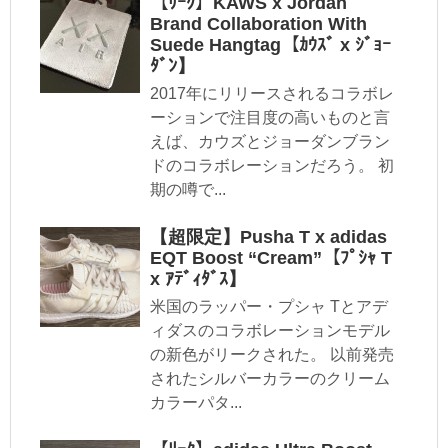
【ﾘｰｸ】KAWS x Jordan
Brand Collaboration With
Suede Hangtag【ｶｳｽﾞ x ｼﾞｮｰ
ﾀﾞﾝ】
2017年にリリースされるコラボレ
ーションで注目度の高いものと言
えば、カウズとジョーダンブラン
ドのコラボレーションだろう。 初
期の噂で...
【超限定】Pusha T x adidas
EQT Boost “Cream”【ﾌﾟｼｬ T
x ｱﾃﾞｨﾀﾞｽ】
米国のラッパー・プシャ Tとアデ
ィダスのコラボレーションモデル
の新色がリークされた。 以前発売
されたシルバーカラーのクリーム
カラーパタ...