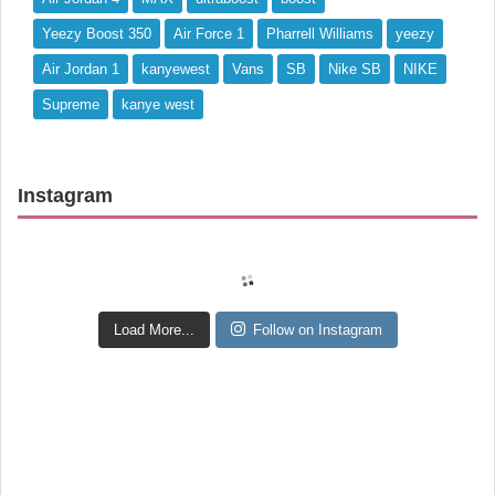
Yeezy Boost 350
Air Force 1
Pharrell Williams
yeezy
Air Jordan 1
kanyewest
Vans
SB
Nike SB
NIKE
Supreme
kanye west
Instagram
Load More...
Follow on Instagram