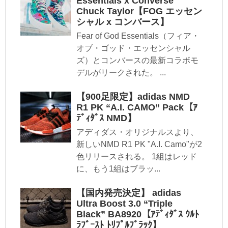
Essentials x Converse
Chuck Taylor【FOG エッセン
シャル x コンバース】
Fear of God Essentials（フィア・
オブ・ゴッド・エッセンシャル
ズ）とコンバースの最新コラボモ
デルがリークされた。 ...
【900足限定】adidas NMD
R1 PK “A.I. CAMO” Pack【ｱ
ﾃﾞｨﾀﾞｽ NMD】
アディダス・オリジナルスより、
新しいNMD R1 PK "A.I. Camo"が2
色リリースされる。 1組はレッド
に、もう1組はブラッ...
【国内発売決定】 adidas
Ultra Boost 3.0 “Triple
Black” BA8920【ｱﾃﾞｨﾀﾞｽ ｳﾙﾄ
ﾗﾌﾞｰｽﾄ ﾄﾘﾌﾟﾙﾌﾞﾗｯｸ】