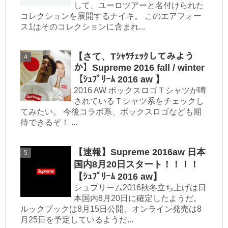
して、ユーロツアーと名付けられた
コレクションを展開するナイキ。 このエアフォー
ス1はそのコレクションに含まれ...
【さて、Tｼｬﾂﾁｪｯｸしてみよう
か】Supreme 2016 fall / winter
【ｼｭﾌﾟﾘｰﾑ 2016 aw 】
2016 AW ボックスロゴＴシャツが噂
されているＴシャツ系をチェックし
てみたい。 今後コラボ系、ボックスロゴなども期
待できるぞ！ ...
【速報】Supreme 2016aw 日本
国内8月20日スタート！！！！
【ｼｭﾌﾟﾘｰﾑ 2016 aw】
シュプリーム2016秋冬立ち上げは日
本国内8月20日に確定したようだ。
ルックブックは8月15日公開、オンライン発売は8
月25日を予定しているようだ...