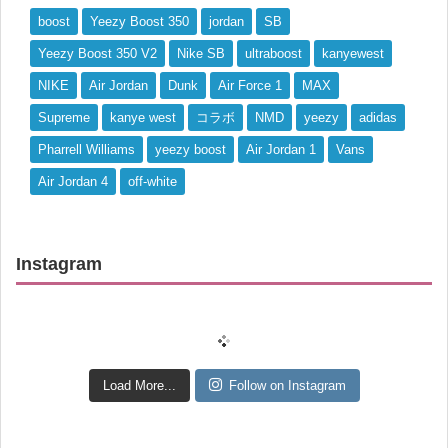
boost
Yeezy Boost 350
jordan
SB
Yeezy Boost 350 V2
Nike SB
ultraboost
kanyewest
NIKE
Air Jordan
Dunk
Air Force 1
MAX
Supreme
kanye west
コラボ
NMD
yeezy
adidas
Pharrell Williams
yeezy boost
Air Jordan 1
Vans
Air Jordan 4
off-white
Instagram
Load More...
Follow on Instagram