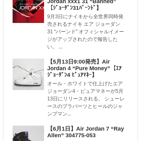
Jordan xxx1 31 “Banned”
【ｼﾞｮｰﾀﾞﾝ31ﾊﾞｰﾝﾄﾞ】
9月3日にナイキから全世界同時発
売されるナイキ エア ジョーダン
31 “バーンド” オフィシャルイメー
ジがアップされたので報告した
い。 ...
【5月13日9:00発売】Air
Jordan 4 “Pure Money”【ｴｱ
ｼﾞｮｰﾀﾞﾝ4 ﾋﾟｭｱﾏﾈｰ】
オール・ホワイトで仕上げたエア
ジョーダン4・ピュアマネーが5月
13日にリリースされる。 シューレ
ースのプラパーツとヒールのジャ
ンプマン...
【6月1日】Air Jordan 7 “Ray
Allen” 304775-053