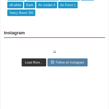
off-white
Dunk
Air Jordan 4
Air Force 1
Yeezy Boost 350
Instagram
Load More...
Follow on Instagram