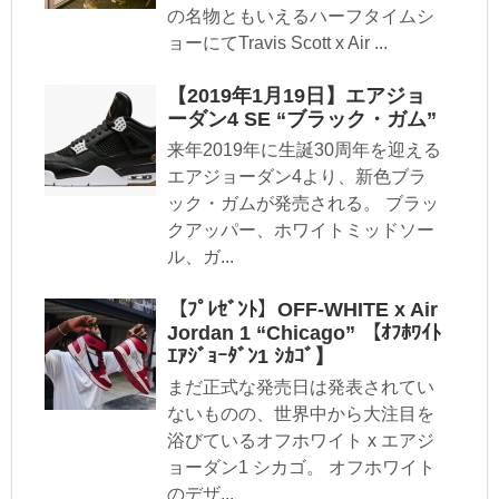
の名物ともいえるハーフタイムシ
ョーにてTravis Scott x Air ...
【2019年1月19日】エアジョ
ーダン4 SE “ブラック・ガム”
来年2019年に生誕30周年を迎える
エアジョーダン4より、新色ブラ
ック・ガムが発売される。 ブラッ
クアッパー、ホワイトミッドソー
ル、ガ...
【ﾌﾟﾚｾﾞﾝﾄ】OFF-WHITE x Air
Jordan 1 “Chicago” 【ｵﾌﾎﾜｲﾄ
ｴｱｼﾞｮｰﾀﾞﾝ1 ｼｶｺﾞ】
まだ正式な発売日は発表されてい
ないものの、世界中から大注目を
浴びているオフホワイト x エアジ
ョーダン1 シカゴ。 オフホワイト
のデザ...