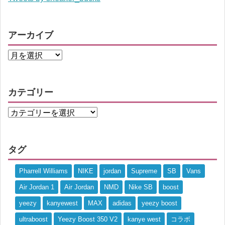
アーカイブ
カテゴリー
タグ
Pharrell Williams
NIKE
jordan
Supreme
SB
Vans
Air Jordan 1
Air Jordan
NMD
Nike SB
boost
yeezy
kanyewest
MAX
adidas
yeezy boost
ultraboost
Yeezy Boost 350 V2
kanye west
コラボ