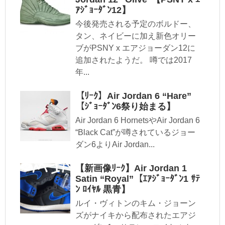
ｱｼﾞｮｰﾀﾞﾝ12】
今後発売される予定のボルドー、
タン、ネイビーに加え新色オリー
ブがPSNY x エアジョーダン12に
追加されたようだ。 噂では2017
年...
【ﾘｰｸ】Air Jordan 6 “Hare”
【ｼﾞｮｰﾀﾞﾝ6祭り始まる】
Air Jordan 6 HornetsやAir Jordan 6
“Black Cat”が噂されているジョー
ダン6よりAir Jordan...
【新画像ﾘｰｸ】Air Jordan 1
Satin “Royal”【ｴｱｼﾞｮｰﾀﾞﾝ1 ｻﾃ
ﾝ ﾛｲﾔﾙ 黒青】
ルイ・ヴィトンのキム・ジョーン
ズがナイキから配布されたエアジ