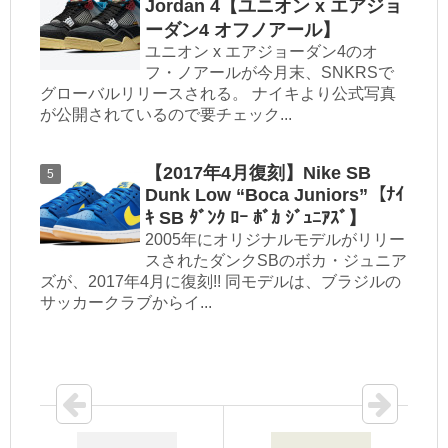
Jordan 4【ユニオン x エアジョ
ーダン4 オフノアール】
ユニオン x エアジョーダン4のオ
フ・ノアールが今月末、SNKRSで
グローバルリリースされる。 ナイキより公式写真
が公開されているので要チェック...
【2017年4月復刻】Nike SB
Dunk Low “Boca Juniors”【ﾅｲ
ｷ SB ﾀﾞﾝｸ ﾛｰ ﾎﾞｶ ｼﾞｭﾆｱｽﾞ】
2005年にオリジナルモデルがリリー
スされたダンクSBのボカ・ジュニア
ズが、2017年4月に復刻!! 同モデルは、ブラジルの
サッカークラブからイ...