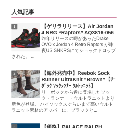
人気記事
【ゲリラリリース】Air Jordan
4 NRG “Raptors” AQ3816-056
昨年リリースの噂があったDrake
OVO x Jordan 4 Retro Raptors が昨
夜US SNKRSにてショックドロップ
された。 ...
【海外発売中】Reebok Sock
Runner UltraKnit “Brown”【ﾘｰ
ﾎﾞｯｸ ｿｯｸﾗﾝﾅｰ ｳﾙﾄﾗﾆｯﾄ】
リーボックから遂に登場したソッ
ク・ランナー・ウルトラニットより
新色が登場。 ハイソックスぐらいまで高いウルト
ラニット素材のアッパーに、ブラックと...
【価格】PALACE RALPH