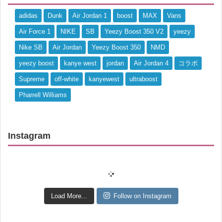
adidas
Dunk
Air Jordan 1
boost
MAX
Vans
Air Force 1
NIKE
SB
Yeezy Boost 350 V2
yeezy
Nike SB
Air Jordan
Yeezy Boost 350
NMD
yeezy boost
kanye west
jordan
Air Jordan 4
コラボ
Supreme
off-white
kanyewest
ultraboost
Pharrell Williams
Instagram
Load More...
Follow on Instagram