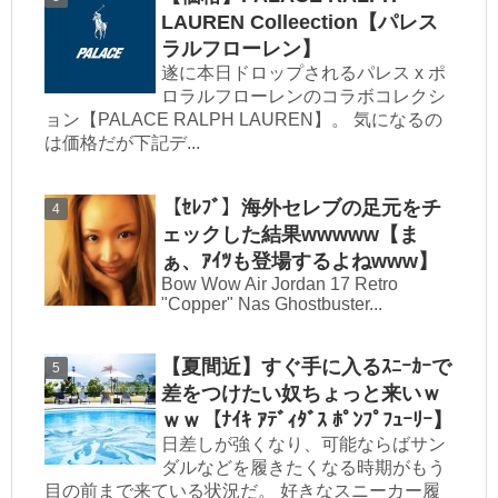
LAUREN Colleection【パレス
ラルフローレン】
遂に本日ドロップされるパレス x ポ
ロラルフローレンのコラボコレクシ
ョン【PALACE RALPH LAUREN】。 気になるの
は価格だが下記デ...
【ｾﾚﾌﾞ】海外セレブの足元をチ
ェックした結果wwwww【ま
ぁ、ｱｲﾂも登場するよねwww】
Bow Wow Air Jordan 17 Retro
"Copper" Nas Ghostbuster...
【夏間近】すぐ手に入るｽﾆｰｶｰで
差をつけたい奴ちょっと来いｗ
ｗｗ【ﾅｲｷ ｱﾃﾞｨﾀﾞｽ ﾎﾟﾝﾌﾟﾌｭｰﾘｰ】
日差しが強くなり、可能ならばサン
ダルなどを履きたくなる時期がもう
目の前まで来ている状況だ。 好きなスニーカー履