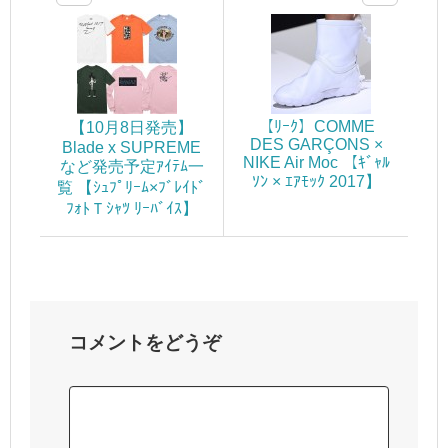
【ﾘｰｸ】COMME
【10月8日発売】
DES GARÇONS ×
Blade x SUPREME
NIKE Air Moc 【ｷﾞｬﾙ
など発売予定ｱｲﾃﾑ一
ｿﾝ × ｴｱﾓｯｸ 2017】
覧 【ｼｭﾌﾟﾘｰﾑ×ﾌﾞﾚｲﾄﾞ
ﾌｫﾄＴｼｬﾂ ﾘｰﾊﾞｲｽ】
コメントをどうぞ