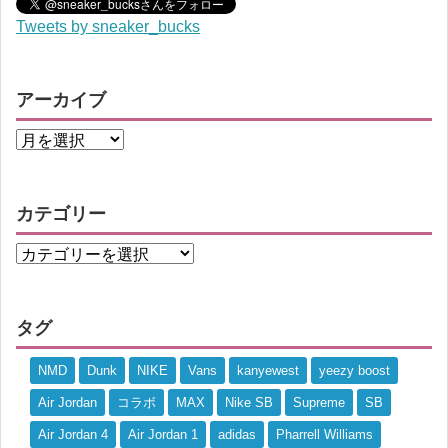
Tweets by sneaker_bucks
アーカイブ
カテゴリー
タグ
NMD
Dunk
NIKE
Vans
kanyewest
yeezy boost
Air Jordan
コラボ
MAX
Nike SB
Supreme
SB
Air Jordan 4
Air Jordan 1
adidas
Pharrell Williams