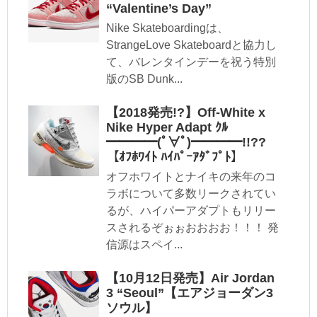
“Valentine’s Day”
Nike Skateboardingは、
StrangeLove Skateboardと協力し
て、バレンタインデーを祝う特別
版のSB Dunk...
【2018発売!?】Off-White x
Nike Hyper Adapt ｸﾙ
━━━━(ﾟ∀ﾟ)━━━━!!??
【ｵﾌﾎﾜｲﾄ ﾊｲﾊﾟｰｱﾀﾞﾌﾟﾄ】
オフホワイトとナイキの来年のコ
ラボについて多数リークされてい
るが、ハイパーアダプトもリリー
スされるぞぉぉおおおお！！！ 発
信源はスペイ...
【10月12日発売】Air Jordan
3 “Seoul”【エアジョーダン3
ソウル】