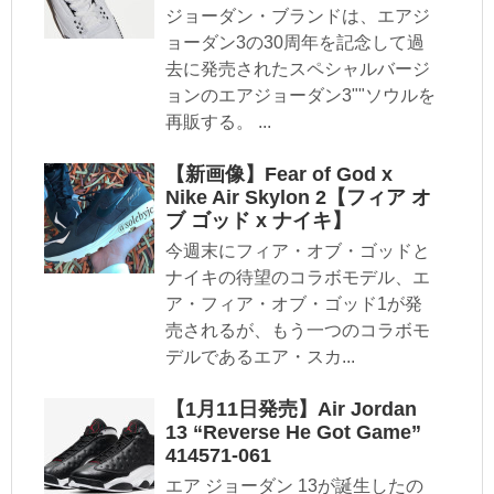
ジョーダン・ブランドは、エアジ
ョーダン3の30周年を記念して過
去に発売されたスペシャルバージ
ョンのエアジョーダン3""ソウルを
再販する。 ...
【新画像】Fear of God x
Nike Air Skylon 2【フィア オ
ブ ゴッド x ナイキ】
今週末にフィア・オブ・ゴッドと
ナイキの待望のコラボモデル、エ
ア・フィア・オブ・ゴッド1が発
売されるが、もう一つのコラボモ
デルであるエア・スカ...
【1月11日発売】Air Jordan
13 “Reverse He Got Game”
414571-061
エア ジョーダン 13が誕生したの