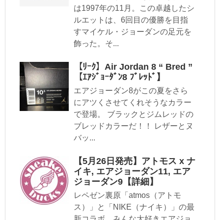
は1997年の11月。この卓越したシ
ルエットは、6回目の優勝を目指
すマイケル・ジョーダンの足元を
飾った。そ...
【ﾘｰｸ】Air Jordan 8 “ Bred ”
【ｴｱｼﾞｮｰﾀﾞﾝ8 ﾌﾞﾚｯﾄﾞ】
エアジョーダン8がこの夏をさら
にアツくさせてくれそうなカラー
で登場。 ブラックとジムレッドの
ブレッドカラーだ！！ レザーとヌ
バッ...
【5月26日発売】アトモス x ナ
イキ, エアジョーダン11, エア
ジョーダン9【詳細】
レペゼン裏原「atmos（アトモ
ス）」と「NIKE（ナイキ）」の最
新コラボ、みんな大好きエアジョ