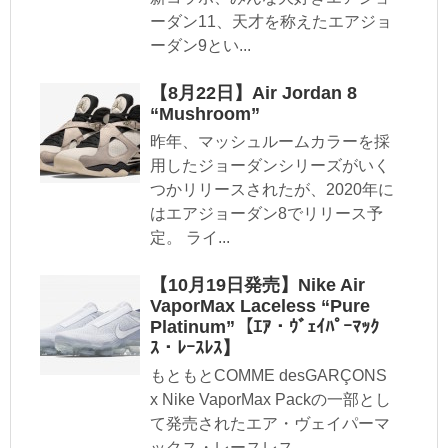
ーダン11、天才を称えたエアジョ
ーダン9とい...
【8月22日】Air Jordan 8
“Mushroom”
昨年、マッシュルームカラーを採
用したジョーダンシリーズがいく
つかリリースされたが、2020年に
はエアジョーダン8でリリース予
定。 ライ...
【10月19日発売】Nike Air
VaporMax Laceless “Pure
Platinum”【ｴｱ・ｳﾞｪｲﾊﾟｰﾏｯｸ
ｽ・ﾚｰｽﾚｽ】
もともとCOMME desGARÇONS
x Nike VaporMax Packの一部とし
て発売されたエア・ヴェイパーマ
ックス・レースレス...