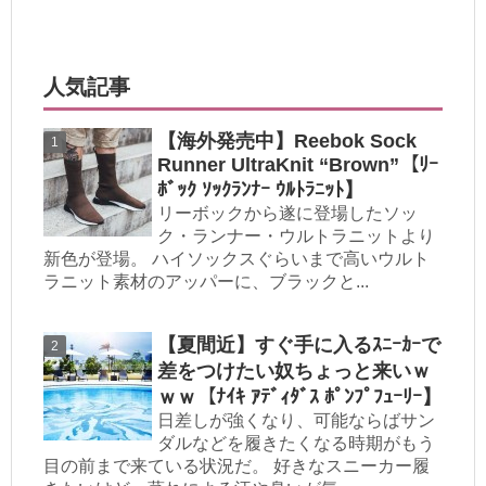
人気記事
【海外発売中】Reebok Sock
Runner UltraKnit “Brown”【ﾘｰ
ﾎﾞｯｸ ｿｯｸﾗﾝﾅｰ ｳﾙﾄﾗﾆｯﾄ】
リーボックから遂に登場したソッ
ク・ランナー・ウルトラニットより
新色が登場。 ハイソックスぐらいまで高いウルト
ラニット素材のアッパーに、ブラックと...
【夏間近】すぐ手に入るｽﾆｰｶｰで
差をつけたい奴ちょっと来いｗ
ｗｗ【ﾅｲｷ ｱﾃﾞｨﾀﾞｽ ﾎﾟﾝﾌﾟﾌｭｰﾘｰ】
日差しが強くなり、可能ならばサン
ダルなどを履きたくなる時期がもう
目の前まで来ている状況だ。 好きなスニーカー履