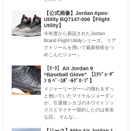
【公式画像】Jordan Apex-
Utility BQ7147-006【Flight
Utility】
今年度から新設されたJordan
Brand Flight Utilityシリーズ。 リア
クトソールを用いて最新技術をつ
めこんだジョー...
【ﾘｰｸ】Air Jordan 9
“Baseball Glove” 【ｴｱｼﾞｮｰﾀﾞ
ﾝ 9 ﾍﾞｰｽﾎﾞｰﾙｸﾞﾛｰﾌﾞ】
メジャーリーガーへの憧れをずっ
と抱いていたマイケルジョーダン
が、引退後シカゴのホワイトソッ
クスとマイナー契約したのは有名
な話。 そんな...
【リーク】Nike Air Jordan 1