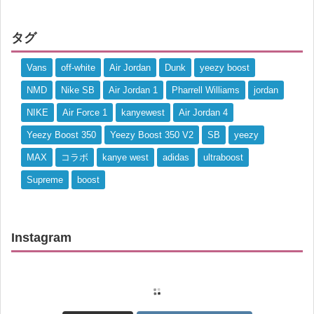
タグ
Vans
off-white
Air Jordan
Dunk
yeezy boost
NMD
Nike SB
Air Jordan 1
Pharrell Williams
jordan
NIKE
Air Force 1
kanyewest
Air Jordan 4
Yeezy Boost 350
Yeezy Boost 350 V2
SB
yeezy
MAX
コラボ
kanye west
adidas
ultraboost
Supreme
boost
Instagram