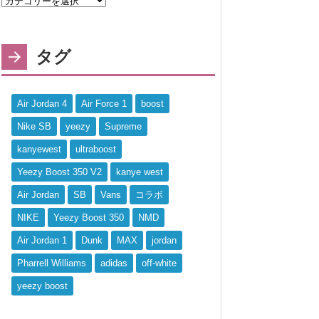
タグ
Air Jordan 4
Air Force 1
boost
Nike SB
yeezy
Supreme
kanyewest
ultraboost
Yeezy Boost 350 V2
kanye west
Air Jordan
SB
Vans
コラボ
NIKE
Yeezy Boost 350
NMD
Air Jordan 1
Dunk
MAX
jordan
Pharrell Williams
adidas
off-white
yeezy boost