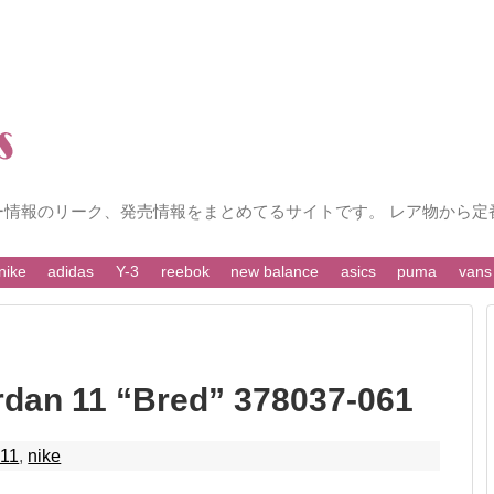
ー情報のリーク、発売情報をまとめてるサイトです。 レア物から定
nike
adidas
Y-3
reebok
new balance
asics
puma
vans
an 11 “Bred” 378037-061
 11
,
nike