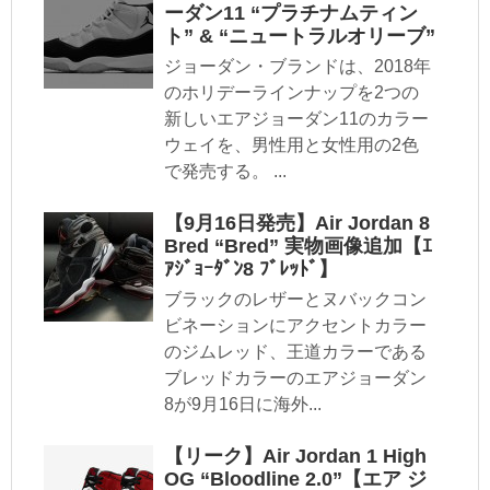
ーダン11 “プラチナムティン
ト” & “ニュートラルオリーブ”
ジョーダン・ブランドは、2018年
のホリデーラインナップを2つの
新しいエアジョーダン11のカラー
ウェイを、男性用と女性用の2色
で発売する。 ...
【9月16日発売】Air Jordan 8
Bred “Bred” 実物画像追加【ｴ
ｱｼﾞｮｰﾀﾞﾝ8 ﾌﾞﾚｯﾄﾞ】
ブラックのレザーとヌバックコン
ビネーションにアクセントカラー
のジムレッド、王道カラーである
ブレッドカラーのエアジョーダン
8が9月16日に海外...
【リーク】Air Jordan 1 High
OG “Bloodline 2.0”【エア ジ