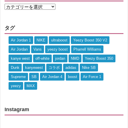
タグ
Air Jordan 1
NIKE
ultraboost
Yeezy Boost 350 V2
Air Jordan
Vans
yeezy boost
Pharrell Williams
kanye west
off-white
jordan
NMD
Yeezy Boost 350
Dunk
kanyewest
コラボ
adidas
Nike SB
Supreme
SB
Air Jordan 4
boost
Air Force 1
yeezy
MAX
Instagram