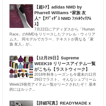
【超ﾚｱ】adidas NMD by
Pharrell Williams “家族 友
人”【ｱﾃﾞｨﾀﾞｽ NMD ﾌｧﾚﾙｳｨﾘｱﾑ
ｽ】
7月22日にアディダスから「Human
Race」のNMDをリリースしたファレル・ウィリア
ムス。 同モデルでカラー、テキストが異なる「家
族 友人」が...
【12月29日】Supreme
WEEK19 リリースアイテム一覧
がこちら【ラストウィーク】
2018年秋冬シーズンも今週末の12月
29日でラスト。 そんなシュプリーム
Week19発売アイテム一覧がリークされたぞ！ 基本
的にはルック...
【詳細写真】READYMADE x