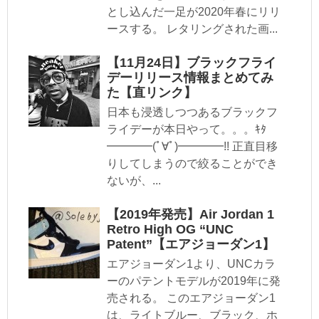
とし込んだ一足が2020年春にリリ
ースする。 レタリングされた画...
【11月24日】ブラックフライ
デーリリース情報まとめてみ
た【直リンク】
日本も浸透しつつあるブラックフ
ライデーが本日やって。。。ｷﾀ
━━━━(ﾟ∀ﾟ)━━━━!! 正直目移
りしてしまうので絞ることができ
ないが、...
【2019年発売】Air Jordan 1
Retro High OG “UNC
Patent”【エアジョーダン1】
エアジョーダン1より、UNCカラ
ーのパテントモデルが2019年に発
売される。 このエアジョーダン1
は、ライトブルー、ブラック、ホ