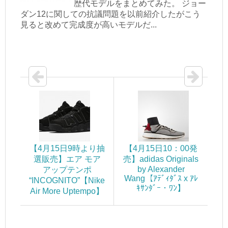
歴代モデルをまとめてみた。 ジョー
ダン12に関しての抗議問題を以前紹介したがこう
見ると改めて完成度が高いモデルだ...
【4月15日9時より抽
【4月15日10：00発
選販売】エア モア
売】adidas Originals
by Alexander
アップテンポ
Wang【ｱﾃﾞｨﾀﾞｽ x ｱﾚ
“INCOGNITO”【Nike
ｷｻﾝﾀﾞｰ・ﾜﾝ】
Air More Uptempo】