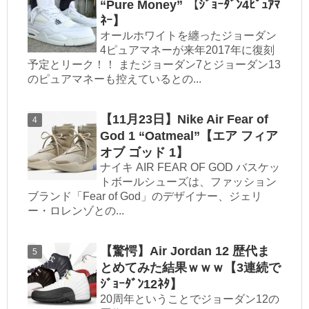
“Pure Money” 【ｼﾞｮｰﾀﾞﾝ4ﾋﾟｭｱﾏ
ﾈｰ】
オールホワイトを纏ったジョーダン
4ピュアマネーが来年2017年に復刻
予定とリーク！！ またジョーダン7とジョーダン13
のピュアマネーも控えているとの...
【11月23日】Nike Air Fear of
God 1 “Oatmeal”【エア フィア
オブ ゴッド 1】
ナイキ AIR FEAR OF GOD バスケッ
トボールシューズは、ファッション
ブランド「Fear of God」のデザイナー、ジェリ
ー・ロレンゾとの...
【驚愕】Air Jordan 12 歴代ま
とめてみた結果ｗｗｗ【3連続で
ｼﾞｮｰﾀﾞﾝ12ﾈﾀ】
20周年ということでジョーダン12の