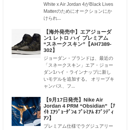
White x Air Jordan 4がBlack Lives
Matterのためにオークションにか
けられ...
【海外発売中】エアジョーダ
ン1 レトロ ハイ プレミアム
“スネークスキン”【AH7389-
302】
ジョーダン・ブランドは、最近の
「スネークスキン」エア・ジョー
ダン1ハイ・ラインナップに新し
いモデルを追加する。 オリーブキ
ャンバス、フ...
【9月17日発売】Nike Air
Jordan 4 PRM “Obsidian”【ﾅ
ｲｷ ｴｱｼﾞｮｰﾀﾞﾝ4 ﾌﾟﾚﾐｱﾑ ｵﾌﾞｼﾃﾞｨ
ｱﾝ】
プレミアム仕様でラグジュアリー