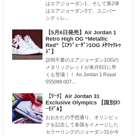
はエアジョーダン1、そして第2弾
はエアジョーダン3で、ユニバー
シティレ...
【5月6日発売】Air Jordan 1
Retro High OG “Metallic
Red”【ｴｱｼﾞｮｰﾀﾞﾝ1OG ﾒﾀﾘｯｸﾚｯ
ﾄﾞ】
説明不要のエアジョーダン1OGの
メタリックレッドが来月6日に早
くも登場！！ Air Jordan 1 Royal
555088-007...
【ﾘｰｸ】Air Jordan 31
Exclusive Olympics 【国別ｶﾗ
ｰﾓﾃﾞﾙ】
おおかたの予想通り、オリンピッ
クを記念して各国をイメージした
カラーリングのジョーダン31が今