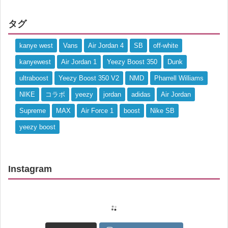
タグ
kanye west
Vans
Air Jordan 4
SB
off-white
kanyewest
Air Jordan 1
Yeezy Boost 350
Dunk
ultraboost
Yeezy Boost 350 V2
NMD
Pharrell Williams
NIKE
コラボ
yeezy
jordan
adidas
Air Jordan
Supreme
MAX
Air Force 1
boost
Nike SB
yeezy boost
Instagram