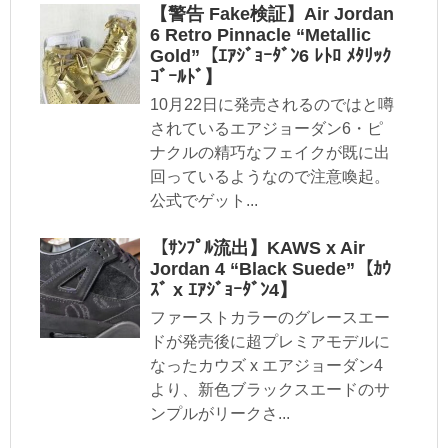
【警告 Fake検証】Air Jordan
6 Retro Pinnacle “Metallic
Gold”【ｴｱｼﾞｮｰﾀﾞﾝ6 ﾚﾄﾛ ﾒﾀﾘｯｸ
ｺﾞｰﾙﾄﾞ】
10月22日に発売されるのではと噂
されているエアジョーダン6・ピ
ナクルの精巧なフェイクが既に出
回っているようなので注意喚起。
公式でゲット...
【ｻﾝﾌﾟﾙ流出】KAWS x Air
Jordan 4 “Black Suede”【ｶｳ
ｽﾞ x ｴｱｼﾞｮｰﾀﾞﾝ4】
ファーストカラーのグレースエー
ドが発売後に超プレミアモデルに
なったカウズ x エアジョーダン4
より、新色ブラックスエードのサ
ンプルがリークさ...