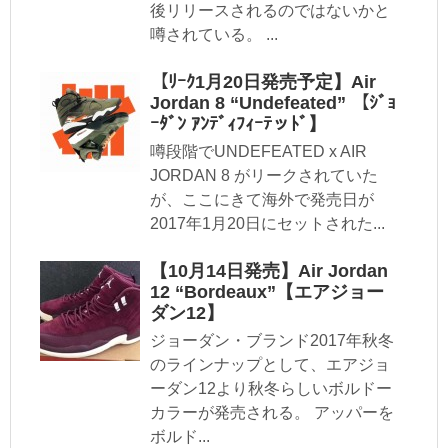
後リリースされるのではないかと
噂されている。 ...
【ﾘｰｸ1月20日発売予定】Air
Jordan 8 “Undefeated” 【ｼﾞｮ
ｰﾀﾞﾝ ｱﾝﾃﾞｨﾌｨｰﾃッﾄﾞ】
噂段階でUNDEFEATED x AIR
JORDAN 8 がリークされていた
が、ここにきて海外で発売日が
2017年1月20日にセットされた...
【10月14日発売】Air Jordan
12 “Bordeaux”【エアジョー
ダン12】
ジョーダン・ブランド2017年秋冬
のラインナップとして、エアジョ
ーダン12より秋冬らしいボルドー
カラーが発売される。 アッパーを
ボルド...