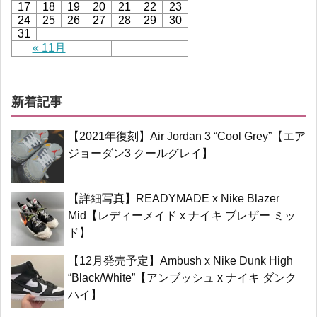
17
18
19
20
21
22
23
24
25
26
27
28
29
30
31
« 11月
新着記事
【2021年復刻】Air Jordan 3 “Cool Grey”【エア
ジョーダン3 クールグレイ】
【詳細写真】READYMADE x Nike Blazer
Mid【レディーメイド x ナイキ ブレザー ミッ
ド】
【12月発売予定】Ambush x Nike Dunk High
“Black/White”【アンブッシュ x ナイキ ダンク
ハイ】