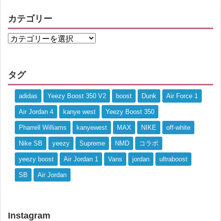
カテゴリー
タグ
adidas
Yeezy Boost 350 V2
boost
Dunk
Air Force 1
Air Jordan 4
kanye west
Yeezy Boost 350
Pharrell Williams
kanyewest
MAX
NIKE
off-white
Nike SB
yeezy
Supreme
NMD
コラボ
yeezy boost
Air Jordan 1
Vans
jordan
ultraboost
SB
Air Jordan
Instagram