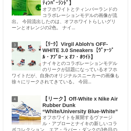
ﾃｨﾝﾊﾞｰﾗﾝﾄﾞ】
オフホワイトとティンバーランドの
コラボレーションモデルの画像が流
出。 今回流出したのは、オフホワイトらしいグリ
ーンとオレンジの2色。 ナイ...
【ﾘｰｸ】Virgil Abloh’s OFF-
WHITE 3.0 Sneakers【ｳﾞｧｰｼﾞ
ﾙ・ｱﾌﾞﾛｰ x ｵﾌ・ﾎﾜｲﾄ】
ナイキとのコラボレーションモデル
のリークが話題になっているオフホ
ワイトだが、自身のオリジナルスニーカーの画像も
徐々にリークされてきている。 今回...
【リーク】Off-White x Nike Air
Rubber Dunk
“White/University Blue-White”
オフホワイトを展開するヴァージ
ル・アブローとナイキの新しいコラ
ボコレクション、エア・ラバー・ダンクの3色目の