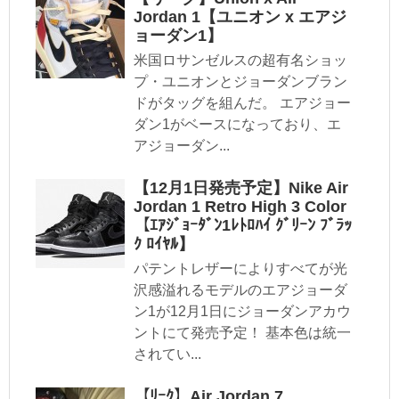
Jordan 1【ユニオン x エアジ
ョーダン1】
米国ロサンゼルスの超有名ショッ
プ・ユニオンとジョーダンブラン
ドがタッグを組んだ。 エアジョー
ダン1がベースになっており、エ
アジョーダン...
【12月1日発売予定】Nike Air
Jordan 1 Retro High 3 Color
【ｴｱｼﾞｮｰﾀﾞﾝ1ﾚﾄﾛﾊｲ ｸﾞﾘｰﾝ ﾌﾞﾗｯ
ｸ ﾛｲﾔﾙ】
パテントレザーによりすべてが光
沢感溢れるモデルのエアジョーダ
ン1が12月1日にジョーダンアカウ
ントにて発売予定！ 基本色は統一
されてい...
【ﾘｰｸ】Air Jordan 7