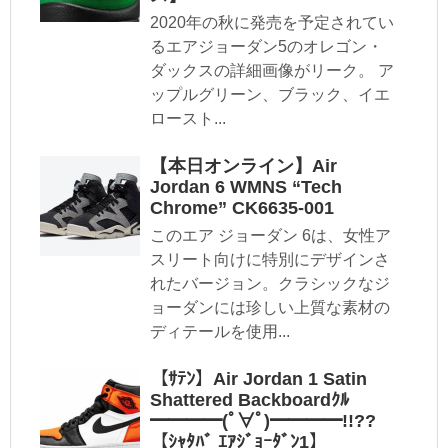
2020年の秋に発売を予定されてい
るエアジョーダン5のオレゴン・
ダックスの詳細画像がリーク。 ア
ップルグリーン、ブラック、イエ
ロースト...
【本日オンライン】Air
Jordan 6 WMNS “Tech
Chrome” CK6635-001
このエア ジョーダン 6は、女性ア
スリート向けに特別にデザインさ
れたバージョン。クラシックなジ
ョーダンには珍しい上質な素材の
ディテールを使用...
【ｻﾃﾝ】Air Jordan 1 Satin
Shattered Backboardｸﾙ
━━━━(ﾟ∀ﾟ)━━━━!!??
【ｼｬﾀﾊﾞ ｴｱｼﾞｮｰﾀﾞﾝ1】