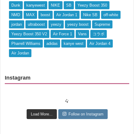
Dunk
kanyewest
NIKE
SB
Yeezy Boost 350
NMD
MAX
boost
Air Jordan 1
Nike SB
off-white
jordan
ultraboost
yeezy
yeezy boost
Supreme
Yeezy Boost 350 V2
Air Force 1
Vans
コラボ
Pharrell Williams
adidas
kanye west
Air Jordan 4
Air Jordan
Instagram
Load More...
Follow on Instagram