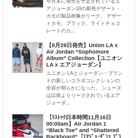
今月末に発売を予定されているエ
アジョーダン10の新色デザート・
カモの製品画像がリーク。 デザー
トカモ、ブラック、ライトチョコ
レートのカ...
【8月29日発売】Union LA x
Air Jordan “Sophomore
Album” Collection【ユニオン
LA x エアジョーダン】
ユニオン LAとジョーダン・ブラン
ドの新しいコラボコレクションの
全容が明らかになった。 シューズ
は以前よりリークされているエア
ジョーダ...
【ﾘｽﾄｯｸ日本時間11月16日
00:00am】Air Jordan 1
“Black Toe” and “Shattered
Backboard”【ｴｱｼﾞｮｰﾀﾞﾝ1 ﾌﾞﾗ