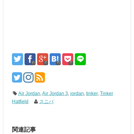
Air Jordan
,
Air Jordan 3
,
jordan
,
tinker
,
Tinker
Hatfield
スニバ
関連記事