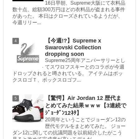
16日早朝、Supreme大阪にて衣料品
数十点、総額300万円ほどの衣料品が盗まれる事件
があった。 本日はクローズされているようだが、
今週リリー...
【今週!?】Supreme x
Swarovski Collection
dropping soon
Supreme25周年アニバーサリーとし
てスワロフスキーとのコラボが今週
ドロップされると噂されている。 アイテムはボッ
クスロゴＴ、ボックスロゴフ...
【驚愕】Air Jordan 12 歴代ま
とめてみた結果ｗｗｗ【3連続で
ｼﾞｮｰﾀﾞﾝ12ﾈﾀ】
20周年ということでジョーダン12の
歴代モデルをまとめてみた。 ジョー
ダン12に関しての抗議問題を以前紹介したがこう