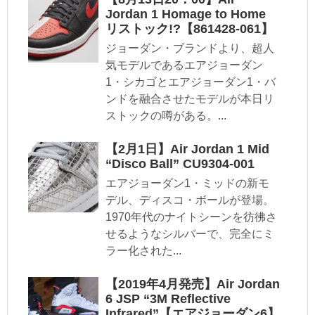
Jordan 1 Homage to Home
リストック!?【861428-061】
ジョーダン・ブランドより、超人
気モデルであるエアジョーダン
1・シカゴとエアジョーダン1・バ
ンドを融合させたモデルが本日リ
ストックの噂がある。...
【2月1日】Air Jordan 1 Mid
“Disco Ball” CU9304-001
エアジョーダン1・ミッドの新モ
デル、ディスコ・ボールが登場。
1970年代のナイトシーンを彷彿さ
せるようなシルバーで、完全にミ
ラー化された...
【2019年4月発売】Air Jordan
6 JSP “3M Reflective
Infrared”【エアジョーダン6】