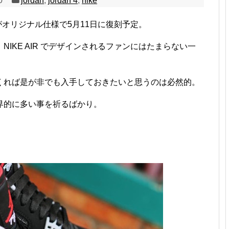
0
jordan
,
jordan 4
,
nike
がオリジナル仕様で5月11日に復刻予定。
IKE AIR でデザインされるファンにはたまらない一
くれば是が非でも入手しておきたいと思うのは必然的。
界的に多い事を祈るばかり。