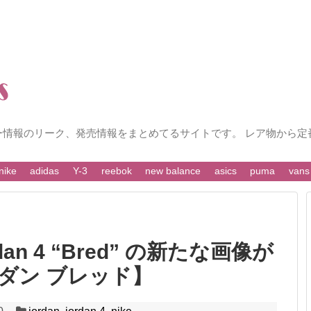
ー情報のリーク、発売情報をまとめてるサイトです。 レア物から定
nike
adidas
Y-3
reebok
new balance
asics
puma
vans
dan 4 “Bred” の新たな画像が
ダン ブレッド】