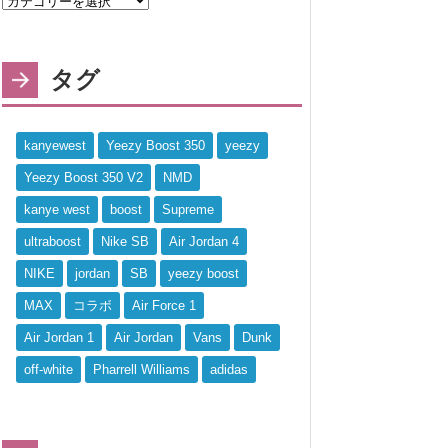
タグ
kanyewest
Yeezy Boost 350
yeezy
Yeezy Boost 350 V2
NMD
kanye west
boost
Supreme
ultraboost
Nike SB
Air Jordan 4
NIKE
jordan
SB
yeezy boost
MAX
コラボ
Air Force 1
Air Jordan 1
Air Jordan
Vans
Dunk
off-white
Pharrell Williams
adidas