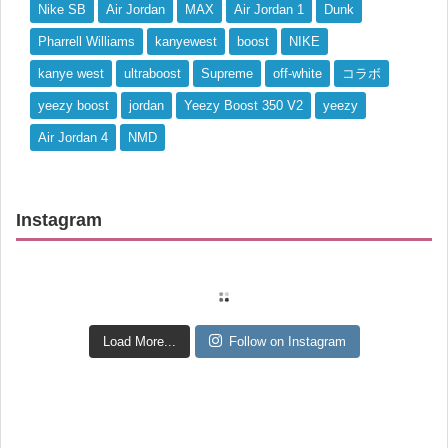
Nike SB
Air Jordan
MAX
Air Jordan 1
Dunk
Pharrell Williams
kanyewest
boost
NIKE
kanye west
ultraboost
Supreme
off-white
コラボ
yeezy boost
jordan
Yeezy Boost 350 V2
yeezy
Air Jordan 4
NMD
Instagram
Load More...
Follow on Instagram