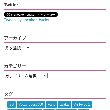
Twitter
Tweets by sneaker_bucks
アーカイブ
カテゴリー
タグ
SB
Yeezy Boost 350
Vans
adidas
Air Force 1