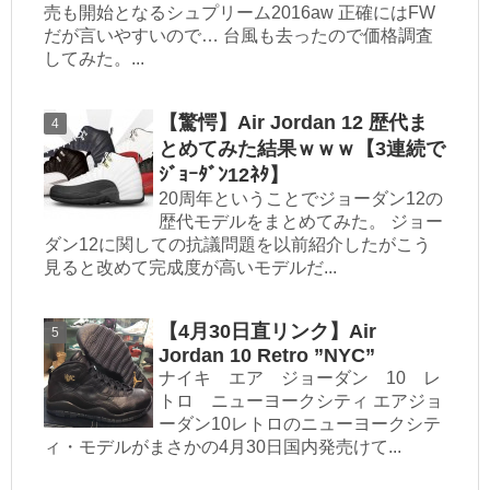
売も開始となるシュプリーム2016aw 正確にはFW
だが言いやすいので… 台風も去ったので価格調査
してみた。...
【驚愕】Air Jordan 12 歴代ま
とめてみた結果ｗｗｗ【3連続で
ｼﾞｮｰﾀﾞﾝ12ﾈﾀ】
20周年ということでジョーダン12の
歴代モデルをまとめてみた。 ジョー
ダン12に関しての抗議問題を以前紹介したがこう
見ると改めて完成度が高いモデルだ...
【4月30日直リンク】Air
Jordan 10 Retro ”NYC”
ナイキ エア ジョーダン 10 レ
トロ ニューヨークシティ エアジョ
ーダン10レトロのニューヨークシテ
ィ・モデルがまさかの4月30日国内発売けて...