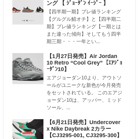
ング 【 ｼﾞｮｰﾀﾞﾝ ｲｰｼﾞｰ 】
【四半期一期】プレ値ランキング
【グルグル鯖オチ】と【四半期二
期】プレ値ランキング【一期とは
また違った傾向】そしてもう四半
期三期・・・一年とい...
【1月27日発売】Air Jordan
10 Retro “Cool Grey”【ｴｱｼﾞｮ
ｰﾀﾞﾝ10】
エアジョーダン10より、アウトソ
ールがユニークな新色が今月発売
をセットされている。 このエアジ
ョーダン10は、アッパー、ミッド
ソール、...
【6月21日発売】Undercover
x Nike Daybreak 2カラー
【CJ3295-001, CJ3295-300】