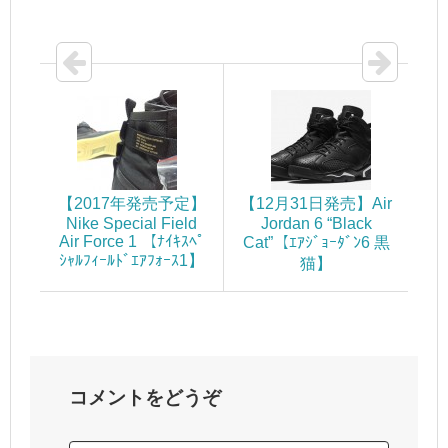
【2017年発売予定】
【12月31日発売】Air
Nike Special Field
Jordan 6 “Black
Air Force 1 【ﾅｲｷｽﾍﾟ
Cat”【ｴｱｼﾞｮｰﾀﾞﾝ6 黒
ｼｬﾙﾌｨｰﾙﾄﾞｴｱﾌｫｰｽ1】
猫】
コメントをどうぞ