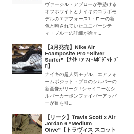
ヴァージル・アブローが手懸ける
オフホワイトとナイキのコラボモ
デルのエアフォース1・ローの新
色と噂されていたユニバーシテ
ィ・ブルーの詳細が徐々...
【3月発売】Nike Air
Foamposite Pro “Silver
Surfer”【ﾅｲｷ ｴｱ ﾌｫｰﾑﾎﾟｼﾞｯﾄ ﾌﾟ
ﾛ】
ナイキの超人気モデル、エアフォ
ームポジット・プロのシルバーの
新画像がリーク!! シャイニーなシ
ルバーカーボンファイバーアッパ
ーが目を引...
【リーク】Travis Scott x Air
Jordan 6 “Medium
Olive”【トラヴィス スコット