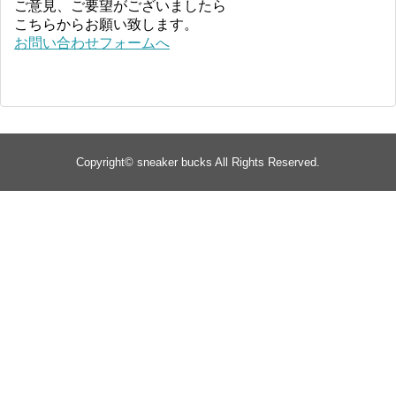
ご意見、ご要望がございましたら
こちらからお願い致します。
お問い合わせフォームへ
Copyright©
sneaker bucks
All Rights Reserved.
TOP
about
yeezy
Supreme
jordan