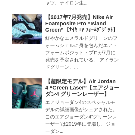
ャツ、ナイロン生...
【2017年7月発売】Nike Air
Foamposite Pro “Island
Green”【ﾅｲｷ ｴｱ ﾌｫｰﾑﾎﾟｼﾞｯﾄ】
鮮やかなエメラルドグリーンのフ
ォームシェルに身を包んだエア・
フォームポジット・プロが7月に
発売を予定されている。 アイラン
ドグリーン、...
【超限定モデル】Air Jordan
4 “Green Laser”【エアジョー
ダン4 グリーンレーザー】
エアジョーダン4のスペシャルモ
デルの詳細画像がシェアされた。
このエアジョーダン4“グリーンレ
ーザー”は2019年に登場し、ジョ
ーダン...