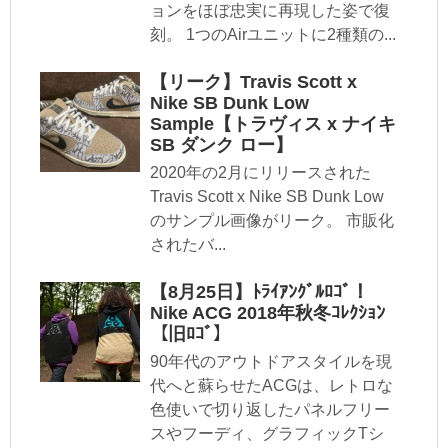
ョンをほぼ忠実に再現した姿で復
刻。 1つのAirユニットに2種類の...
【リーク】Travis Scott x
Nike SB Dunk Low
Sample【トラヴィス x ナイキ
SB ダンク ロー】
2020年の2月にリリースされた
Travis Scott x Nike SB Dunk Low
のサンプル画像がリーク。 市販化
されたバ...
【8月25日】ﾄﾗｲｱﾝｸﾞﾙﾛｺﾞ！
Nike ACG 2018年秋冬ｺﾚｸｼｮﾝ
【旧ﾛｺﾞ】
90年代のアウトドアスタイルを現
代へと蘇らせたACGは、レトロな
色使いで切り返したパネルフリー
スやフーディ、グラフィックTシ