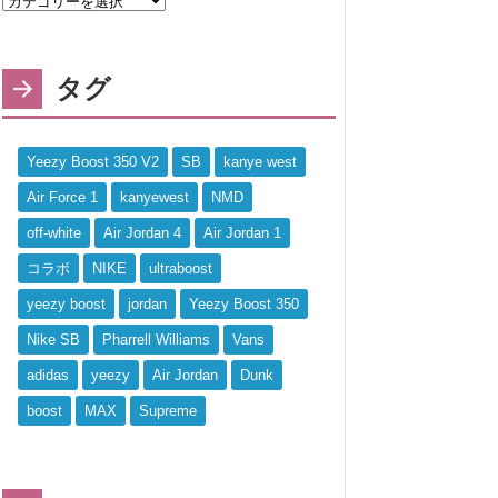
タグ
Yeezy Boost 350 V2
SB
kanye west
Air Force 1
kanyewest
NMD
off-white
Air Jordan 4
Air Jordan 1
コラボ
NIKE
ultraboost
yeezy boost
jordan
Yeezy Boost 350
Nike SB
Pharrell Williams
Vans
adidas
yeezy
Air Jordan
Dunk
boost
MAX
Supreme