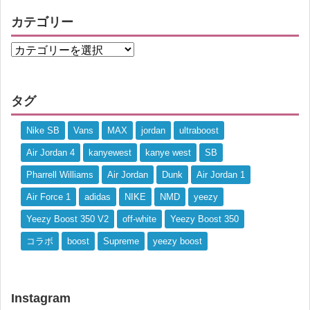
カテゴリー
タグ
Nike SB
Vans
MAX
jordan
ultraboost
Air Jordan 4
kanyewest
kanye west
SB
Pharrell Williams
Air Jordan
Dunk
Air Jordan 1
Air Force 1
adidas
NIKE
NMD
yeezy
Yeezy Boost 350 V2
off-white
Yeezy Boost 350
コラボ
boost
Supreme
yeezy boost
Instagram