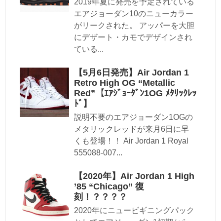
2019年夏に発売を予定されている
エアジョーダン10のニューカラー
がリークされた。 アッパーを大胆
にデザート・カモでデザインされ
ている...
【5月6日発売】Air Jordan 1
Retro High OG “Metallic
Red”【ｴｱｼﾞｮｰﾀﾞﾝ1OG ﾒﾀﾘｯｸﾚｯ
ﾄﾞ】
説明不要のエアジョーダン1OGの
メタリックレッドが来月6日に早
くも登場！！ Air Jordan 1 Royal
555088-007...
【2020年】Air Jordan 1 High
’85 “Chicago” 復
刻！？？？？
2020年にニュービギニングパック