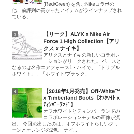
(Red/Green) を含むNikeコラボの
他、前評判の高かったアイテムがラインナップされ
ている。 ...
【リーク】ALYX x Nike Air
Force 1 High Collection【アリ
クス x ナイキ】
アリクスとナイキの新しいコラボレ
ーションがリークされた。 ベースと
なるのは名作エアフォース1・ハイで、「トリプル
ホワイト」、「ホワイト/ブラック...
【2018年1月発売】Off-White™
x Timberland Boots【ｵﾌﾎﾜｲﾄ x
ﾃｨﾝﾊﾞｰﾗﾝﾄﾞ】
オフホワイトとティンバーランドの
コラボレーションモデルの画像が流
出。 今回流出したのは、オフホワイトらしいグリ
ーンとオレンジの2色。 ナイ...