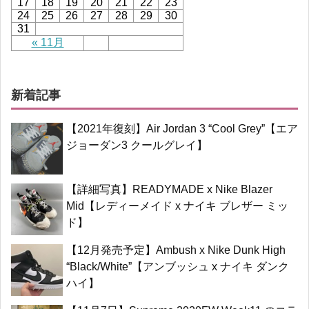
17
18
19
20
21
22
23
24
25
26
27
28
29
30
31
« 11月
新着記事
【2021年復刻】Air Jordan 3 “Cool Grey”【エア
ジョーダン3 クールグレイ】
【詳細写真】READYMADE x Nike Blazer
Mid【レディーメイド x ナイキ ブレザー ミッ
ド】
【12月発売予定】Ambush x Nike Dunk High
“Black/White”【アンブッシュ x ナイキ ダンク
ハイ】