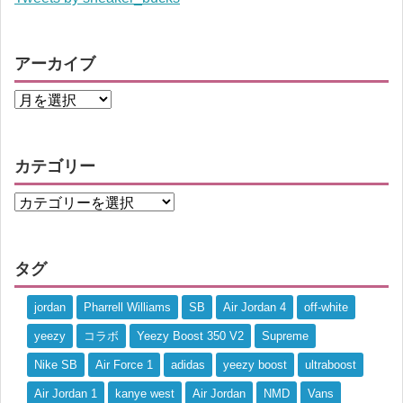
アーカイブ
カテゴリー
タグ
jordan
Pharrell Williams
SB
Air Jordan 4
off-white
yeezy
コラボ
Yeezy Boost 350 V2
Supreme
Nike SB
Air Force 1
adidas
yeezy boost
ultraboost
Air Jordan 1
kanye west
Air Jordan
NMD
Vans