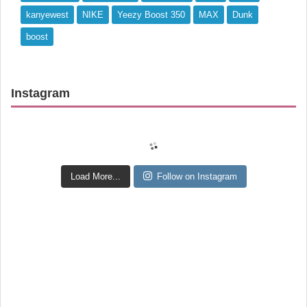
kanyewest
NIKE
Yeezy Boost 350
MAX
Dunk
boost
Instagram
Load More...
Follow on Instagram