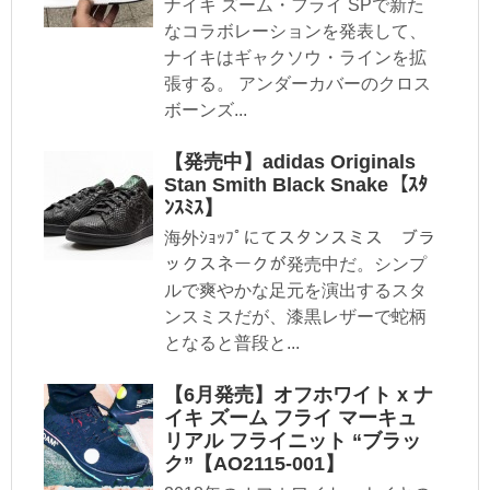
ナイキ ズーム・フライ SPで新た
なコラボレーションを発表して、
ナイキはギャクソウ・ラインを拡
張する。 アンダーカバーのクロス
ボーンズ...
【発売中】adidas Originals
Stan Smith Black Snake【ｽﾀ
ﾝｽﾐｽ】
海外ｼｮｯﾌﾟにてスタンスミス ブラ
ックスネークが発売中だ。シンプ
ルで爽やかな足元を演出するスタ
ンスミスだが、漆黒レザーで蛇柄
となると普段と...
【6月発売】オフホワイト x ナ
イキ ズーム フライ マーキュ
リアル フライニット “ブラッ
ク”【AO2115-001】