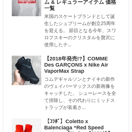
ム & レギュラーアイテム 価格
一覧
米国のスケートブランドとして誕
生したシュプリームが創立25周年
を迎える。 節目となる今年、スワ
ロフスキーのクリスタルを贅沢に
使用したテ...
【2018年発売!?】COMME
Des GARÇONS x Nike Air
VaporMax Strap
コムデギャルソンとナイキの新作
のヴェイパーマックスの新画像を
キャッチした。 シューレースを全
て排除し、その代わりにミッドス
トラップが装着さ...
【ｺﾗﾎﾞ】Coletto x
Balenciaga “Red Speed