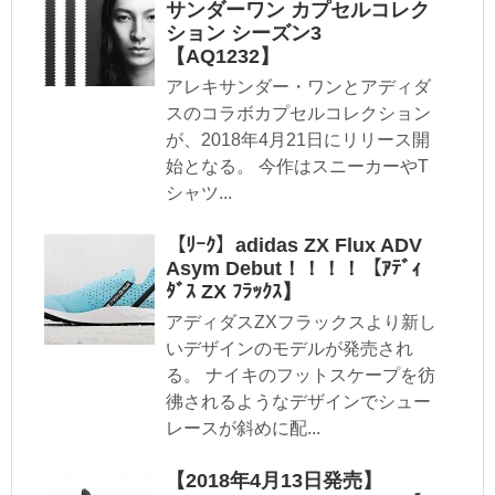
サンダーワン カプセルコレク
ション シーズン3
【AQ1232】
アレキサンダー・ワンとアディダ
スのコラボカプセルコレクション
が、2018年4月21日にリリース開
始となる。 今作はスニーカーやT
シャツ...
【ﾘｰｸ】adidas ZX Flux ADV
Asym Debut！！！！【ｱﾃﾞｨ
ﾀﾞｽ ZX ﾌﾗｯｸｽ】
アディダスZXフラックスより新し
いデザインのモデルが発売され
る。 ナイキのフットスケープを彷
彿されるようなデザインでシュー
レースが斜めに配...
【2018年4月13日発売】