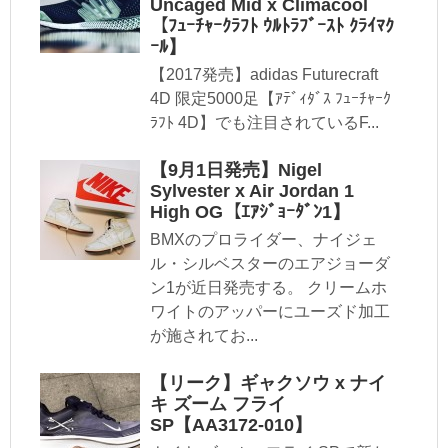
Uncaged Mid x Climacool
【ﾌｭｰﾁｬｰｸﾗﾌﾄ ｳﾙﾄﾗﾌﾞｰｽﾄ ｸﾗｲﾏｸ
ｰﾙ】
【2017発売】adidas Futurecraft
4D 限定5000足【ｱﾃﾞｨﾀﾞｽ ﾌｭｰﾁｬｰｸ
ﾗﾌﾄ 4D】でも注目されているF...
【9月1日発売】Nigel
Sylvester x Air Jordan 1
High OG【ｴｱｼﾞｮｰﾀﾞﾝ1】
BMXのプロライダー、ナイジェ
ル・シルベスターのエアジョーダ
ン1が近日発売する。 クリームホ
ワイトのアッパーにユーズド加工
が施されてお...
【リーク】ギャクソウ x ナイ
キ ズーム フライ
SP【AA3172-010】