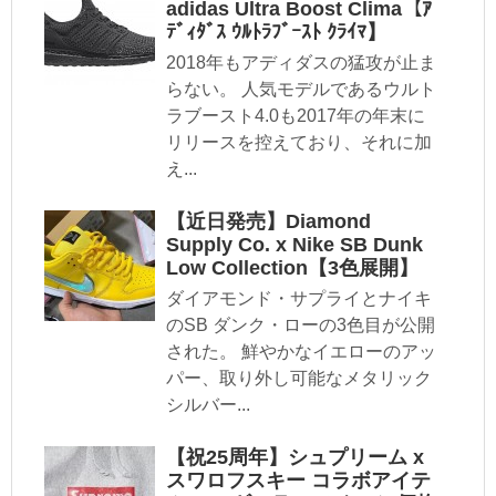
adidas Ultra Boost Clima【ｱ
ﾃﾞｨﾀﾞｽ ｳﾙﾄﾗﾌﾞｰｽﾄ ｸﾗｲﾏ】
2018年もアディダスの猛攻が止ま
らない。 人気モデルであるウルト
ラブースト4.0も2017年の年末に
リリースを控えており、それに加
え...
【近日発売】Diamond
Supply Co. x Nike SB Dunk
Low Collection【3色展開】
ダイアモンド・サプライとナイキ
のSB ダンク・ローの3色目が公開
された。 鮮やかなイエローのアッ
パー、取り外し可能なメタリック
シルバー...
【祝25周年】シュプリーム x
スワロフスキー コラボアイテ