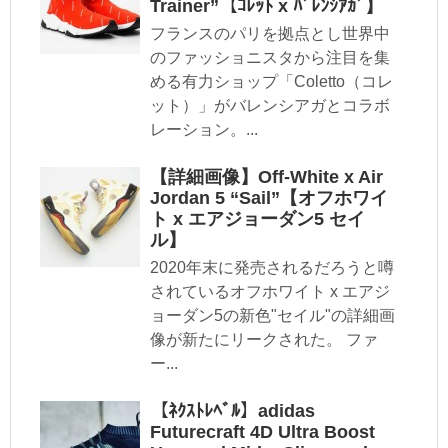
Trainer”【ｺﾚｯﾄ x ﾊﾞﾚﾝｼｱｶﾞ】
フランスのパリを拠点とし世界中
のファッショニスタから注目を集
める有力ショップ「Coletto（コレ
ット）」がバレンシアガとコラボ
レーション。...
【詳細画像】Off-White x Air
Jordan 5 “Sail”【オフホワイ
ト x エアジョーダン5 セイ
ル】
2020年末に発売されるだろうと噂
されているオフホワイト x エアジ
ョーダン5の新色"セイル"の詳細画
像が新たにリークされた。 ファ
ー...
【ﾈｸｽﾄﾚﾍﾞﾙ】adidas
Futurecraft 4D Ultra Boost