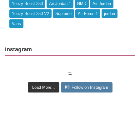
Yeezy Boost 350
Air Jordan 1
NMD
Air Jordan
Yeezy Boost 350 V2
Supreme
Air Force 1
jordan
Vans
Instagram
Load More...
Follow on Instagram