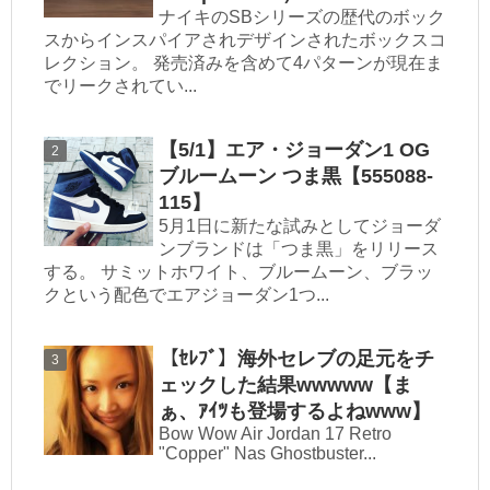
ナイキのSBシリーズの歴代のボック
スからインスパイアされデザインされたボックスコ
レクション。 発売済みを含めて4パターンが現在ま
でリークされてい...
【5/1】エア・ジョーダン1 OG
ブルームーン つま黒【555088-
115】
5月1日に新たな試みとしてジョーダ
ンブランドは「つま黒」をリリース
する。 サミットホワイト、ブルームーン、ブラッ
クという配色でエアジョーダン1つ...
【ｾﾚﾌﾞ】海外セレブの足元をチ
ェックした結果wwwww【ま
ぁ、ｱｲﾂも登場するよねwww】
Bow Wow Air Jordan 17 Retro
"Copper" Nas Ghostbuster...