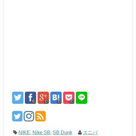
NIKE
,
Nike SB
,
SB Dunk
スニバ