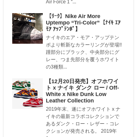
Air Force 1 “...
【ﾘｰｸ】Nike Air More
Uptempo “Tri-Color”【ﾅｲｷ ｴｱ
ﾓｱ ｱｯﾌﾟﾃﾝﾎﾟ】
ナイキのエア・モア・アップテン
ポより斬新なカラーリングが登場!!
踵部分にブラック、中央部分にグ
レー、つま先部分を覆うホワイト
の3種類...
【12月20日発売】オフホワイ
ト x ナイキ ダンク ロー / Off-
White x Nike Dunk Low
Leather Collection
2019年末、遂にオフホワイト x ナ
イキの最新コラボコレクションで
あるダンク・ロー・レザー・コレ
クションが発売される。 2019年