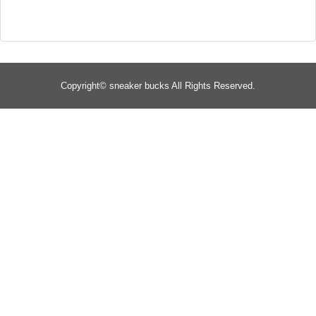
Copyright©
sneaker bucks
All Rights Reserved.
TOP
about
yeezy
Supreme
jordan
jordan 1