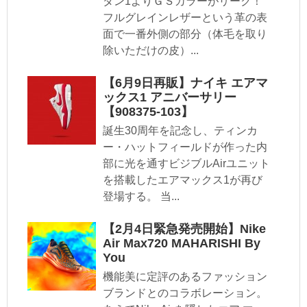
ダン1よりＧＳカラーがリーク！
フルグレインレザーという革の表
面で一番外側の部分（体毛を取り
除いただけの皮）...
【6月9日再販】ナイキ エアマ
ックス1 アニバーサリー
【908375-103】
誕生30周年を記念し、ティンカ
ー・ハットフィールドが作った内
部に光を通すビジブルAirユニット
を搭載したエアマックス1が再び
登場する。 当...
【2月4日緊急発売開始】Nike
Air Max720 MAHARISHI By
You
機能美に定評のあるファッション
ブランドとのコラボレーション。