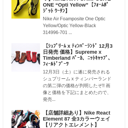
ONE “Opti Yellow”【ﾌｫｰﾑﾎﾟ
ｼﾞｯﾄ ｳｰﾀﾝ】
Nike Air Foamposite One Optic
Yellow/Optic Yellow-Black
314996-701 ...
【ｼｭﾌﾟﾘｰﾑ x ﾃｨﾝﾊﾞｰﾗﾝﾄﾞ 12月3
日発売 価格】Supreme x
Timberland ﾊﾟｰｶ、ﾆｯﾄｷｬｯﾌﾟ、
ﾌｨｰﾙﾄﾞﾌﾞｰﾂ
12月3日（土）に遂に発売される
シュプリーム x ティンバーランド
の第二弾の価格が判明したぞ!! 画
像と価格を下記にまとめたので、
発売...
【店舗詳細あり】Nike React
Element 87 全3カラーウェイ
【リアクトエレメント】