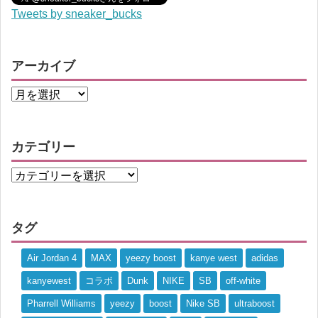
Tweets by sneaker_bucks
アーカイブ
カテゴリー
タグ
Air Jordan 4
MAX
yeezy boost
kanye west
adidas
kanyewest
コラボ
Dunk
NIKE
SB
off-white
Pharrell Williams
yeezy
boost
Nike SB
ultraboost