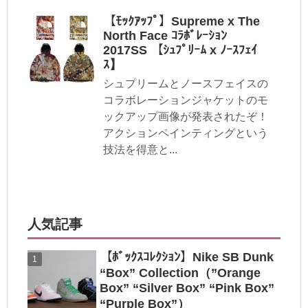
【ﾓｯｸｱｯﾌﾟ】Supreme x The
North Face ｺﾗﾎﾞﾚｰｼｮﾝ
2017SS 【ｼｭﾌﾟﾘｰﾑ x ﾉｰｽﾌｪｲ
ｽ】
シュプリームとノースフェイスの
コラボレーションジャケットのモ
ックアップ画像が発表されたぞ！
アクションペインティングという
技法を得意と...
人気記事
【ﾎﾞｯｸｽｺﾚｸｼｮﾝ】Nike SB Dunk
“Box” Collection（”Orange
Box” “Silver Box” “Pink Box”
“Purple Box”）