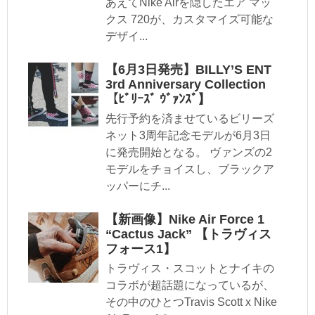
あえてNike Airを隠したエア マッ
クス 720が、カスタマイズ可能な
デザイ...
【6月3日発売】BILLY’S ENT
3rd Anniversary Collection
【ﾋﾞﾘｰｽﾞ ｳﾞｧﾝｽﾞ】
先行予約を済ませているビリーズ
ネット3周年記念モデルが6月3日
に発売開始となる。 ヴァンズの2
モデルをチョイスし、ブラックア
ッパーにチ...
【新画像】Nike Air Force 1
“Cactus Jack” 【トラヴィス
フォース1】
トラヴィス・スコットとナイキの
コラボが超話題になっているが、
その中のひとつTravis Scott x Nike