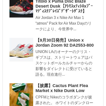
Titolo x Puma Disc Blaze
Desert Dusk【ｱﾄﾓｽxﾃｨﾄﾛxﾌﾟｰ
ﾏﾃﾞｨｽｸﾌﾞﾚｲｽﾞﾃﾞｻﾞｰﾄﾀﾞｽｸ】
Air Jordan 3 x Nike Air Max 1
“atmos” Pack for Air Max Dayのリ
ークにより、今世界中...
【9月30日発売】Union x
Jordan Zoom 92 DA2553-800
UNION LAのオーナーのクリス・
ギブスは、ストリートウェアはバ
スケットボールカルチャーからの
影響をダイレクトに受けていると
語る。現在進行...
【披露】Cactus Plant Flea
Market x Nike Dunk Low
CPFMとNikeのコラボダンクが披
露された。 ホワイトのダンクロー