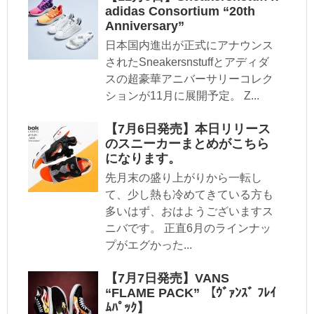
adidas Consortium “20th
Anniversary”
日本国内進出が正式にアナウンス
されたSneakersnstuffとアディダ
スの超豪華アニバーサリーコレク
ションが11月に展開予定。 Z...
【7月6日発売】本日リリース
のスニーカーまとめがこちら
になります。
先月末の盛り上がりから一転し
て、少し熱も冷めてきている方も
多いはず、おはようございますス
ニバです。 正直6月のラインナッ
プがエグかった...
【7月7日発売】VANS
“FLAME PACK” 【ｳﾞｧﾝｽﾞ ﾌﾚｲ
ﾑﾊﾟｯｸ】