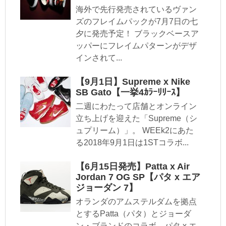
海外で先行発売されているヴァン
ズのフレイムパックが7月7日の七
夕に発売予定！ ブラックベースア
ッパーにフレイムパターンがデザ
インされて...
【9月1日】Supreme x Nike
SB Gato【一挙4ｶﾗｰﾘﾘｰｽ】
二週にわたって店舗とオンライン
立ち上げを迎えた「Supreme（シ
ュプリーム）」。 WEEk2にあた
る2018年9月1日は1STコラボ...
【6月15日発売】Patta x Air
Jordan 7 OG SP【パタ x エア
ジョーダン 7】
オランダのアムステルダムを拠点
とするPatta（パタ）とジョーダ
ン・ブランドのコラボ、パタ x エ