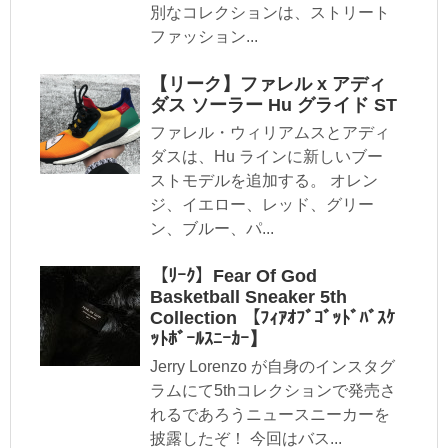
別なコレクションは、ストリート
ファッション...
【リーク】ファレル x アディ
ダス ソーラー Hu グライド ST
ファレル・ウィリアムスとアディ
ダスは、Hu ラインに新しいブー
ストモデルを追加する。 オレン
ジ、イエロー、レッド、グリー
ン、ブルー、パ...
【ﾘｰｸ】Fear Of God
Basketball Sneaker 5th
Collection 【ﾌｨｱｵﾌﾞｺﾞｯﾄﾞﾊﾞｽｹ
ｯﾄﾎﾞｰﾙｽﾆｰｶｰ】
Jerry Lorenzo が自身のインスタグ
ラムにて5thコレクションで発売さ
れるであろうニュースニーカーを
披露したぞ！ 今回はバス...