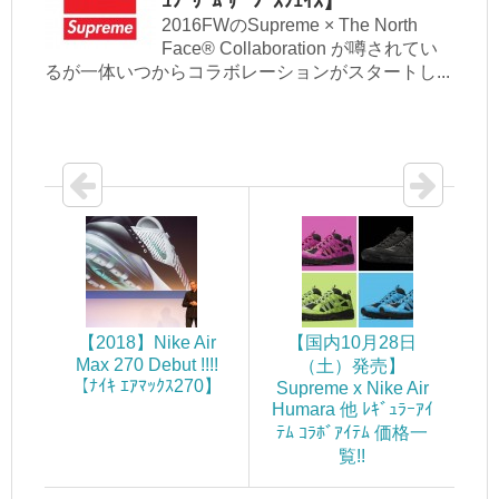
ｭﾌﾟﾘｰﾑ ｻﾞ ﾉｰｽﾌｪｲｽ】
2016FWのSupreme × The North
Face® Collaboration が噂されてい
るが一体いつからコラボレーションがスタートし...
【2018】Nike Air
【国内10月28日
Max 270 Debut !!!!
（土）発売】
【ﾅｲｷ ｴｱﾏｯｸｽ270】
Supreme x Nike Air
Humara 他 ﾚｷﾞｭﾗｰｱｲ
ﾃﾑ ｺﾗﾎﾞｱｲﾃﾑ 価格一
覧!!