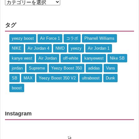
タグ
yeezy boost
Air Force 1
コラボ
Pharrell Williams
NIKE
Air Jordan 4
NMD
yeezy
Air Jordan 1
kanye west
Air Jordan
off-white
kanyewest
Nike SB
jordan
Supreme
Yeezy Boost 350
adidas
Vans
SB
MAX
Yeezy Boost 350 V2
ultraboost
Dunk
boost
Instagram