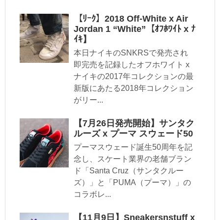
【ﾘｰｸ】2018 Off-White x Air
Jordan 1 “White”【ｵﾌﾎﾜｲﾄ x ﾅ
ｲｷ】
本日ナイキのSNKRSで発売され
即完売を記録したオフホワイト x
ナイキの2017年コレクションの最
新版にあたる2018年コレクション
がリー...
【7月26日発売開始】サンタク
ルーズ x プーマ スウェード50
プーマスウェード誕生50周年を記
念し、スケート業界の老舗ブラン
ド「Santa Cruz（サンタクルー
ズ）」と「PUMA（プーマ）」の
コラボレ...
【11月9日】Sneakersnstuff x