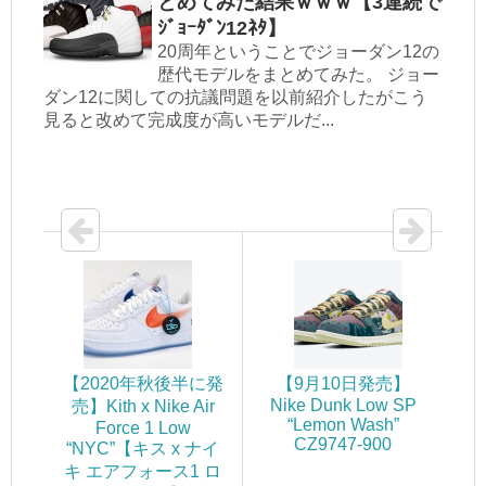
とめてみた結果ｗｗｗ【3連続で
ｼﾞｮｰﾀﾞﾝ12ﾈﾀ】
20周年ということでジョーダン12の
歴代モデルをまとめてみた。 ジョー
ダン12に関しての抗議問題を以前紹介したがこう
見ると改めて完成度が高いモデルだ...
【2020年秋後半に発
【9月10日発売】
Nike Dunk Low SP
売】Kith x Nike Air
“Lemon Wash”
Force 1 Low
CZ9747-900
“NYC”【キス x ナイ
キ エアフォース1 ロ