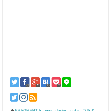
FRAGMENT
,
fragment design
,
jordan
,
コラボ