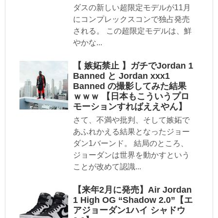
ダスの新しい超限定モデルが11月
にコンプレックスコンで独占発売
される。 この超限定モデルは、鮮
やかな...
【 嫉妬禁止 】ガチでJordan 1
Banned と Jordan xxx1
Banned の撮影してみた結果
ｗｗｗ 【日本もこういうプロ
モーションすればええやん】
さて、不満や批判、そして嫉妬で
あふれかえる結果となったジョー
ダン1バーンド。 結局のところ、
ジョーダンは世界を動かすという
ことが改めて認識...
【来年2月に発売】Air Jordan
1 High OG “Shadow 2.0”【エ
アジョーダン1ハイ シャドウ