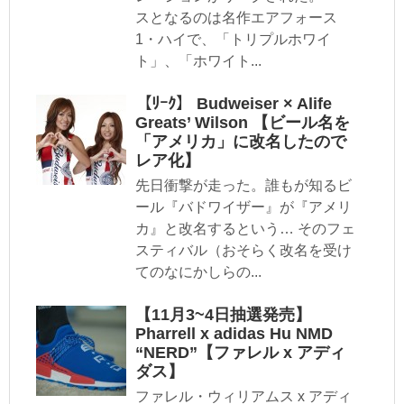
スとなるのは名作エアフォース
1・ハイで、「トリプルホワイ
ト」、「ホワイト...
【ﾘｰｸ】 Budweiser × Alife
Greats’ Wilson 【ビール名を
「アメリカ」に改名したので
レア化】
先日衝撃が走った。誰もが知るビ
ール『バドワイザー』が『アメリ
カ』と改名するという… そのフェ
スティバル（おそらく改名を受け
てのなにかしらの...
【11月3~4日抽選発売】
Pharrell x adidas Hu NMD
“NERD”【ファレル x アディ
ダス】
ファレル・ウィリアムス x アディ