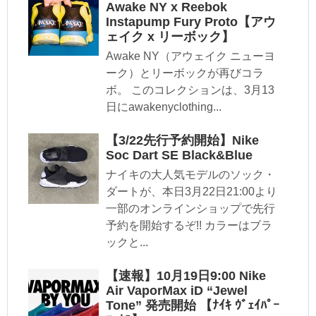
Awake NY x Reebok
Instapump Fury Proto【アウ
ェイク x リーボック】
Awake NY（アウェイク ニューヨ
ーク）とリーボックが再びコラ
ボ。 このコレクションは、3月13
日にawakenyclothing...
【3/22先行予約開始】Nike
Soc Dart SE Black&Blue
ナイキの大人気モデルのソック・
ダートが、本日3月22日21:00より
一部のオンラインショップで先行
予約を開始するぞ!! カラーはブラ
ックと...
【速報】10月19日9:00 Nike
Air VaporMax iD “Jewel
Tone” 発売開始 【ﾅｲｷ ｳﾞｪｲﾊﾟｰ