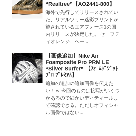
“Realtree”【AO2441-800】
海外で先行してリリースされてい
た、リアルツリー迷彩プリントが
施されているエアフォース1の国
内リリースが決定した。 セーフテ
ィオレンジ、ベー...
【画像追加】Nike Air
Foamposite Pro PRM LE
“Silver Surfer” 【ﾌｫｰﾑﾎﾟｼﾞｯﾄ
ﾌﾟﾛ ﾌﾟﾚﾐｱﾑ】
追加の追加の追加画像を伝えた
い！ｗ 今回のものは接写がいくつ
かあるので細かいディティールま
で確認できる。ただしオフィシャ
ル画像ではない...