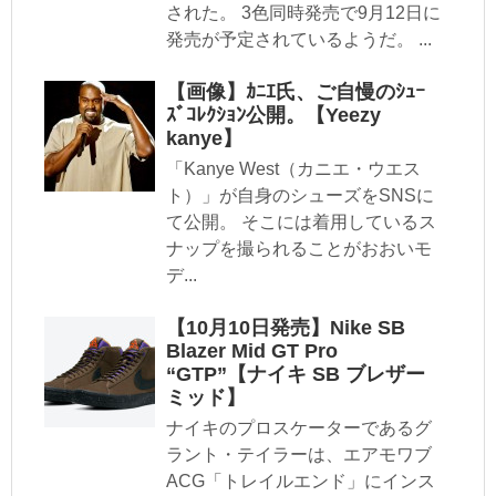
された。 3色同時発売で9月12日に
発売が予定されているようだ。 ...
【画像】ｶﾆｴ氏、ご自慢のｼｭｰ
ｽﾞｺﾚｸｼｮﾝ公開。【Yeezy
kanye】
「Kanye West（カニエ・ウエス
ト）」が自身のシューズをSNSに
て公開。 そこには着用しているス
ナップを撮られることがおおいモ
デ...
【10月10日発売】Nike SB
Blazer Mid GT Pro
“GTP”【ナイキ SB ブレザー
ミッド】
ナイキのプロスケーターであるグ
ラント・テイラーは、エアモワブ
ACG「トレイルエンド」にインス