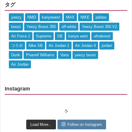
タグ
yeezy
NMD
kanyewest
MAX
NIKE
adidas
boost
Yeezy Boost 350
off-white
Yeezy Boost 350 V2
Air Force 1
Supreme
SB
kanye west
ultraboost
コラボ
Nike SB
Air Jordan 1
Air Jordan 4
jordan
Dunk
Pharrell Williams
Vans
yeezy boost
Air Jordan
Instagram
Load More...
Follow on Instagram