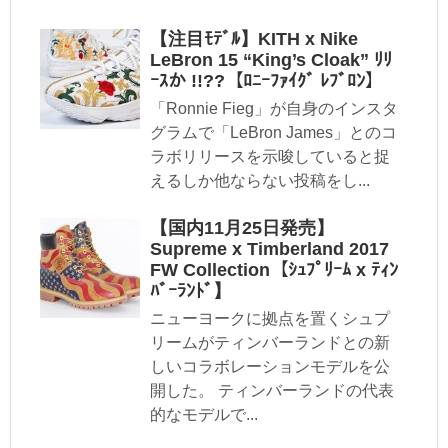
【注目ﾓﾃﾞﾙ】KITH x Nike
LeBron 15 “King’s Cloak” ﾘﾘ
ｰｽか !!??【ﾛﾆｰﾌｧｲｸﾞ ﾚﾌﾞﾛﾝ】
「Ronnie Fieg」が自身のインスタ
グラムで「LeBron James」とのコ
ラボリリースを示唆していると捉
えるしか他ならない投稿をし...
【国内11月25日発売】
Supreme x Timberland 2017
FW Collection【ｼｭﾌﾟﾘｰﾑ x ﾃｨﾝ
ﾊﾞｰﾗﾝﾄﾞ】
ニューヨークに拠点を置くシュプ
リームがティンバーランドとの新
しいコラボレーションモデルを公
開した。 ティンバーランドの代表
的なモデルで...