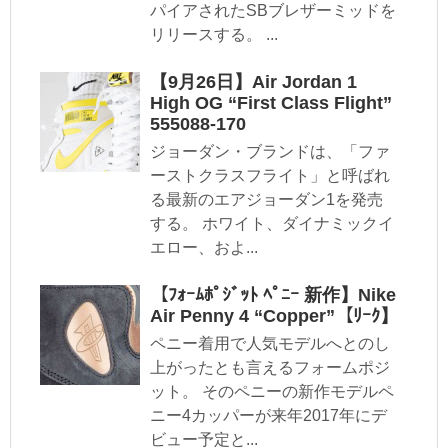
パイアされたSBブレザーミッドを
リリースする。 ...
【9月26日】Air Jordan 1
High OG “First Class Flight”
555088-170
ジョーダン・ブランドは、「ファ
ーストクラスフライト」と呼ばれ
る最新のエアジョーダン1を発売
する。 ホワイト、ダイナミックイ
エロー、およ...
【ﾌｫｰﾑﾎﾟｼﾞｯﾄ ﾍﾟﾆｰ 新作】Nike
Air Penny 4 “Copper”【ﾘｰｸ】
ペニー着用で人気モデルへとのし
上がったとも言えるフォームポジ
ット。 そのペニーの新作モデルペ
ニー4カッパーが来年2017年にデ
ビュー予定と...