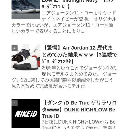
ｮｰﾀﾞﾝ11 ﾛｰ】
エアジョーダン11・ローよりミッド
ナイトネイビーが登場。 オリジナル
カラーではないが、エアジョーダン11・ローを新
しいカラーで表現することにより...
【驚愕】Air Jordan 12 歴代ま
とめてみた結果ｗｗｗ【3連続で
ｼﾞｮｰﾀﾞﾝ12ﾈﾀ】
20周年ということでジョーダン12の
歴代モデルをまとめてみた。 ジョー
ダン12に関しての抗議問題を以前紹介したがこう
見ると改めて完成度が高いモデルだ...
【ダンク iD Be True ゲリラワロ
タwww】DUNK HIGH/LOW Be
True iD
7日夜にDUNK HIGHとLOWから Be
True iDというモデルで新たに登場！