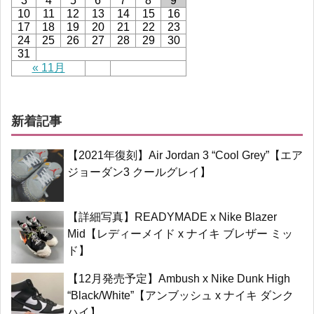
3
4
5
6
7
8
9
10
11
12
13
14
15
16
17
18
19
20
21
22
23
24
25
26
27
28
29
30
31
« 11月
新着記事
【2021年復刻】Air Jordan 3 “Cool Grey”【エア
ジョーダン3 クールグレイ】
【詳細写真】READYMADE x Nike Blazer
Mid【レディーメイド x ナイキ ブレザー ミッ
ド】
【12月発売予定】Ambush x Nike Dunk High
“Black/White”【アンブッシュ x ナイキ ダンク
ハイ】