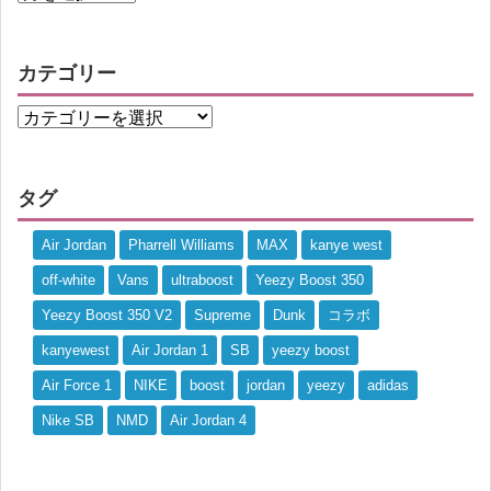
カテゴリー
タグ
Air Jordan
Pharrell Williams
MAX
kanye west
off-white
Vans
ultraboost
Yeezy Boost 350
Yeezy Boost 350 V2
Supreme
Dunk
コラボ
kanyewest
Air Jordan 1
SB
yeezy boost
Air Force 1
NIKE
boost
jordan
yeezy
adidas
Nike SB
NMD
Air Jordan 4