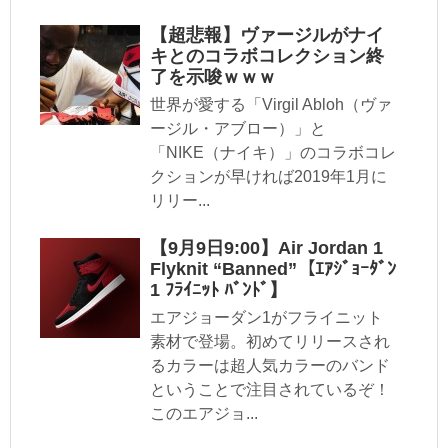
【超悲報】ヴァージルがナイ
キとのコラボコレクション終
了を示唆ｗｗｗ
世界が愛する「Virgil Abloh（ヴァ
ージル・アブロー）」と
「NIKE（ナイキ）」のコラボコレ
クションが早ければ2019年1月に
リリー...
【9月9日9:00】Air Jordan 1
Flyknit “Banned”【ｴｱｼﾞｮｰﾀﾞﾝ
1 ﾌﾗｲﾆｯﾄ ﾊﾞﾝﾄﾞ】
エアジョーダン1がフライニット
素材で登場。初めてリリースされ
るカラーは超人気カラーのバンド
ということで注目されているぞ！
このエアジョ...