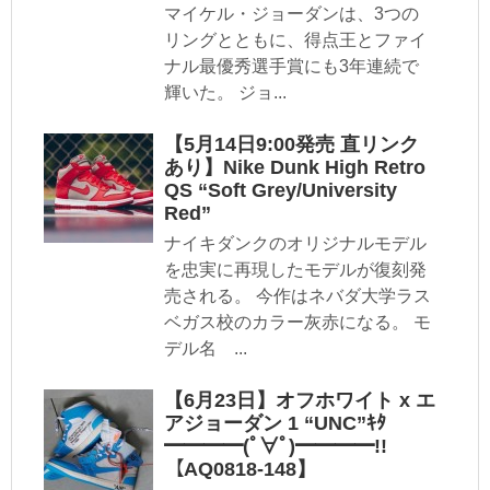
マイケル・ジョーダンは、3つの
リングとともに、得点王とファイ
ナル最優秀選手賞にも3年連続で
輝いた。 ジョ...
【5月14日9:00発売 直リンク
あり】Nike Dunk High Retro
QS “Soft Grey/University
Red”
ナイキダンクのオリジナルモデル
を忠実に再現したモデルが復刻発
売される。 今作はネバダ大学ラス
ベガス校のカラー灰赤になる。 モ
デル名 ...
【6月23日】オフホワイト x エ
アジョーダン 1 “UNC”ｷﾀ
━━━━(ﾟ∀ﾟ)━━━━!!
【AQ0818-148】