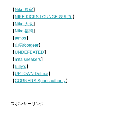
【
Nike 原宿
】
【
NIKE KICKS LOUNGE 表参道
】
【
Nike 大阪
】
【
Nike 福岡
】
【
atmos
】
【
山男footgear
】
【
UNDEFEATED
】
【
mita sneakers
】
【
Billy’s
】
【
UPTOWN Deluxe
】
【
CORNERS Sportsauthority
】
スポンサーリンク