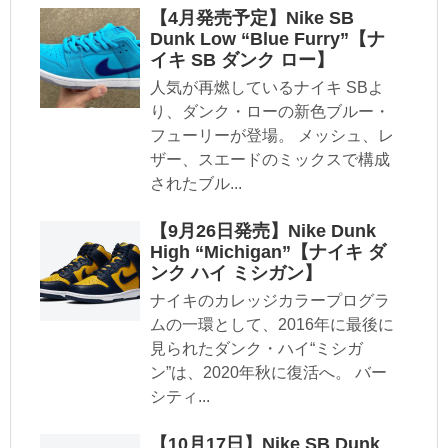
【4月発売予定】Nike SB
Dunk Low “Blue Furry”【ナ
イキ SB ダンク ロー】
人気が再燃しているナイキ SBよ
り、ダンク・ローの新色ブルー・
フューリーが登場。 メッシュ、レ
ザー、スエードのミックスで構成
されたブル...
【9月26日発売】Nike Dunk
High “Michigan”【ナイキ ダ
ンク ハイ ミシガン】
ナイキのカレッジカラープログラ
ムの一環として、2016年に最後に
見られたダンク・ハイ“ミシガ
ン”は、2020年秋に復活へ。 バー
シティ...
【10月17日】Nike SB Dunk