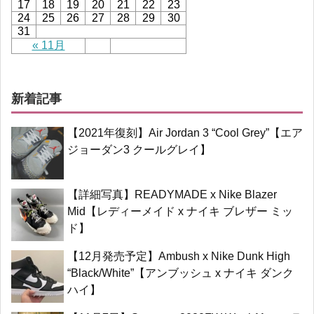
17
18
19
20
21
22
23
24
25
26
27
28
29
30
31
« 11月
新着記事
【2021年復刻】Air Jordan 3 “Cool Grey”【エア
ジョーダン3 クールグレイ】
【詳細写真】READYMADE x Nike Blazer
Mid【レディーメイド x ナイキ ブレザー ミッ
ド】
【12月発売予定】Ambush x Nike Dunk High
“Black/White”【アンブッシュ x ナイキ ダンク
ハイ】