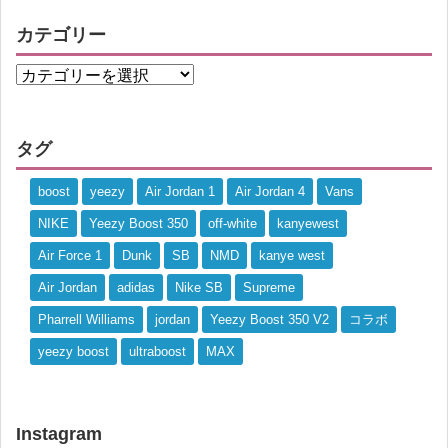
カテゴリー
タグ
boost
yeezy
Air Jordan 1
Air Jordan 4
Vans
NIKE
Yeezy Boost 350
off-white
kanyewest
Air Force 1
Dunk
SB
NMD
kanye west
Air Jordan
adidas
Nike SB
Supreme
Pharrell Williams
jordan
Yeezy Boost 350 V2
コラボ
yeezy boost
ultraboost
MAX
Instagram