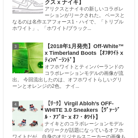
クス x ナイキ】
アリクスとナイキの新しいコラボレ
ーションがリークされた。 ベースと
なるのは名作エアフォース1・ハイで、「トリプル
ホワイト」、「ホワイト/ブラック...
【2018年1月発売】Off-White™
x Timberland Boots【ｵﾌﾎﾜｲﾄ x
ﾃｨﾝﾊﾞｰﾗﾝﾄﾞ】
オフホワイトとティンバーランドの
コラボレーションモデルの画像が流
出。 今回流出したのは、オフホワイトらしいグリ
ーンとオレンジの2色。 ナイ...
【ﾘｰｸ】Virgil Abloh’s OFF-
WHITE 3.0 Sneakers【ｳﾞｧｰｼﾞ
ﾙ・ｱﾌﾞﾛｰ x ｵﾌ・ﾎﾜｲﾄ】
ナイキとのコラボレーションモデル
のリークが話題になっているオフホ
ワイトだが、自身のオリジナルスニーカーの画像も