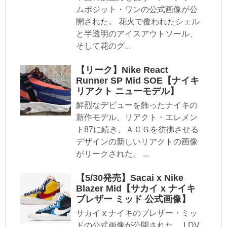
ムポジット・ワンの公式画像が公
開された。 花火で覆われたシェル
と半透明のアイスアウトソール、
そして花のグ...
【リーク】Nike React
Runner SP Mid SOE【ナイキ
リアクト ニューモデル】
鮮烈なデビューを飾ったナイキの
新作モデル、リアクト・エレメン
ト87に続き、ＡＣＧを彷彿させる
デザインの新しいリアクトの画像
がリークされた。 ...
【5/30発売】Sacai x Nike
Blazer Mid【サカイ x ナイキ
ブレザー ミッド 公式画像】
サカイ x ナイキのブレザー・ミッ
ドの公式画像が公開された。 LDV