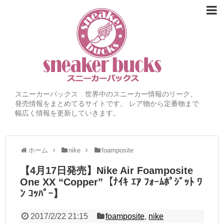
スニーカーバックス 世界中のスニーカー情報のリーク、
発売情報をまとめてるサイトです。 レア物から定番物まで
幅広く情報を更新していきます。
ホーム
nike
foamposite
【4月17日発売】Nike Air Foamposite
One XX “Copper”【ﾅｲｷ ｴｱ ﾌｫｰﾑﾎﾟｼﾞｯﾄ ﾜ
ﾝ ｺｯﾊﾟｰ】
2017/2/22 21:15
foamposite
,
nike