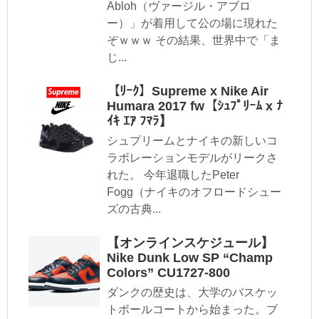
Abloh（ヴァージル・アブロ
ー）」が着用して公の場に現れた
ぞｗｗｗ その結果、世界中で「ま
じ...
【ﾘｰｸ】Supreme x Nike Air
Humara 2017 fw【ｼｭﾌﾟﾘｰﾑ x ﾅ
ｲｷ ｴｱ ﾌﾏﾗ】
シュプリームとナイキの新しいコ
ラボレーションモデルがリークさ
れた。 今年退職したPeter
Fogg（ナイキのオフロードシュー
ズの古典...
【オンラインスケジュール】
Nike Dunk Low SP “Champ
Colors” CU1727-800​​​​​​​
ダンクの歴史は、大学のバスケッ
トボールコートから始まった。ブ