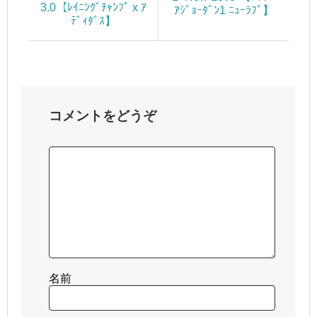
3.0【ﾚｲﾆﾝｸﾞﾁｬﾝﾌﾟ x ｱ
ｱｼﾞｮｰﾀﾞﾝ1 ﾆｭｰﾗﾌﾞ】
ﾃﾞｨﾀﾞｽ】
コメントをどうぞ
名前