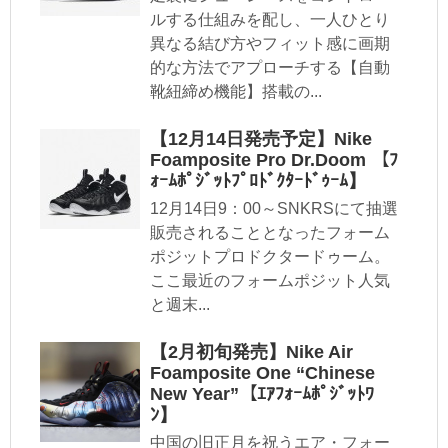
ルする仕組みを配し、一人ひとり
異なる結び方やフィット感に画期
的な方法でアプローチする【自動
靴紐締め機能】搭載の...
【12月14日発売予定】Nike
Foamposite Pro Dr.Doom 【ﾌ
ｫｰﾑﾎﾟｼﾞｯﾄﾌﾟﾛﾄﾞｸﾀｰﾄﾞｩｰﾑ】
12月14日9：00～SNKRSにて抽選
販売されることとなったフォーム
ポジットプロドクタードゥーム。
ここ最近のフォームポジット人気
と週末...
【2月初旬発売】Nike Air
Foamposite One “Chinese
New Year”【ｴｱﾌｫｰﾑﾎﾟｼﾞｯﾄﾜ
ﾝ】
中国の旧正月を祝うエア・フォー