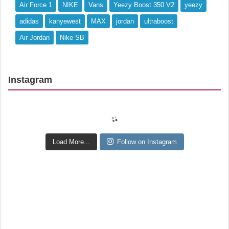
Air Force 1
NIKE
Vans
Yeezy Boost 350 V2
yeezy
adidas
kanyewest
MAX
jordan
ultraboost
Air Jordan
Nike SB
Instagram
Load More...
Follow on Instagram