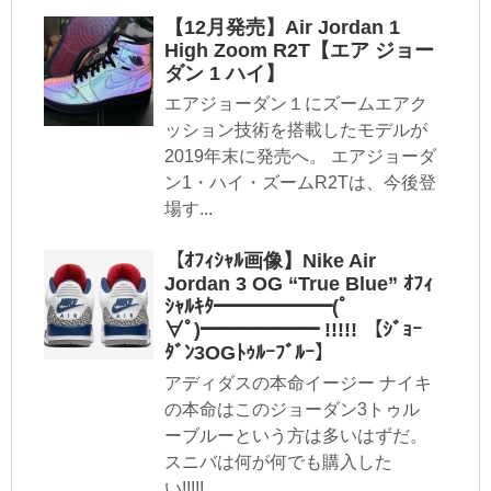
【12月発売】Air Jordan 1
High Zoom R2T【エア ジョー
ダン 1 ハイ】
エアジョーダン１にズームエアク
ッション技術を搭載したモデルが
2019年末に発売へ。 エアジョーダ
ン1・ハイ・ズームR2Tは、今後登
場す...
【ｵﾌｨｼｬﾙ画像】Nike Air
Jordan 3 OG “True Blue” ｵﾌｨ
ｼｬﾙｷﾀ━━━━━━(ﾟ
∀ﾟ)━━━━━━ !!!!! 【ｼﾞｮｰ
ﾀﾞﾝ3OGﾄｩﾙｰﾌﾞﾙｰ】
アディダスの本命イージー ナイキ
の本命はこのジョーダン3トゥル
ーブルーという方は多いはずだ。
スニバは何が何でも購入した
い!!!!!...