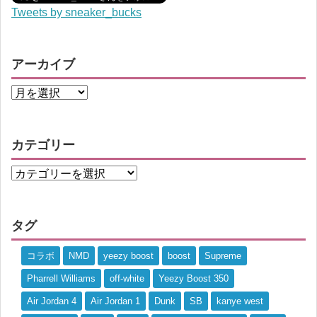
Tweets by sneaker_bucks
アーカイブ
カテゴリー
タグ
コラボ
NMD
yeezy boost
boost
Supreme
Pharrell Williams
off-white
Yeezy Boost 350
Air Jordan 4
Air Jordan 1
Dunk
SB
kanye west