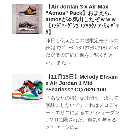
【Air Jordan 3 x Air Max
“Atmos” Pack】おまえら、
atmosが本気出したぞｗｗｗ
【ｴｱｼﾞｮｰﾀﾞﾝ3 ｴｱﾏｯｸｽ ｱﾄﾓｽ ﾊﾟｯ
ｸ】
昨日も伝えたこの超限定モデルの
続報 ｴｱｼﾞｮｰﾀﾞﾝ3 ｴｱﾏｯｸｽ ｱﾄﾓｽ ﾊﾟｯｸ
だがその詳細画像をご覧くださ
い。 また...
【11月15日】Melody Ehsani
x Air Jordan 1 Mid
“Fearless” CQ7629-100
「あなたの特別な才能を、決して
無駄にしないで」これはメロディ
ー・エサニによるエア ジョーダン
1 MIDに隠された、勇気を与える
メッセージの...