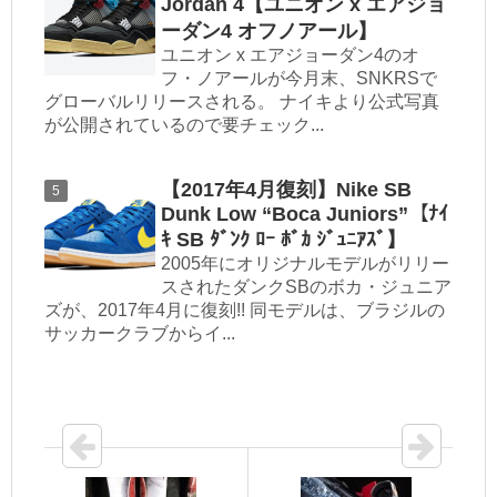
Jordan 4【ユニオン x エアジョ
ーダン4 オフノアール】
ユニオン x エアジョーダン4のオ
フ・ノアールが今月末、SNKRSで
グローバルリリースされる。 ナイキより公式写真
が公開されているので要チェック...
【2017年4月復刻】Nike SB
Dunk Low “Boca Juniors”【ﾅｲ
ｷ SB ﾀﾞﾝｸ ﾛｰ ﾎﾞｶ ｼﾞｭﾆｱｽﾞ】
2005年にオリジナルモデルがリリー
スされたダンクSBのボカ・ジュニア
ズが、2017年4月に復刻!! 同モデルは、ブラジルの
サッカークラブからイ...