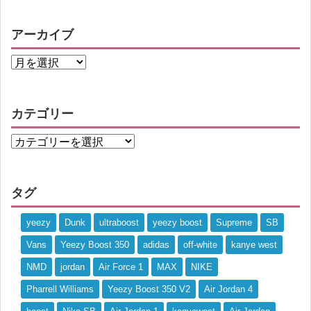
アーカイブ
カテゴリー
タグ
yeezy
Dunk
ultraboost
yeezy boost
Supreme
SB
Vans
Yeezy Boost 350
adidas
off-white
kanye west
NMD
jordan
Air Force 1
MAX
NIKE
Pharrell Williams
Yeezy Boost 350 V2
Air Jordan 4