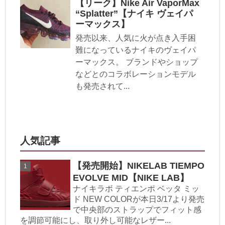
【リーク】Nike Air VaporMax
“Splatter”【ナイキ ヴェイパ
ーマックス】
発売以来、人気に火が点き入手困
難になっているナイキのヴェイパ
ーマックス。 ブランドやショップ
などとのコラボレーションモデル
も発売されて...
人気記事
【発売開始】NIKELAB TIEMPO
EVOLVE MID【NIKE LAB】
ナイキラボ ティエンポ ベッタ ミッ
ド NEW COLORが本日3/17より発売
で中央部のストラップでフィット感
を調節可能にし、取り外し可能なレザー...