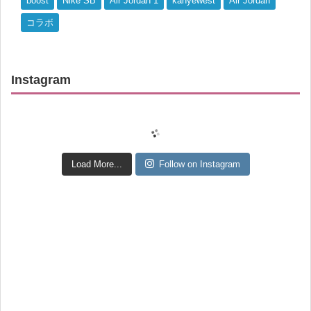
boost
Nike SB
Air Jordan 1
kanyewest
Air Jordan
コラボ
Instagram
Load More...
Follow on Instagram