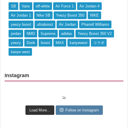
SB
Vans
off-white
Air Force 1
Air Jordan 4
Air Jordan 1
Nike SB
Yeezy Boost 350
NIKE
yeezy boost
ultraboost
Air Jordan
Pharrell Williams
jordan
NMD
Supreme
adidas
Yeezy Boost 350 V2
yeezy
Dunk
boost
MAX
kanyewest
コラボ
kanye west
Instagram
Load More...
Follow on Instagram