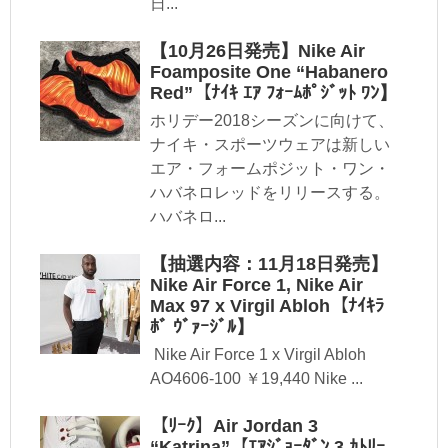
日...
【10月26日発売】Nike Air
Foamposite One “Habanero
Red”【ﾅｲｷ ｴｱ ﾌｫｰﾑﾎﾟｼﾞｯﾄ ﾜﾝ】
ホリデー2018シーズンに向けて、
ナイキ・スポーツウェアは新しい
エア・フォームポジット・ワン・
ハバネロレッドをリリースする。
ハバネロ...
【抽選内容：11月18日発売】
Nike Air Force 1, Nike Air
Max 97 x Virgil Abloh【ﾅｲｷﾗ
ﾎﾞ ｳﾞｧｰｼﾞﾙ】
Nike Air Force 1 x Virgil Abloh
AO4606-100 ￥19,440 Nike ...
【ﾘｰｸ】Air Jordan 3
“Katrina”【ｴｱｼﾞｮｰﾀﾞﾝ 3 ｶﾄﾘｰ