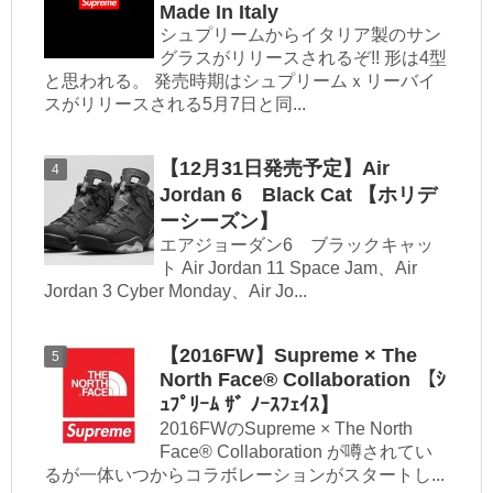
Made In Italy
シュプリームからイタリア製のサン
グラスがリリースされるぞ!! 形は4型
と思われる。 発売時期はシュプリームｘリーバイ
スがリリースされる5月7日と同...
【12月31日発売予定】Air
Jordan 6 Black Cat 【ホリデ
ーシーズン】
エアジョーダン6 ブラックキャッ
ト Air Jordan 11 Space Jam、Air
Jordan 3 Cyber Monday、Air Jo...
【2016FW】Supreme × The
North Face® Collaboration 【ｼ
ｭﾌﾟﾘｰﾑ ｻﾞ ﾉｰｽﾌｪｲｽ】
2016FWのSupreme × The North
Face® Collaboration が噂されてい
るが一体いつからコラボレーションがスタートし...