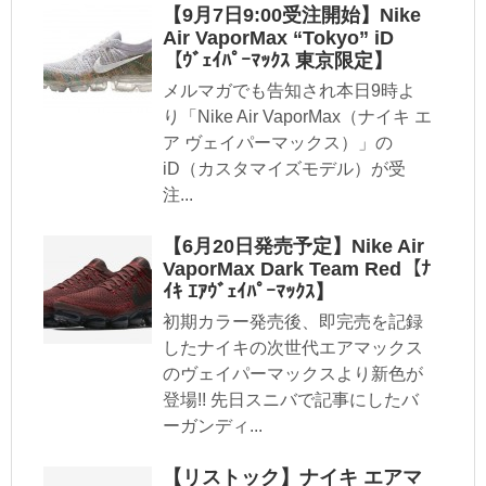
【9月7日9:00受注開始】Nike
Air VaporMax “Tokyo” iD
【ｳﾞｪｲﾊﾟｰﾏｯｸｽ 東京限定】
メルマガでも告知され本日9時よ
り「Nike Air VaporMax（ナイキ エ
ア ヴェイパーマックス）」の
iD（カスタマイズモデル）が受
注...
【6月20日発売予定】Nike Air
VaporMax Dark Team Red【ﾅ
ｲｷ ｴｱｳﾞｪｲﾊﾟｰﾏｯｸｽ】
初期カラー発売後、即完売を記録
したナイキの次世代エアマックス
のヴェイパーマックスより新色が
登場!! 先日スニバで記事にしたバ
ーガンディ...
【リストック】ナイキ エアマ