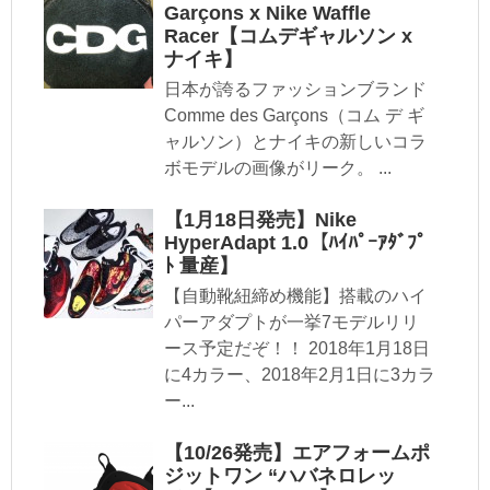
Garçons x Nike Waffle
Racer【コムデギャルソン x
ナイキ】
日本が誇るファッションブランド
Comme des Garçons（コム デ ギ
ャルソン）とナイキの新しいコラ
ボモデルの画像がリーク。 ...
【1月18日発売】Nike
HyperAdapt 1.0【ﾊｲﾊﾟｰｱﾀﾞﾌﾟ
ﾄ 量産】
【自動靴紐締め機能】搭載のハイ
パーアダプトが一挙7モデルリリ
ース予定だぞ！！ 2018年1月18日
に4カラー、2018年2月1日に3カラ
ー...
【10/26発売】エアフォームポ
ジットワン “ハバネロレッ