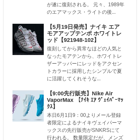
が遂に復刻される。 元々、1989年
のエアマックス・ライトの後...
【5月19日発売】ナイキ エア
モアアップテンポ ホワイトレ
ッド【921948-102】
復刻してから異常なほどの人気と
なったモアテンから、ホワイトレ
ザーアッパーにレッドをアクセン
トカラーに採用したシンプルで夏
に活躍してくれそうな...
【9:00先行販売】Nike Air
VaporMax 【ﾅｲｷ ｴｱ ｳﾞｪｲﾊﾟｰﾏｯ
ｸｽ】
本日6月1日9：00よりメール登録
者限定によるナイキヴェイパーマ
ックスの先行販売がSNKRSにて
行われる。 数量限定だが、メンズ