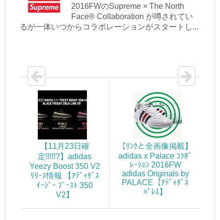
2016FWのSupreme × The North
Face® Collaboration が噂されてい
るが一体いつからコラボレーションがスタートし...
【11月23日確
【ﾘﾝｸと全画像掲載】
adidas x Palace ｺﾗﾎﾞ
定!!!!!?】adidas
ﾚｰｼｮﾝ 2016FW
Yeezy Boost 350 V2
adidas Originals by
ﾘﾘｰｽ情報 【ｱﾃﾞｨﾀﾞｽ
PALACE【ｱﾃﾞｨﾀﾞｽ
ｲｰｼﾞｰ ﾌﾞｰｽﾄ 350
ﾊﾟﾚｽ】
V2】