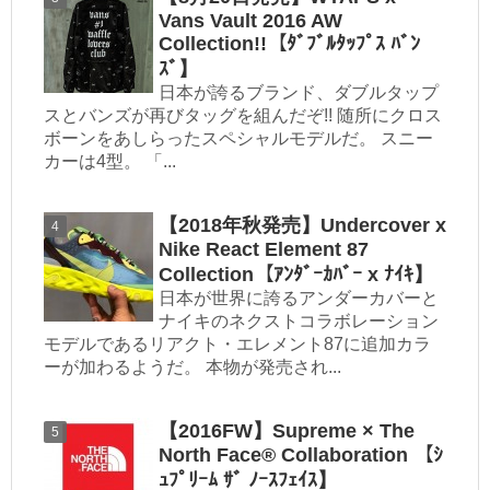
Vans Vault 2016 AW
Collection!!【ﾀﾞﾌﾞﾙﾀｯﾌﾟｽ ﾊﾞﾝ
ｽﾞ】
日本が誇るブランド、ダブルタップ
スとバンズが再びタッグを組んだぞ!! 随所にクロス
ボーンをあしらったスペシャルモデルだ。 スニー
カーは4型。 「...
【2018年秋発売】Undercover x
Nike React Element 87
Collection【ｱﾝﾀﾞｰｶﾊﾞｰ x ﾅｲｷ】
日本が世界に誇るアンダーカバーと
ナイキのネクストコラボレーション
モデルであるリアクト・エレメント87に追加カラ
ーが加わるようだ。 本物が発売され...
【2016FW】Supreme × The
North Face® Collaboration 【ｼ
ｭﾌﾟﾘｰﾑ ｻﾞ ﾉｰｽﾌｪｲｽ】