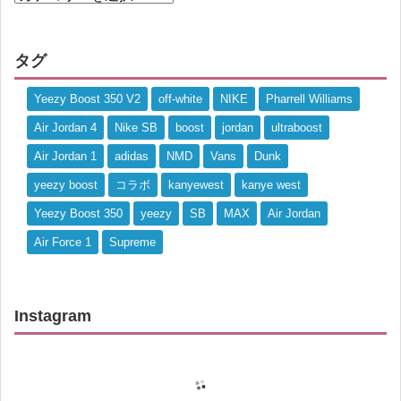
タグ
Yeezy Boost 350 V2
off-white
NIKE
Pharrell Williams
Air Jordan 4
Nike SB
boost
jordan
ultraboost
Air Jordan 1
adidas
NMD
Vans
Dunk
yeezy boost
コラボ
kanyewest
kanye west
Yeezy Boost 350
yeezy
SB
MAX
Air Jordan
Air Force 1
Supreme
Instagram