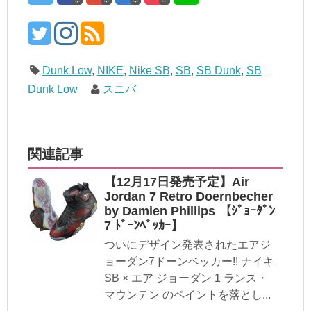
Dunk Low
,
NIKE
,
Nike SB
,
SB
,
SB Dunk
,
SB
Dunk Low
スニバ
関連記事
【12月17日発売予定】Air
Jordan 7 Retro Doernbecher
by Damien Phillips 【ｼﾞｮｰﾀﾞﾝ
7 ﾄﾞｰﾝﾍﾞｯｶｰ】
ついにデザイン発表されたエアジ
ョーダン7ドーンベッカー!! ナイキ
SB × エア ジョーダン 1 ランス・
マウンテン のペイントを落とし...