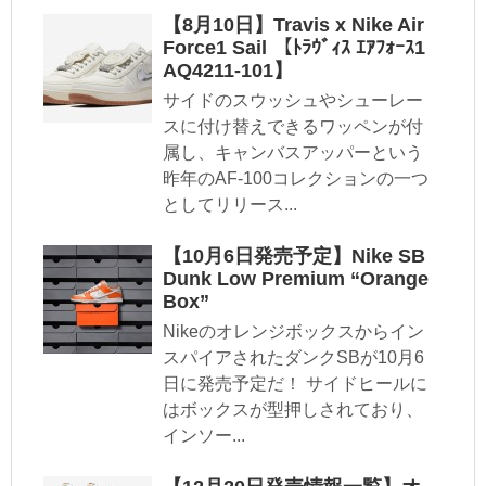
【8月10日】Travis x Nike Air
Force1 Sail 【ﾄﾗｳﾞｨｽ ｴｱﾌｫｰｽ1
AQ4211-101】
サイドのスウッシュやシューレー
スに付け替えできるワッペンが付
属し、キャンバスアッパーという
昨年のAF-100コレクションの一つ
としてリリース...
【10月6日発売予定】Nike SB
Dunk Low Premium “Orange
Box”
Nikeのオレンジボックスからイン
スパイアされたダンクSBが10月6
日に発売予定だ！ サイドヒールに
はボックスが型押しされており、
インソー...