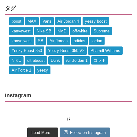
タグ
boost
MAX
Vans
Air Jordan 4
yeezy boost
kanyewest
Nike SB
NMD
off-white
Supreme
kanye west
SB
Air Jordan
adidas
jordan
Yeezy Boost 350
Yeezy Boost 350 V2
Pharrell Williams
NIKE
ultraboost
Dunk
Air Jordan 1
コラボ
Air Force 1
yeezy
Instagram
Load More...
Follow on Instagram