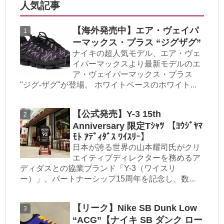
人気記事
【海外発売中】エア・ヴェイパ
ーマックス・プラス “ジグザグ”
ナイキの超人気モデル、エア・ヴェ
イパーマックスより最新モデルのエ
ア・ヴェイパーマックス・プラス
"ジグ-ザグ"が登場。 ホワイトベースのホワイト...
【公式発売】Y-3 15th
Anniversary 限定Tｼｬﾂ 【ﾖｳｼﾞﾔﾏ
ﾓﾄ ｱﾃﾞｨﾀﾞｽ ﾜｲｽﾘｰ】
日本が誇る世界の山本耀司氏がクリ
エイティブディレクターを務めるア
ディダスとの協業ブランド「Y-3（ワイスリ
ー）」、パートナーシップ15周年を記念し、数...
【リーク】Nike SB Dunk Low
“ACG”【ナイキ SB ダンク ロー