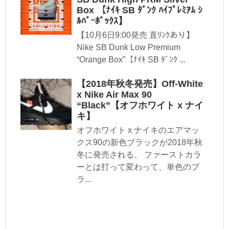
Box 【ﾅｲｷ SB ﾀﾞﾝｸ ﾊｲﾌﾟﾚﾐｱﾑ ｼ
ﾙﾊﾞｰﾎﾞｯｸｽ】
【10月6日9:00発売 直ﾘﾝｸあり】
Nike SB Dunk Low Premium
“Orange Box”【ﾅｲｷ SB ﾀﾞﾝｸ ...
【2018年秋冬発売】Off-White
x Nike Air Max 90
“Black”【オフホワイト x ナイ
キ】
オフホワイト x ナイキのエアマッ
クス90の新色ブラックが2018年秋
冬に発売される。 ファーストカラ
ーとは打って変わって、単色のブ
ラ...