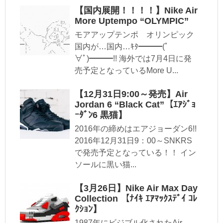
【国内展開！！！！】Nike Air
More Uptempo “OLYMPIC”
モアアップテンポ オリンピック
国内が…国内…ｷﾀ━━━(ﾟ
∀ﾟ)━━━!! 海外では7月4日に発
売予定となっているMore U...
【12月31日9:00～発売】Air
Jordan 6 “Black Cat”【ｴｱｼﾞｮ
ｰﾀﾞﾝ6 黒猫】
2016年の締めはエアジョーダン6!!
2016年12月31日9：00～SNKRS
で発売予定となっている！！ イン
ソールに黒い猫...
【3月26日】Nike Air Max Day
Collection 【ﾅｲｷ ｴｱﾏｯｸｽﾃﾞｲ ｺﾚ
ｸｼｮﾝ】
1987年にビジブル化されたAir