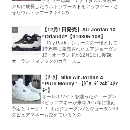
デビュー以降、アディダスの看板モ
デルに成長したウルトラブーストをアップデートさ
せたウルトラブースト4.0の...
【12月1日発売】Air Jordan 10
“Orlando”【310805-108】
「City Pack」シリーズの一環として
1995年に発売されたエアジョーダン
10・オーランドが12月1日に復刻。
オーランドマジックのカラース...
【ﾘｰｸ】Nike Air Jordan 4
“Pure Money” 【ｼﾞｮｰﾀﾞﾝ4ﾋﾟｭｱﾏ
ﾈｰ】
オールホワイトを纏ったジョーダン
4ピュアマネーが来年2017年に復刻
予定とリーク！！ またジョーダン7とジョーダン13
のピュアマネーも控えているとの...