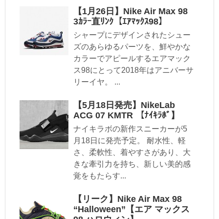
【1月26日】Nike Air Max 98
3ｶﾗｰ直ﾘﾝｸ【ｴｱﾏｯｸｽ98】
シャープにデザインされたシュー
ズのあらゆるパーツを、鮮やかな
カラーでアピールするエアマック
ス98にとって2018年はアニバーサ
リーイヤ。 ...
【5月18日発売】NikeLab
ACG 07 KMTR 【ﾅｲｷﾗﾎﾞ】
ナイキラボの新作スニーカーが5
月18日に発売予定。 耐水性、軽
さ、柔軟性、着やすさがあり、大
きな牽引力を持ち、新しい美的感
覚をもたらす...
【リーク】Nike Air Max 98
“Halloween”【エア マックス