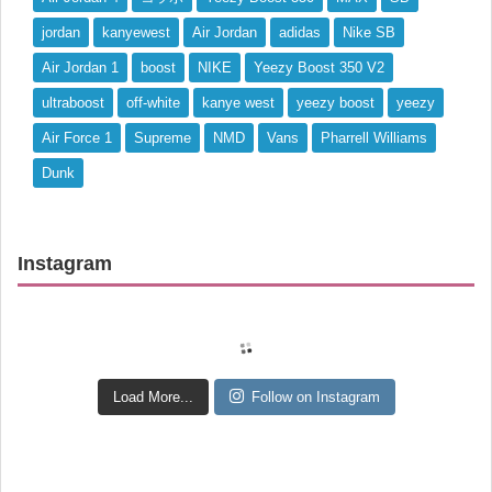
jordan
kanyewest
Air Jordan
adidas
Nike SB
Air Jordan 1
boost
NIKE
Yeezy Boost 350 V2
ultraboost
off-white
kanye west
yeezy boost
yeezy
Air Force 1
Supreme
NMD
Vans
Pharrell Williams
Dunk
Instagram
Load More...
Follow on Instagram