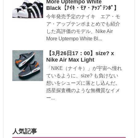
More Uptempo White
Black【ﾅｲｷ・ﾓｱ・ｱｯﾌﾟﾃﾝﾎﾟ】
今年発売予定のナイキ エア・モ
ア・アップテンポまとめでも紹介
した高評価のモデル、Nike Air
More Uptempo White Bl...
【3月26日17：00】size? x
Nike Air Max Light
「NIKE（ナイキ）」が宇宙へ憧れ
ているように、size? も負けない
想いをシューズに落とし込んだ。
惑星探査機のような無機質なイメ
ー...
人気記事