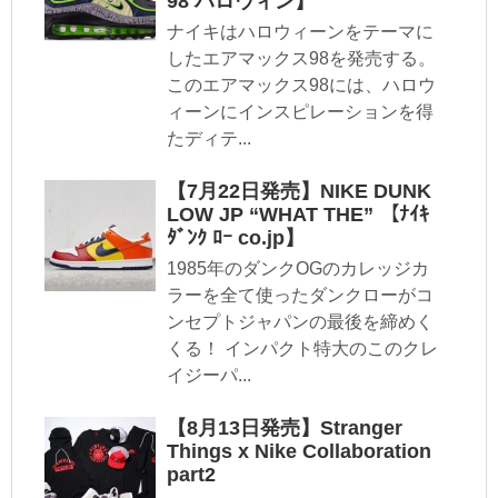
98 ハロウィン】
ナイキはハロウィーンをテーマに
したエアマックス98を発売する。
このエアマックス98には、ハロウ
ィーンにインスピレーションを得
たディテ...
【7月22日発売】NIKE DUNK
LOW JP “WHAT THE” 【ﾅｲｷ
ﾀﾞﾝｸ ﾛｰ co.jp】
1985年のダンクOGのカレッジカ
ラーを全て使ったダンクローがコ
ンセプトジャパンの最後を締めく
くる！ インパクト特大のこのクレ
イジーパ...
【8月13日発売】Stranger
Things x Nike Collaboration
part2