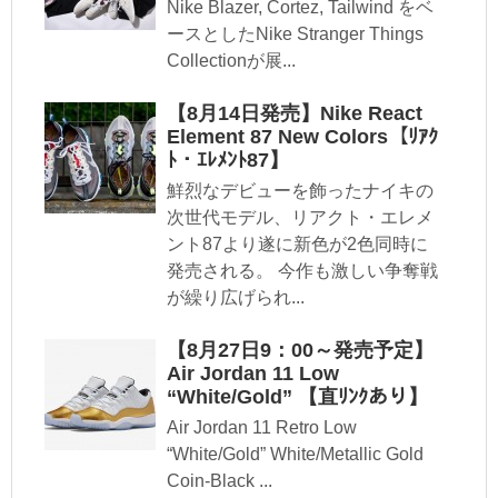
Nike Blazer, Cortez, Tailwind をベ
ースとしたNike Stranger Things
Collectionが展...
【8月14日発売】Nike React
Element 87 New Colors【ﾘｱｸ
ﾄ・ｴﾚﾒﾝﾄ87】
鮮烈なデビューを飾ったナイキの
次世代モデル、リアクト・エレメ
ント87より遂に新色が2色同時に
発売される。 今作も激しい争奪戦
が繰り広げられ...
【8月27日9：00～発売予定】
Air Jordan 11 Low
“White/Gold” 【直ﾘﾝｸあり】
Air Jordan 11 Retro Low
“White/Gold” White/Metallic Gold
Coin-Black ...