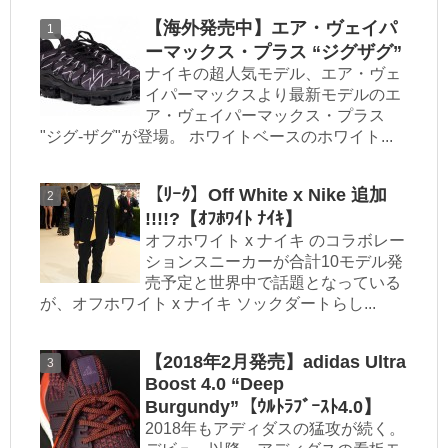
【海外発売中】エア・ヴェイパ
ーマックス・プラス “ジグザグ”
ナイキの超人気モデル、エア・ヴェ
イパーマックスより最新モデルのエ
ア・ヴェイパーマックス・プラス
"ジグ-ザグ"が登場。 ホワイトベースのホワイト...
【ﾘｰｸ】Off White x Nike 追加
!!!!?【ｵﾌﾎﾜｲﾄ ﾅｲｷ】
オフホワイト x ナイキ のコラボレー
ションスニーカーが合計10モデル発
売予定と世界中で話題となっている
が、オフホワイト x ナイキ ソックダートらし...
【2018年2月発売】adidas Ultra
Boost 4.0 “Deep
Burgundy”【ｳﾙﾄﾗﾌﾞｰｽﾄ4.0】
2018年もアディダスの猛攻が続く。