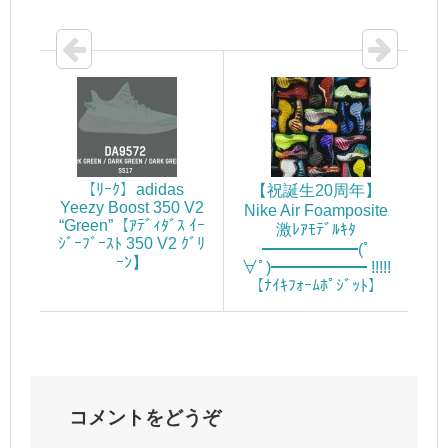
【ﾘｰｸ】adidas
【祝誕生20周年】
Yeezy Boost 350 V2
Nike Air Foamposite
“Green”【ｱﾃﾞｨﾀﾞｽ ｲｰ
激ﾚｱﾓﾃﾞﾙｷﾀ
ｼﾞｰﾌﾞｰｽﾄ 350 V2 ｸﾞﾘ
━━━━━━(ﾟ
ｰﾝ】
∀ﾟ)━━━━━━ !!!!!
【ﾅｲｷﾌｫｰﾑﾎﾟｼﾞｯﾄ】
コメントをどうぞ