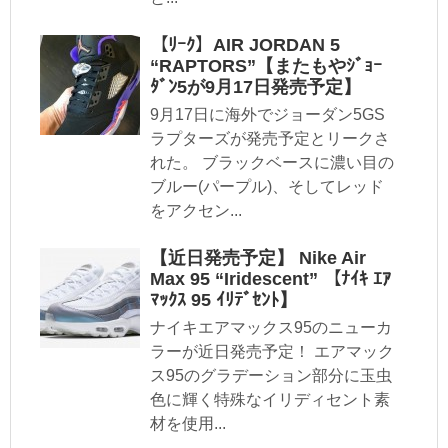
【ﾘｰｸ】AIR JORDAN 5
“RAPTORS”【またもやｼﾞｮｰ
ﾀﾞﾝ5が9月17日発売予定】
9月17日に海外でジョーダン5GS
ラプターズが発売予定とリークさ
れた。 ブラックベースに濃い目の
ブルー(パープル)、そしてレッド
をアクセン...
【近日発売予定】 Nike Air
Max 95 “Iridescent” 【ﾅｲｷ ｴｱ
ﾏｯｸｽ 95 ｲﾘﾃﾞｾﾝﾄ】
ナイキエアマックス95のニューカ
ラーが近日発売予定！ エアマック
ス95のグラデーション部分に玉虫
色に輝く特殊なイリディセント素
材を使用...