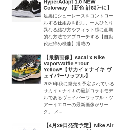
HyperAdapt 1.0 NEW
Colorway 【新色 計8ｶﾗｰに】
足裏にシューレースをコントロー
ルする仕組みを配し、一人ひとり
異なる結び方やフィット感に画期
的な方法でアプローチする【自動
靴紐締め機能】搭載の...
【最新画像】sacai x Nike
VaporWaffle “Tour
Yellow”【サカイ x ナイキ ヴ
ェイパーワッフル】
2020年秋に発売を予定されている
サカイ x ナイキの最新コラボモデ
ルであるヴェイパーワッフル・ツ
アーイエローの最新画像がリー
ク。 メ...
【4月29日発売予定】Nike Air