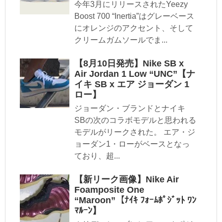
今年3月にリリースされたYeezy
Boost 700 “Inertia”はグレーベース
にオレンジのアクセント、そして
クリームガムソールでま...
【8月10日発売】Nike SB x
Air Jordan 1 Low “UNC”【ナ
イキ SB x エア ジョーダン 1
ロー】
ジョーダン・ブランドとナイキ
SBの次のコラボモデルと思われる
モデルがリークされた。 エア・ジ
ョーダン1・ローがベースとなっ
ており、超...
【新リーク画像】Nike Air
Foamposite One
“Maroon”【ﾅｲｷ ﾌｫｰﾑﾎﾟｼﾞｯﾄ ﾜﾝ
ﾏﾙｰﾝ】