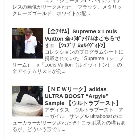
エア・ジョーダン1・ハイのフィア
レスの画像がリークされた。 ブラック、メタリッ
クローズゴールド、ホワイトの配...
【全ｱｲﾃﾑ】Supreme x Louis
Vuitton 全ｺﾗﾎﾞｱｲﾃﾑはこちらで
す!! 【ｼｭﾌﾟﾘｰﾑxﾙｲｳﾞｨﾄﾝ】
コレクションのプログラムシートに
掲載されていた「Supreme（シュプ
リーム）」x「Louis Vuitton（ルイヴィトン）」の
全アイテムリストが公...
【ＮＥＷリーク】adidas
ULTRA BOOST “Argyle”
Sample 【ウルトラブースト】
アディダス ウルトラブースト ア
ーガイル サンプル ultraboost のニ
ューカラーがリークされたぞ！コラボ系との噂もあ
るが、どういう形でリ...