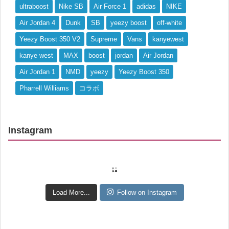
ultraboost
Nike SB
Air Force 1
adidas
NIKE
Air Jordan 4
Dunk
SB
yeezy boost
off-white
Yeezy Boost 350 V2
Supreme
Vans
kanyewest
kanye west
MAX
boost
jordan
Air Jordan
Air Jordan 1
NMD
yeezy
Yeezy Boost 350
Pharrell Williams
コラボ
Instagram
Load More...
Follow on Instagram