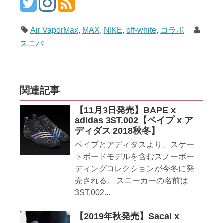
Air VaporMax
,
MAX
,
NIKE
,
off-white
,
コラボ
スニバ
関連記事
【11月3日発売】BAPE x
adidas 3ST.002【ベイプ x ア
ディダス 2018秋冬】
ベイプとアディダスより、スケー
トボードモデルを含むスノーボー
ディングコレクションが今冬に発
売される。 スニーカーの名前は
3ST.002...
【2019年秋発売】Sacai x