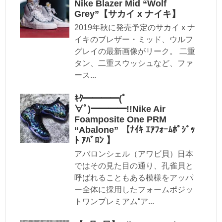
Nike Blazer Mid “Wolf
Grey”【サカイ x ナイキ】
2019年秋に発売予定のサカイ x ナ
イキのブレザー・ミッド、ウルフ
グレイの最新画像がリーク。 二重
タン、二重スウッシュなど、ファ
ース...
ｷﾀ━━━━(ﾟ
∀ﾟ)━━━━!!Nike Air
Foamposite One PRM
“Abalone” 【ﾅｲｷ ｴｱﾌｫｰﾑﾎﾟｼﾞｯ
ﾄ ｱﾊﾞﾛﾝ 】
アバロンシェル（アワビ貝）日本
ではその見た目の通り、孔雀貝と
呼ばれることもある模様をアッパ
ー全体に採用したフォームポジッ
トワンプレミアム“ア...