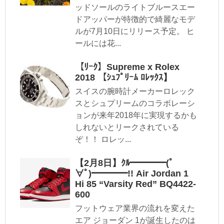
ッドソールのライトブルースエー
ドアッパーが特徴的で綺麗なモデ
ルが7月10日にリリース予定。 ヒ
ールには花...
【ﾘｰｸ】Supreme x Rolex
2018 【ｼｭﾌﾟﾘｰﾑ ﾛﾚｯｸｽ】
スイスの腕時計メーカーロレック
スとシュプリームのコラボレーシ
ョンが来年2018年に実現するかも
しれないとリークされている
ぞ！！ ロレッ...
【2月8日】ｸﾙ━━━━(ﾟ
∀ﾟ)━━━━!! Air Jordan 1
Hi 85 “Varsity Red” BQ4422-
600
フットウェア業界の流れを変えた
エア ジョーダン 1が誕生したのは