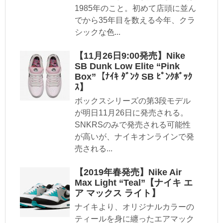
1985年のこと。初めて店頭に並ん
でから35年目を数える今年、クラ
シックな色...
【11月26日9:00発売】Nike
SB Dunk Low Elite “Pink
Box”【ﾅｲｷ ﾀﾞﾝｸ SB ﾋﾟﾝｸﾎﾞｯｸ
ｽ】
ボックスシリーズの第3段モデル
が明日11月26日に発売される。
SNKRSのみで発売される可能性
が高いが、ナイキオンラインで発
売される...
【2019年春発売】Nike Air
Max Light “Teal”【ナイキ エ
ア マックス ライト】
ナイキより、オリジナルカラーの
ティールを身に纏ったエアマック