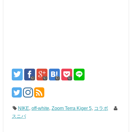
NIKE
,
off-white
,
Zoom Terra Kiger 5
,
コラボ
スニバ