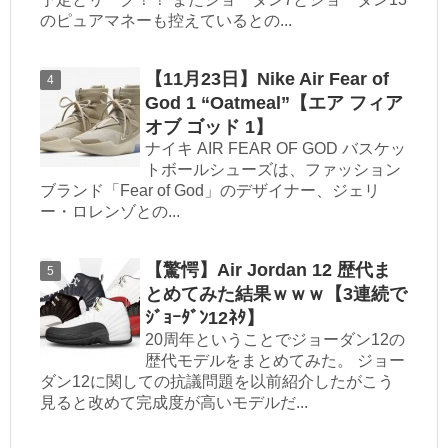
のピュアマネーも控えているとの...
【11月23日】Nike Air Fear of
God 1 “Oatmeal”【エア フィア
オブ ゴッド 1】
ナイキ AIR FEAR OF GOD バスケッ
トボールシューズは、ファッション
ブランド「Fear of God」のデザイナー、ジェリ
ー・ロレンゾとの...
【驚愕】Air Jordan 12 歴代ま
とめてみた結果ｗｗｗ【3連続で
ｼﾞｮｰﾀﾞﾝ12ﾈﾀ】
20周年ということでジョーダン12の
歴代モデルをまとめてみた。 ジョー
ダン12に関しての抗議問題を以前紹介したがこう
見ると改めて完成度が高いモデルだ...