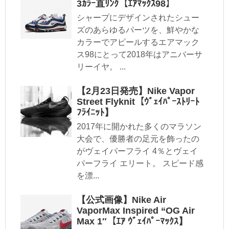
3ｶﾗｰ直ﾘﾝｸ【ｴｱﾏｯｸｽ98】
シャープにデザインされたシュー
ズのあらゆるパーツを、鮮やかな
カラーでアピールするエアマック
ス98にとって2018年はアニバーサ
リーイヤ。 ...
【2月23日発売】Nike Vapor
Street Flyknit【ｳﾞｪｲﾊﾟｰｽﾄﾘｰﾄ
ﾌﾗｲﾆｯﾄ】
2017年に開かれた多くのマラソン
大会で、優勝者の足元を飾ったの
がヴェイパーフライ 4％とヴェイ
パーフライ エリート。 スピード感
を漂...
【公式画像】Nike Air
VaporMax Inspired “OG Air
Max 1″【ｴｱ ｳﾞｪｲﾊﾟｰﾏｯｸｽ】