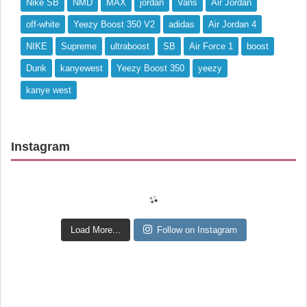
Nike SB
NMD
MAX
jordan
Vans
Air Jordan
off-white
Yeezy Boost 350 V2
adidas
Air Jordan 4
NIKE
Supreme
ultraboost
SB
Air Force 1
boost
Dunk
kanyewest
Yeezy Boost 350
yeezy
kanye west
Instagram
Load More...
Follow on Instagram