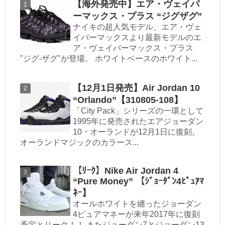
【海外発売中】エア・ヴェイパ
ーマックス・プラス “ジグザグ”
ナイキの超人気モデル、エア・ヴェ
イパーマックスより最新モデルのエ
ア・ヴェイパーマックス・プラス
"ジグ-ザグ"が登場。 ホワイトベースのホワイト...
【12月1日発売】Air Jordan 10
“Orlando”【310805-108】
「City Pack」シリーズの一環として
1995年に発売されたエアジョーダン
10・オーランドが12月1日に復刻。
オーランドマジックのカラース...
【ﾘｰｸ】Nike Air Jordan 4
“Pure Money” 【ｼﾞｮｰﾀﾞﾝ4ﾋﾟｭｱﾏ
ﾈｰ】
オールホワイトを纏ったジョーダン
4ピュアマネーが来年2017年に復刻
予定とリーク！！ またジョーダン7とジョーダン13