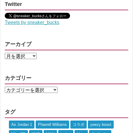
Twitter
Tweets by sneaker_bucks
アーカイブ
カテゴリー
タグ
Air Jordan 1
Pharrell Williams
コラボ
yeezy boost