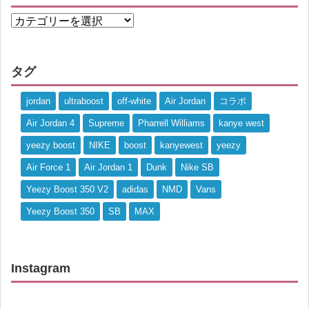
タグ
jordan
ultraboost
off-white
Air Jordan
コラボ
Air Jordan 4
Supreme
Pharrell Williams
kanye west
yeezy boost
NIKE
boost
kanyewest
yeezy
Air Force 1
Air Jordan 1
Dunk
Nike SB
Yeezy Boost 350 V2
adidas
NMD
Vans
Yeezy Boost 350
SB
MAX
Instagram