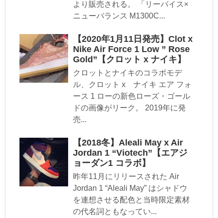
より販売される。 「リーバイス×
ニューバランス M1300C...
【2020年1月11日発売】Clot x
Nike Air Force 1 Low ” Rose
Gold”【クロット x ナイキ】
クロットとナイキのコラボモデ
ル、クロット x ナイキ エア フォ
ース 1 ローの新色ローズ・ゴール
ドの画像がリーク。 2019年に発
売...
【2018冬】Aleali May x Air
Jordan 1 “Viotech”【エアジ
ョーダン1 コラボ】
昨年11月にリリースされた Air
Jordan 1 “Aleali May” はシャドウ
を連想させる配色と当時限定素材
の代名詞ともなってい...