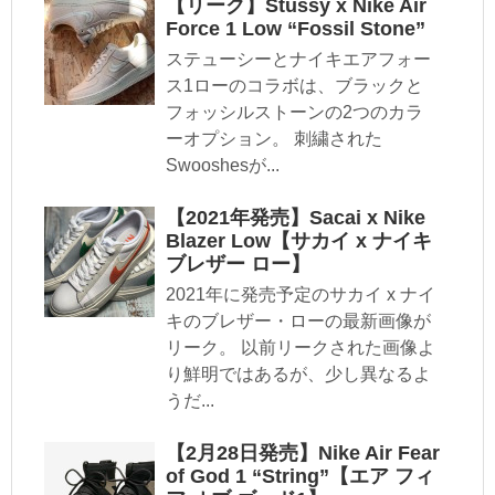
【リーク】Stussy x Nike Air
Force 1 Low “Fossil Stone”
ステューシーとナイキエアフォー
ス1ローのコラボは、ブラックと
フォッシルストーンの2つのカラ
ーオプション。 刺繍された
Swooshesが...
【2021年発売】Sacai x Nike
Blazer Low【サカイ x ナイキ
ブレザー ロー】
2021年に発売予定のサカイ x ナイ
キのブレザー・ローの最新画像が
リーク。 以前リークされた画像よ
り鮮明ではあるが、少し異なるよ
うだ...
【2月28日発売】Nike Air Fear
of God 1 “String”【エア フィ