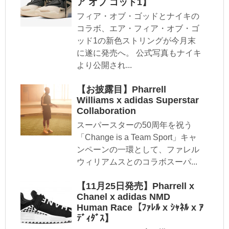
ア オブ ゴッド1】
フィア・オブ・ゴッドとナイキの
コラボ、エア・フィア・オブ・ゴ
ッド1の新色ストリングが今月末
に遂に発売へ。 公式写真もナイキ
より公開され...
【お披露目】Pharrell
Williams x adidas Superstar
Collaboration
スーパースターの50周年を祝う
「Change is a Team Sport」キャ
ンペーンの一環として、ファレル
ウィリアムスとのコラボスーパ...
【11月25日発売】Pharrell x
Chanel x adidas NMD
Human Race【ﾌｧﾚﾙ x ｼｬﾈﾙ x ｱ
ﾃﾞｨﾀﾞｽ】