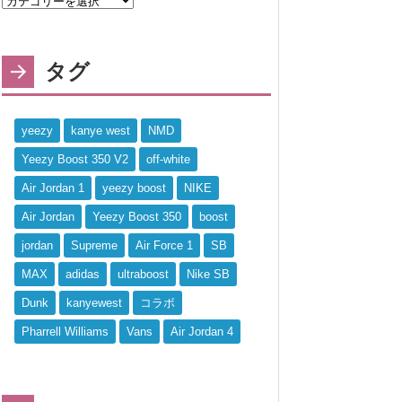
タグ
yeezy
kanye west
NMD
Yeezy Boost 350 V2
off-white
Air Jordan 1
yeezy boost
NIKE
Air Jordan
Yeezy Boost 350
boost
jordan
Supreme
Air Force 1
SB
MAX
adidas
ultraboost
Nike SB
Dunk
kanyewest
コラボ
Pharrell Williams
Vans
Air Jordan 4