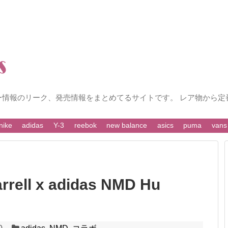
ー情報のリーク、発売情報をまとめてるサイトです。 レア物から定
nike
adidas
Y-3
reebok
new balance
asics
puma
vans
ll x adidas NMD Hu