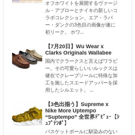
オフホワイトを展開するヴァージ
ル・アブローとナイキの新しいコ
ラボコレクション、エア・ラバ
ー・ダンクの3色目の画像が遂に
初リーク。 ホワ...
【7月20日】Wu Wear x
Clarks Originals Wallabee
国内でクラークスと言えばワラビ
ー。その可愛らしいいルックスは
健在でクレープソールに特殊な加
工を施したスエードアッパーを採
用したシルエット。 ...
【3色出揃う】Supreme x
Nike More Uptempo
“Suptempo” 全世界ﾃﾞﾋﾞｭｰ【ｼ
ｭﾌﾟﾃﾝﾎﾟ】
バスケットボールに馴染みのない