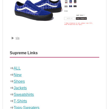
via
Supreme Links
⇒
ALL
⇒
New
⇒
Shoes
⇒
Jackets
⇒
Sweatshirts
⇒
T-Shirts
⇒
Tops-Sweaters