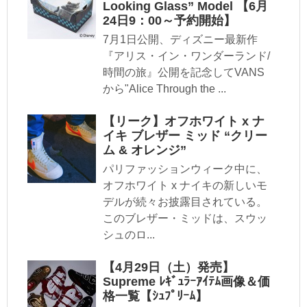
Looking Glass” Model 【6月
24日9：00～予約開始】
7月1日公開、ディズニー最新作
『アリス・イン・ワンダーランド/
時間の旅』公開を記念してVANS
から"Alice Through the ...
【リーク】オフホワイト x ナ
イキ ブレザー ミッド “クリー
ム & オレンジ”
パリファッションウィーク中に、
オフホワイト x ナイキの新しいモ
デルが続々お披露目されている。
このブレザー・ミッドは、スウッ
シュのロ...
【4月29日（土）発売】
Supreme ﾚｷﾞｭﾗｰｱｲﾃﾑ画像＆価
格一覧【ｼｭﾌﾟﾘｰﾑ】