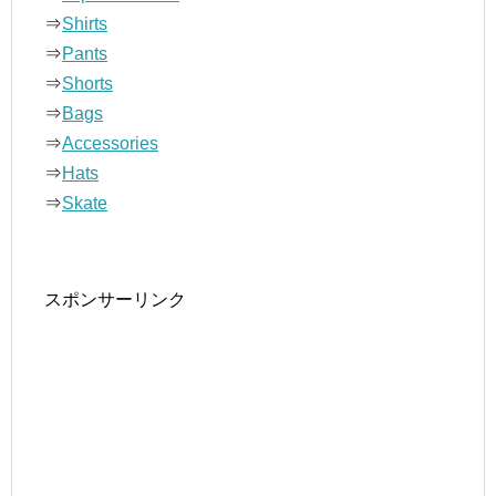
⇒
Shirts
⇒
Pants
⇒
Shorts
⇒
Bags
⇒
Accessories
⇒
Hats
⇒
Skate
スポンサーリンク