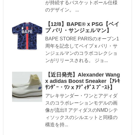
が持続するバスケットボール仕様
のデザイン。 ...
【12/8】BAPE®️ x PSG【ベイ
プ パリ・サンジェルマン】
BAPE STORE PARISのオープン1
周年を記念してベイプ x パリ・サ
ンジェルマンのコラボコレクショ
ンがリリースされる。 ジョ...
【近日発売】Alexander Wang
x adidas Boost Sneaker【ｱﾚｷ
ｻﾝﾀﾞｰ・ﾜﾝ x ｱﾃﾞｨﾀﾞｽ ﾌﾞｰｽﾄ】
アレキサンダー・ワンとアディダ
スのコラボレーションモデルの画
像が流出!! アディダスのNMDシテ
ィソックスのシルエットと同様の
構造を持...