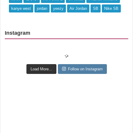
kanye west
jordan
yeezy
Air Jordan
SB
Nike SB
Instagram
Load More...
Follow on Instagram