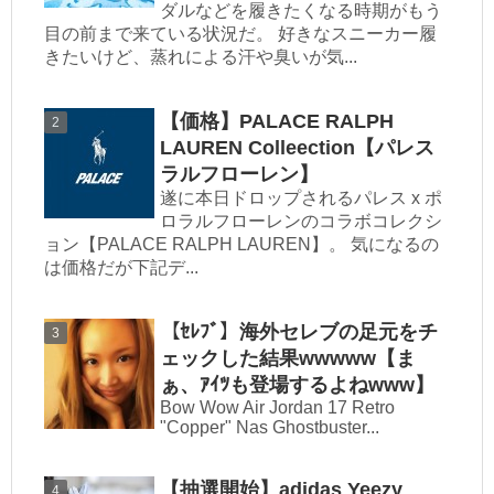
ダルなどを履きたくなる時期がもう
目の前まで来ている状況だ。 好きなスニーカー履
きたいけど、蒸れによる汗や臭いが気...
【価格】PALACE RALPH
LAUREN Colleection【パレス
ラルフローレン】
遂に本日ドロップされるパレス x ポ
ロラルフローレンのコラボコレクシ
ョン【PALACE RALPH LAUREN】。 気になるの
は価格だが下記デ...
【ｾﾚﾌﾞ】海外セレブの足元をチ
ェックした結果wwwww【ま
ぁ、ｱｲﾂも登場するよねwww】
Bow Wow Air Jordan 17 Retro
"Copper" Nas Ghostbuster...
【抽選開始】adidas Yeezy