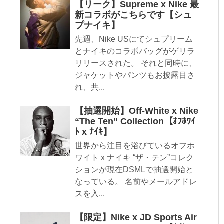
【リーク】Supreme x Nike 最
新コラボがこちらです【シュ
プナイキ】
先週、Nike USにてシュプリーム
とナイキのコラボバッグがゲリラ
リリースされた。 それと同時に、
ジャケットやパンツもお披露目さ
れ、共...
【抽選開始】Off-White x Nike
“The Ten” Collection【ｵﾌﾎﾜｲ
ﾄ x ﾅｲｷ】
世界から注目を浴びているオフホ
ワイト x ナイキ “ザ・テン”コレク
ションが現在DSMLで抽選開始と
なっている。 名前やメールアドレ
スを入...
【限定】Nike x JD Sports Air