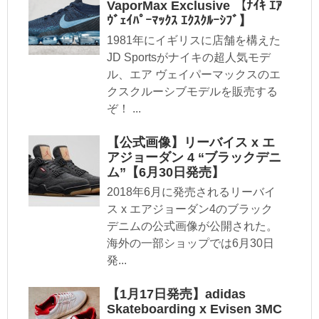
VaporMax Exclusive 【ﾅｲｷ ｴｱ
ｳﾞｪｲﾊﾟｰﾏｯｸｽ ｴｸｽｸﾙｰｼﾌﾞ】
1981年にイギリスに店舗を構えた
JD Sportsがナイキの超人気モデ
ル、エア ヴェイパーマックスのエ
クスクルーシブモデルを販売する
ぞ！ ...
【公式画像】リーバイス x エ
アジョーダン 4 “ブラックデニ
ム”【6月30日発売】
2018年6月に発売されるリーバイ
ス x エアジョーダン4のブラック
デニムの公式画像が公開された。
海外の一部ショップでは6月30日
発...
【1月17日発売】adidas
Skateboarding x Evisen 3MC