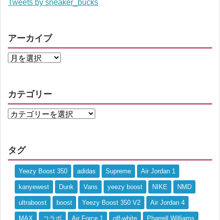
Tweets by sneaker_bucks
アーカイブ
カテゴリー
タグ
Yeezy Boost 350
adidas
Supreme
Air Jordan 1
kanyewest
Dunk
Vans
yeezy boost
NIKE
NMD
ultraboost
boost
Yeezy Boost 350 V2
Air Jordan 4
MAX
コラボ
Air Force 1
off-white
Pharrell Williams