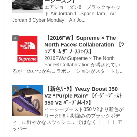
ーシーズン】
エアジョーダン6 ブラックキャッ
ト Air Jordan 11 Space Jam、Air
Jordan 3 Cyber Monday、Air Jo...
【2016FW】Supreme × The
North Face® Collaboration 【ｼ
ｭﾌﾟﾘｰﾑ ｻﾞ ﾉｰｽﾌｪｲｽ】
2016FWのSupreme × The North
Face® Collaboration が噂されてい
るが一体いつからコラボレーションがスタートし...
【新色ﾘｰｸ】Yeezy Boost 350
V2 “Purple Rain”【ｲｰｼﾞｰﾌﾞｰｽﾄ
350 V2 ﾊﾟｰﾌﾟﾙﾚｲﾝ】
イージーブースト350 V2より新色が
リーク!!!!! お馴染みのブラックボデ
ィーに鮮やかなスウッシュ… ではなく！！！！ ア
ッパー...