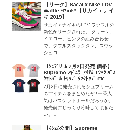
【リーク】Sacai x Nike LDV
Waffle “Pink”【サカイ x ナイ
キ 2019】
サカイ x ナイキのLDV ワッフルの
新色がリークされた。 グリーン、
イエロー、ピンクの組み合わせ
で、ダブルスタックタン、スウッ
シュロ...
【ｼｭﾌﾟﾘｰﾑ 7月2日発売 価格】
Supreme ﾚｷﾞｭﾗｰｱｲﾃﾑ Tｼｬﾂ ﾊﾞｽ
ｹｯﾄﾎﾞｰﾙ ｷｬｯﾌﾟ ﾀﾝｸﾄｯﾌﾟ etc
7月2日に発売されるシュプリーム
のアイテムをまとめたぞ!! 一番人
気はバスケットボールだろうか。
発売前にじっくり吟味して頂きた
い。 ...
【公式公開】Supreme