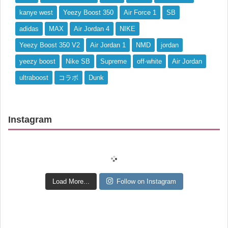
kanye west
Yeezy Boost 350
Air Force 1
SB
adidas
MAX
Air Jordan 4
NIKE
Yeezy Boost 350 V2
Air Jordan 1
NMD
jordan
yeezy boost
Nike SB
Supreme
off-white
Air Jordan
ultraboost
コラボ
Dunk
Instagram
Load More...
Follow on Instagram