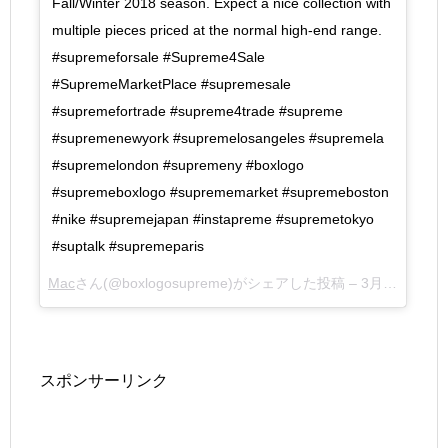
Fall/Winter 2018 season. Expect a nice collection with
multiple pieces priced at the normal high-end range.
#supremeforsale #Supreme4Sale
#SupremeMarketPlace #supremesale
#supremefortrade #supreme4trade #supreme
#supremenewyork #supremelosangeles #supremela
#supremelondon #supremeny #boxlogo
#supremeboxlogo #suprememarket #supremeboston
#nike #supremejapan #instapreme #supremetokyo
#suptalk #supremeparis
Mac
さん(@boxlogosupreme)がシェアした投稿 –
3月 18, 2018 at 12:11午後 PDT
スポンサーリンク