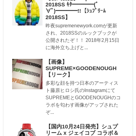
2018SS ｷﾀ━━━━(ﾟ
∀ﾟ)━━━━!!【ｼｭﾌﾟﾘｰﾑ
2018SS】
昨夜supremenewyork.comが更新
され、2018SSのルックブックが
公開されたぞ！！ 2018年2月15日
に海外立ち上げと...
【画像】
SUPREME×GOODENOUGH
【リーク】
多彩な顔を持つ日本のアーティス
ト藤原ヒロシ氏のInstagramにて
SUPREMEとGOODENOUGHのコ
ラボを匂わす画像がアップされた
ぞ...
【国内10月24日発売】シュプ
リーム x ジェイコブ コラボ＆