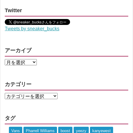
Twitter
Tweets by sneaker_bucks
アーカイブ
カテゴリー
タグ
Vans
Pharrell Williams
boost
yeezy
kanyewest