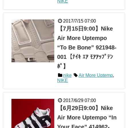
NIKE
2017/7/15 07:00
【7月15日9:00】Nike
Air More Uptempo
“To Be Bone” 921948-
001【ﾅｲｷ ｴｱ ﾓｱｱｯﾌﾟﾃﾝ
ﾎﾟ】
nike
Air More Uptemp
,
NIKE
2017/6/29 07:00
【6月29日9:00】Nike
Air More Uptempo “In
Your Face” 414962-