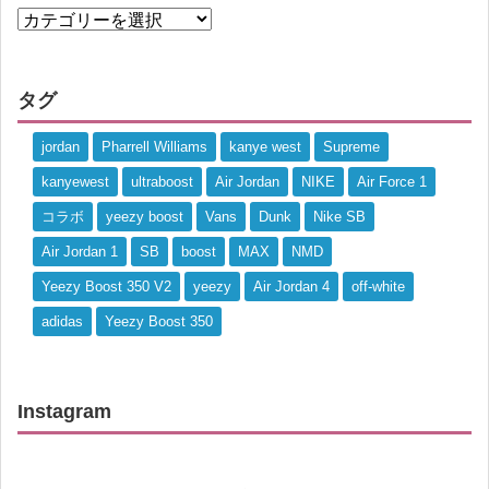
タグ
jordan
Pharrell Williams
kanye west
Supreme
kanyewest
ultraboost
Air Jordan
NIKE
Air Force 1
コラボ
yeezy boost
Vans
Dunk
Nike SB
Air Jordan 1
SB
boost
MAX
NMD
Yeezy Boost 350 V2
yeezy
Air Jordan 4
off-white
adidas
Yeezy Boost 350
Instagram