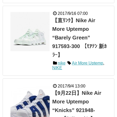
2017/9/16 07:00
【直ﾘﾝｸ】Nike Air
More Uptempo
“Barely Green”
917593-300 【ﾓｱﾃﾝ 新ｶ
ﾗｰ】
nike
Air More Uptemp
,
NIKE
2017/9/4 13:00
【9月22日】Nike Air
More Uptempo
“Knicks” 921948-