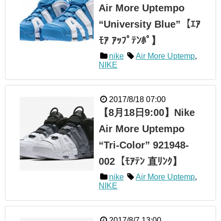
Air More Uptempo
“University Blue”【ｴｱ
ﾓｱ ｱｯﾌﾟﾃﾝﾎﾟ】
nike
Air More Uptemp
,
NIKE
2017/8/18 07:00
【8月18日9:00】Nike
Air More Uptempo
“Tri-Color” 921948-
002【ﾓｱﾃﾝ 直ﾘﾝｸ】
nike
Air More Uptemp
,
NIKE
2017/8/7 13:00