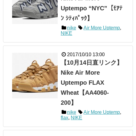
Uptempo “NYC”【ﾓｱﾃ
ﾝ ｼﾃｨﾊﾟｯｸ】
nike
Air More Uptemp
,
NIKE
2017/10/10 13:00
【10月14日直リンク】
Nike Air More
Uptempo FLAX
Wheat【AA4060-
200】
nike
Air More Uptemp
,
flax
,
NIKE