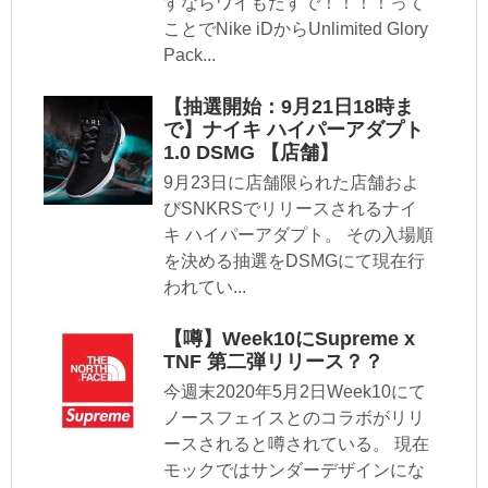
すならワイもだすで！！！！って
ことでNike iDからUnlimited Glory
Pack...
【抽選開始：9月21日18時ま
で】ナイキ ハイパーアダプト
1.0 DSMG 【店舗】
9月23日に店舗限られた店舗およ
びSNKRSでリリースされるナイ
キ ハイパーアダプト。 その入場順
を決める抽選をDSMGにて現在行
われてい...
【噂】Week10にSupreme x
TNF 第二弾リリース？？
今週末2020年5月2日Week10にて
ノースフェイスとのコラボがリリ
ースされると噂されている。 現在
モックではサンダーデザインにな