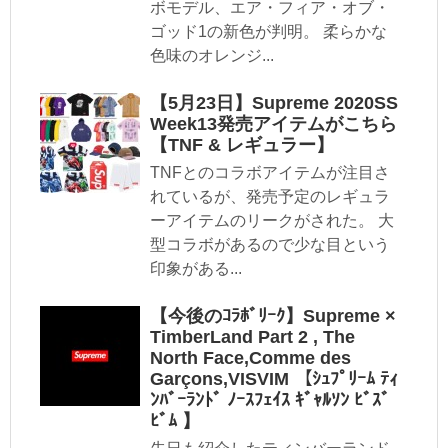
ボモデル、エア・フィア・オブ・
ゴッド1の新色が判明。 柔らかな
色味のオレンジ...
【5月23日】Supreme 2020SS
Week13発売アイテムがこちら
【TNF & レギュラー】
TNFとのコラボアイテムが注目さ
れているが、発売予定のレギュラ
ーアイテムのリークがされた。 大
型コラボがあるので少な目という
印象がある...
【今後のｺﾗﾎﾞﾘｰｸ】Supreme ×
TimberLand Part 2 , The
North Face,Comme des
Garçons,VISVIM 【ｼｭﾌﾟﾘｰﾑ ﾃｨ
ﾝﾊﾞｰﾗﾝﾄﾞ ﾉｰｽﾌｪｲｽ ｷﾞｬﾙｿﾝ ﾋﾞｽﾞ
ﾋﾞﾑ 】