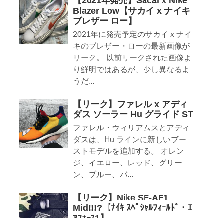
【2021年発売】Sacai x Nike
Blazer Low【サカイ x ナイキ
ブレザー ロー】
2021年に発売予定のサカイ x ナイ
キのブレザー・ローの最新画像が
リーク。 以前リークされた画像よ
り鮮明ではあるが、少し異なるよ
うだ...
【リーク】ファレル x アディ
ダス ソーラー Hu グライド ST
ファレル・ウィリアムスとアディ
ダスは、Hu ラインに新しいブー
ストモデルを追加する。 オレン
ジ、イエロー、レッド、グリー
ン、ブルー、パ...
【リーク】Nike SF-AF1
Mid!!!?【ﾅｲｷ ｽﾍﾟｼｬﾙﾌｨｰﾙﾄﾞ・ｴ
ｱﾌｫｰｽ1】