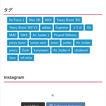
タグ
Air Force 1
Nike SB
MAX
Yeezy Boost 350
Yeezy Boost 350 V2
adidas
Supreme
コラボ
SB
NMD
NIKE
Air Jordan 1
Pharrell Williams
yeezy boost
kanye west
boost
jordan
Air Jordan
yeezy
Dunk
kanyewest
Air Jordan 4
ultraboost
Vans
off-white
Instagram