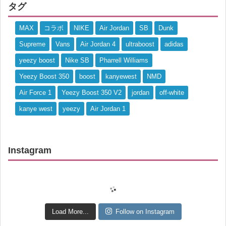
タグ
MAX
コラボ
NIKE
Air Jordan
SB
Dunk
Supreme
Vans
Air Jordan 4
ultraboost
adidas
yeezy boost
Nike SB
Pharrell Williams
Yeezy Boost 350
boost
kanyewest
NMD
Air Force 1
Yeezy Boost 350 V2
jordan
off-white
kanye west
yeezy
Air Jordan 1
Instagram
Load More...
Follow on Instagram