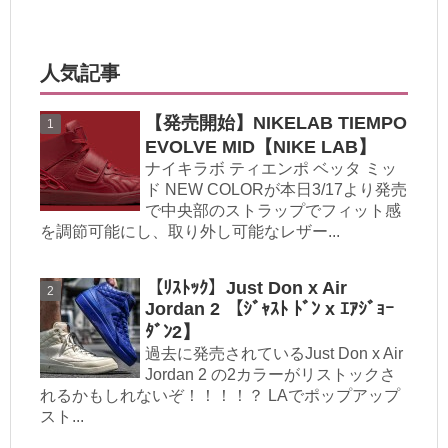
人気記事
【発売開始】NIKELAB TIEMPO
EVOLVE MID【NIKE LAB】
ナイキラボ ティエンポ ベッタ ミッ
ド NEW COLORが本日3/17より発売
で中央部のストラップでフィット感
を調節可能にし、取り外し可能なレザー...
【ﾘｽﾄｯｸ】Just Don x Air
Jordan 2 【ｼﾞｬｽﾄ ﾄﾞﾝ x ｴｱｼﾞｮｰ
ﾀﾞﾝ2】
過去に発売されているJust Don x Air
Jordan 2 の2カラーがリストックさ
れるかもしれないぞ！！！！？ LAでポップアップ
スト...