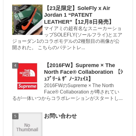
【23足限定】SoleFly x Air
Jordan 1 “PATENT
LEATHER”【12月8日発売】
マイアミの超有名なスニーカーショ
ップSOLEFLY(ソールフライ)とエア
ジョーダン1のコラボモデルの2種類目の画像が公
開された。 こちらのパテントレ...
【2016FW】Supreme × The
North Face® Collaboration 【ｼ
ｭﾌﾟﾘｰﾑ ｻﾞ ﾉｰｽﾌｪｲｽ】
2016FWのSupreme × The North
Face® Collaboration が噂されてい
るが一体いつからコラボレーションがスタートし...
お問い合わせ