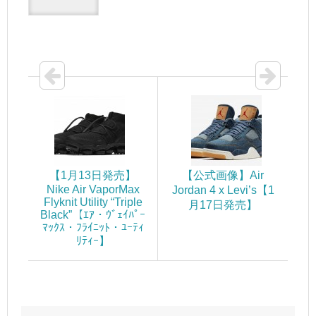
【1月13日発売】
【公式画像】Air
Nike Air VaporMax
Jordan 4 x Levi’s【1
Flyknit Utility “Triple
月17日発売】
Black”【ｴｱ・ｳﾞｪｲﾊﾟｰ
ﾏｯｸｽ・ﾌﾗｲﾆｯﾄ・ﾕｰﾃｨ
ﾘﾃｨｰ】