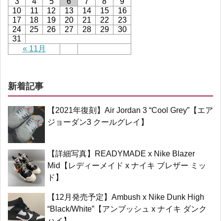
3
4
5
6
7
8
9
10
11
12
13
14
15
16
17
18
19
20
21
22
23
24
25
26
27
28
29
30
31
« 11月
新着記事
【2021年復刻】Air Jordan 3 “Cool Grey”【エア
ジョーダン3 クールグレイ】
【詳細写真】READYMADE x Nike Blazer
Mid【レディーメイド x ナイキ ブレザー ミッ
ド】
【12月発売予定】Ambush x Nike Dunk High
“Black/White”【アンブッシュ x ナイキ ダンク
ハイ】