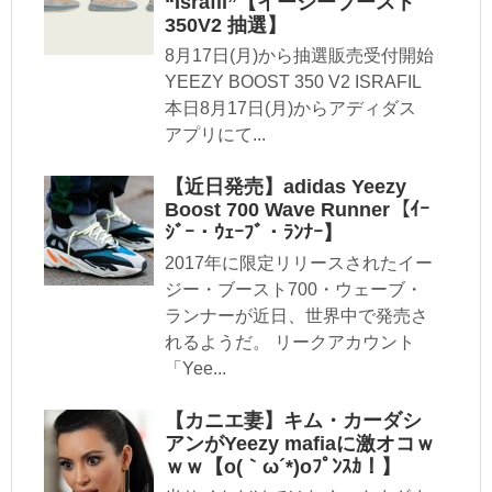
“Israfil”【イージーブースト
350V2 抽選】
8月17日(月)から抽選販売受付開始
YEEZY BOOST 350 V2 ISRAFIL
本日8月17日(月)からアディダス
アプリにて...
【近日発売】adidas Yeezy
Boost 700 Wave Runner【ｲｰ
ｼﾞｰ・ｳｪｰﾌﾞ・ﾗﾝﾅｰ】
2017年に限定リリースされたイー
ジー・ブースト700・ウェーブ・
ランナーが近日、世界中で発売さ
れるようだ。 リークアカウント
「Yee...
【カニエ妻】キム・カーダシ
アンがYeezy mafiaに激オコｗ
ｗｗ【o(｀ω´*)oﾌﾟﾝｽｶ！】