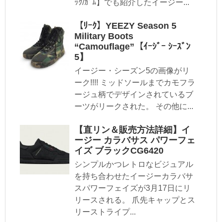
ｯｸ/ｶﾞﾑ】でも紹介したイージー...
【ﾘｰｸ】YEEZY Season 5
Military Boots
“Camouflage”【ｲｰｼﾞｰ ｼｰｽﾞﾝ
5】
イージー・シーズン5の画像がリ
ーク!!!! ミッドソールまでカモフラ
ージュ柄でデザインされているブ
ーツがリークされた。 その他に...
【直リン＆販売方法詳細】イ
ージー カラバサス パワーフェ
イズ ブラックCG6420
シンプルかつレトロなビジュアル
を持ち合わせたイージーカラバサ
スパワーフェイズが3月17日にリ
リースされる。 爪先キャップとス
リーストライプ...