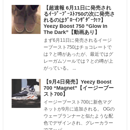
【超速報 6月11日に発売され
るｲｰｼﾞｰﾌﾞｰｽﾄ750の次に発売さ
れるのはｸﾞﾛｰｲﾝｻﾞﾀﾞｰｸ!?】
Yeezy Boost 750 ”Glow In
The Dark”【動画あり】
まず6月11日に発売されるイージ
ーブースト750はチョコレートで
は？と噂があったが、最近ではグ
レーガムソールでは？との噂が上
がっている。 ...
【9月4日発売】Yeezy Boost
700 “Magnet”【イージーブー
スト700】
イージーブースト700に新色マグ
ネットが9月に追加される。 OGの
ウェーブランナーと似たような配
色でデザインされ、グレーカラー
でアッパ...