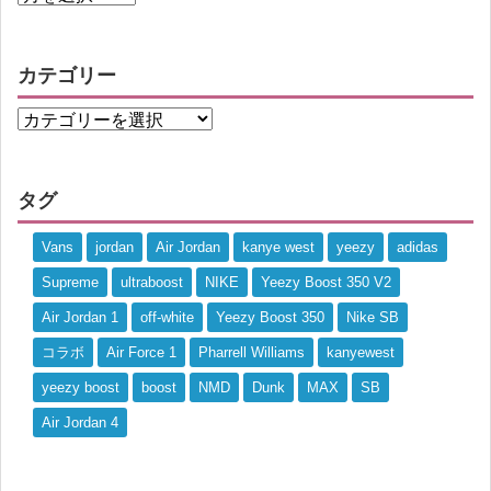
カテゴリー
タグ
Vans
jordan
Air Jordan
kanye west
yeezy
adidas
Supreme
ultraboost
NIKE
Yeezy Boost 350 V2
Air Jordan 1
off-white
Yeezy Boost 350
Nike SB
コラボ
Air Force 1
Pharrell Williams
kanyewest
yeezy boost
boost
NMD
Dunk
MAX
SB
Air Jordan 4