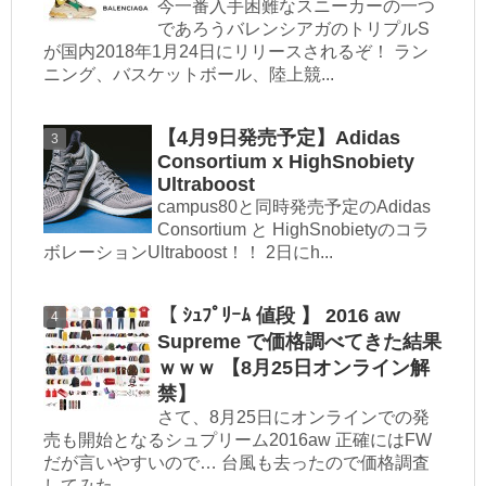
今一番入手困難なスニーカーの一つ
であろうバレンシアガのトリプルS
が国内2018年1月24日にリリースされるぞ！ ラン
ニング、バスケットボール、陸上競...
【4月9日発売予定】Adidas
Consortium x HighSnobiety
Ultraboost
campus80と同時発売予定のAdidas
Consortium と HighSnobietyのコラ
ボレーションUltraboost！！ 2日にh...
【 ｼｭﾌﾟﾘｰﾑ 値段 】 2016 aw
Supreme で価格調べてきた結果
ｗｗｗ 【8月25日オンライン解
禁】
さて、8月25日にオンラインでの発
売も開始となるシュプリーム2016aw 正確にはFW
だが言いやすいので… 台風も去ったので価格調査
してみた。...