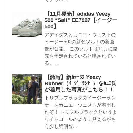
【11月発売】adidas Yeezy
500 “Salt” EE7287【イージー
500】
アディダスとカニエ・ウェストの
イージー500の新色ソルトの新画
像が公開。 このソルトは11月に発
売を予定されていると噂されてい
る。 ...
【激写】新ｶﾗｰの Yeezy
Runner（ｲｰｼﾞｰﾗﾝﾅｰ）をｶﾆｴ氏
が着用した写真がこちら！！
トリプルブラックのイージーラン
ナーをカニエ・ウェストが着用し
たぞ！ トリプルブラックというよ
りチャコールのように見えるがも
う少し鮮明な...