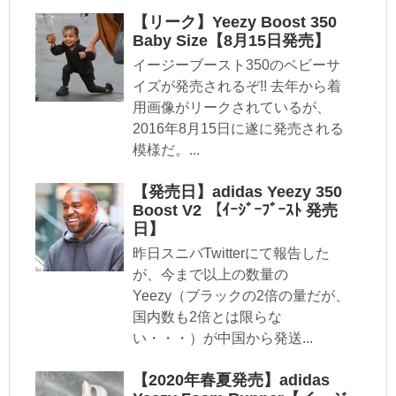
【リーク】Yeezy Boost 350
Baby Size【8月15日発売】
イージーブースト350のベビーサ
イズが発売されるぞ!! 去年から着
用画像がリークされているが、
2016年8月15日に遂に発売される
模様だ。...
【発売日】adidas Yeezy 350
Boost V2 【ｲｰｼﾞｰﾌﾞｰｽﾄ 発売
日】
昨日スニバTwitterにて報告した
が、今まで以上の数量の
Yeezy（ブラックの2倍の量だが、
国内数も2倍とは限らな
い・・・）が中国から発送...
【2020年春夏発売】adidas