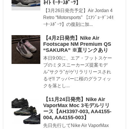
ﾈｲﾄ ﾓｰﾀｰｽﾎﾟｰﾂ】
【3月26日発売予定】Air Jordan 4
Retro “Motorsports” 【ｴｱｼﾞｮｰﾀﾞﾝ4ﾓ
ｰﾀｰｽﾎﾟｰﾂ】の復刻に加...
【4月2日発売】Nike Air
Footscape NM Premium QS
“SAKURA” ※直リンクあり
本日9:00に、エア・フットスケー
プのミタスニーカーズ提案モデ
ル"サクラ"がゲリラリリースされ
るぞ!! アッパーに桜のグラフィッ
クを落とし...
【11月24日発売】Nike Air
VaporMax Moc 3モデルリリ
ース【AH3397-003, AA4155-
004, AA4155-003】
先日先行してNike Air VaporMax