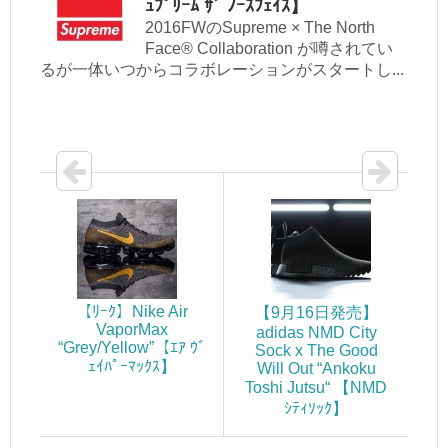
ｭﾌﾟﾘｰﾑ ｻﾞ ﾉｰｽﾌｪｲｽ】
2016FWのSupreme × The North
Face® Collaboration が噂されてい
るが一体いつからコラボレーションがスタートし...
【ﾘｰｸ】Nike Air
【9月16日発売】
VaporMax
adidas NMD City
“Grey/Yellow”【ｴｱ ｳﾞ
Sock x The Good
ｪｲﾊﾟｰﾏｯｸｽ】
Will Out “Ankoku
Toshi Jutsu“ 【NMD
ｼﾃｨｿｯｸ】