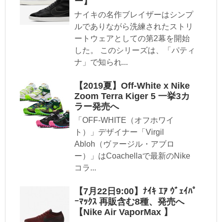
ー】
ナイキの名作ブレイザーはシンプ
ルでありながら洗練されたストリ
ートウェアとしての第2幕を開始
した。 このシリーズは、「パティ
ナ」で知られ...
【2019夏】Off-White x Nike
Zoom Terra Kiger 5 一挙3カ
ラー発売へ
「OFF-WHITE（オフホワイ
ト）」デザイナー「Virgil
Abloh（ヴァージル・アブロ
ー）」はCoachellaで最新のNike
コラ...
【7月22日9:00】ﾅｲｷ ｴｱ ｳﾞｪｲﾊﾟ
ｰﾏｯｸｽ 再販含む8種、発売へ
【Nike Air VaporMax 】