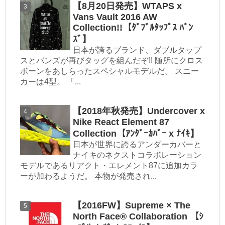
【8月20日発売】WTAPS x
Vans Vault 2016 AW
Collection!!【ﾀﾞﾌﾞﾙﾀｯﾌﾟｽ ﾊﾞﾝ
ｽﾞ】
日本が誇るブランド、ダブルタップ
スとバンズが再びタッグを組んだぞ!! 随所にクロス
ボーンをあしらったスペシャルモデルだ。 スニー
カーは4型。 「...
【2018年秋発売】Undercover x
Nike React Element 87
Collection【ｱﾝﾀﾞｰｶﾊﾞｰ x ﾅｲｷ】
日本が世界に誇るアンダーカバーと
ナイキのネクストコラボレーション
モデルであるリアクト・エレメント87に追加カラ
ーが加わるようだ。 本物が発売され...
【2016FW】Supreme × The
North Face® Collaboration 【ｼ