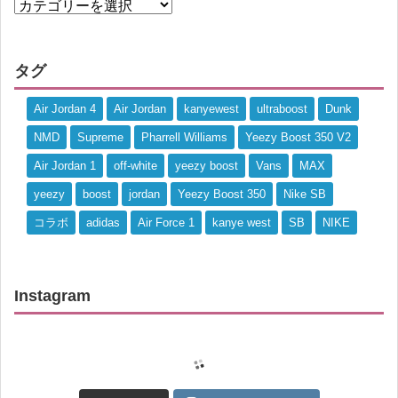
タグ
Air Jordan 4
Air Jordan
kanyewest
ultraboost
Dunk
NMD
Supreme
Pharrell Williams
Yeezy Boost 350 V2
Air Jordan 1
off-white
yeezy boost
Vans
MAX
yeezy
boost
jordan
Yeezy Boost 350
Nike SB
コラボ
adidas
Air Force 1
kanye west
SB
NIKE
Instagram