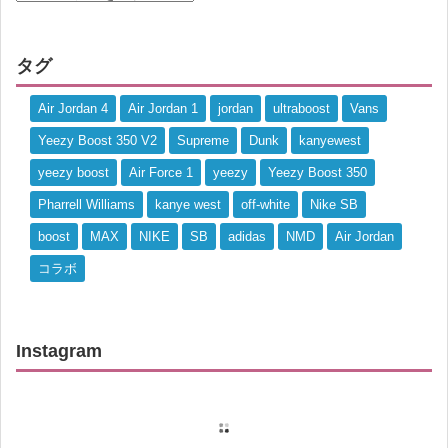
タグ
Air Jordan 4
Air Jordan 1
jordan
ultraboost
Vans
Yeezy Boost 350 V2
Supreme
Dunk
kanyewest
yeezy boost
Air Force 1
yeezy
Yeezy Boost 350
Pharrell Williams
kanye west
off-white
Nike SB
boost
MAX
NIKE
SB
adidas
NMD
Air Jordan
コラボ
Instagram