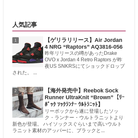
人気記事
【ゲリラリリース】Air Jordan
4 NRG “Raptors” AQ3816-056
昨年リリースの噂があったDrake
OVO x Jordan 4 Retro Raptors が昨
夜US SNKRSにてショックドロップ
された。 ...
【海外発売中】Reebok Sock
Runner UltraKnit “Brown”【ﾘｰ
ﾎﾞｯｸ ｿｯｸﾗﾝﾅｰ ｳﾙﾄﾗﾆｯﾄ】
リーボックから遂に登場したソッ
ク・ランナー・ウルトラニットより
新色が登場。 ハイソックスぐらいまで高いウルト
ラニット素材のアッパーに、ブラックと...