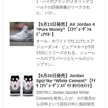
1・ハイのブラック/メタリックゴ
ールドの詳細画像がリークされ
た。 パテ...
【5月13日発売】Air Jordan 4
“Pure Money”【ｴｱｼﾞｮｰﾀﾞﾝ4
ﾋﾟｭｱﾏﾈｰ】
オール・ホワイトで仕上げたエア
ジョーダン4・ピュアマネーが5月
13日にリリースされる。 シューレ
ースのプラパーツとヒールのジャ
ンプマン...
【6月20日発売】Jordan
Spiz’ike “White Cement”【ﾅｲ
ｷ ｴｱｼﾞｮｰﾀﾞﾝ ｽﾊﾟｲｸ ﾎﾜｲﾄｾﾒﾝﾄ】
2007年にJordan Spizike White
Cementを発売したが、その発売か
ら10年という節目の年に復刻発売