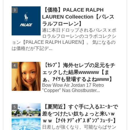
【価格】PALACE RALPH
LAUREN Colleection【パレス
ラルフローレン】
遂に本日ドロップされるパレス x ポ
ロラルフローレンのコラボコレクシ
ョン【PALACE RALPH LAUREN】。 気になるの
は価格だが下記デ...
【ｾﾚﾌﾞ】海外セレブの足元をチ
ェックした結果wwwww【ま
ぁ、ｱｲﾂも登場するよねwww】
Bow Wow Air Jordan 17 Retro
"Copper" Nas Ghostbuster...
【夏間近】すぐ手に入るｽﾆｰｶｰで
差をつけたい奴ちょっと来いｗ
ｗｗ【ﾅｲｷ ｱﾃﾞｨﾀﾞｽ ﾎﾟﾝﾌﾟﾌｭｰﾘｰ】
日差しが強くなり、可能ならばサン